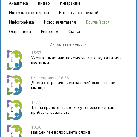
аналитика
видео
интерактив
интервью с экспертом
интервью со звездой
инфографика
история читателя
круглый стол
острая тема
репортаж
статьи
Актуальные новости
15:37
Ученые выяснили, почему чипсы кажутся такими
вкусными
04 февраля в 16:26
Диета с ограничением калорий омолаживает
мышцы
14:15
Танцы приносят такое же удовольствие, как
прибавка к зарплате
10:30
Найден ген волос цвета блонд