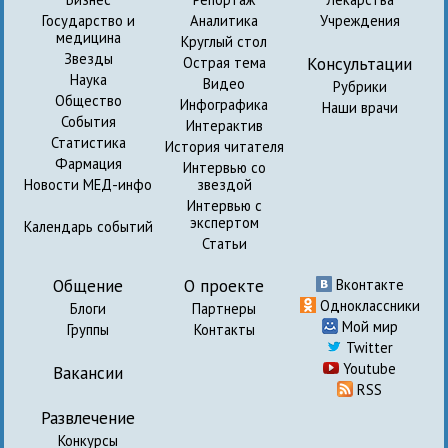
Государство и
Аналитика
Учреждения
медицина
Круглый стол
Звезды
Консультации
Острая тема
Наука
Видео
Рубрики
Общество
Инфографика
Наши врачи
События
Интерактив
Статистика
История читателя
Фармация
Интервью со
Новости МЕД-инфо
звездой
Интервью с
экспертом
Календарь событий
Статьи
Общение
О проекте
Вконтакте
Одноклассники
Блоги
Партнеры
Мой мир
Группы
Контакты
Twitter
Youtube
Вакансии
RSS
Развлечение
Конкурсы