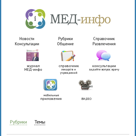
Новости
Рубрики
Справочник
Консультации
Общение
Развлечения
журнал
справочник
консультации
МЕД-инфо
лекарств и
задайте вопрос врачу
учреждений
мобильные
приложения
ВИДЕО
Рубрики
Темы