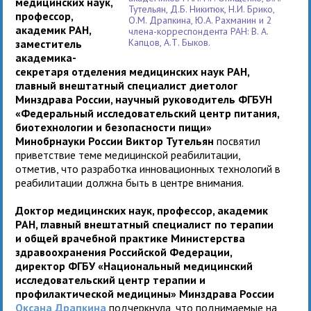
медицинских наук,
Тутельян, Д.Б. Никитюк, Н.И. Брико,
профессор,
О.М. Драпкина, Ю.А. Рахманин и 2
академик РАН,
члена-корреспондента РАН: В. А.
Капцов, А.Т. Быков.
заместитель
академика-
секретаря отделения медицинских наук РАН,
главный внештатный специалист диетолог
Минздрава России, научный руководитель ФГБУН
«Федеральный исследовательский центр питания,
биотехнологии и безопасности пищи»
Минобрнауки России Виктор Тутельян
посвятил
приветствие теме медицинской реабилитации,
отметив, что разработка инновационных технологий в
реабилитации должна быть в центре внимания.
Доктор медицинских наук, профессор, академик
РАН, главный внештатный специалист по терапии
и общей врачебной практике Министерства
здравоохранения Российской Федерации,
директор ФГБУ «Национальный медицинский
исследовательский центр терапии и
профилактической медицины» Минздрава России
Оксана Драпкина
подчеркнула, что поднимаемые на