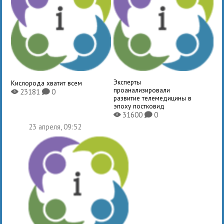
Эксперты
Кислорода хватит всем
проанализировали
23181
0
X
K
развитие телемедицины в
эпоху постковид
31600
0
X
K
23 апреля, 09:52