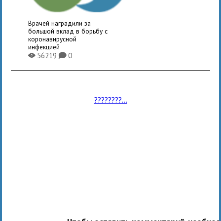
Врачей наградили за
большой вклад в борьбу с
коронавирусной
инфекцией
56219
0
X
K
????????...