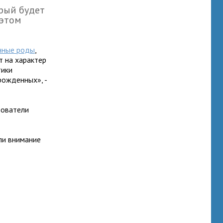
орый будет
 этом
нные роды
,
т на характер
тики
рожденных», -
дователи
.
или внимание