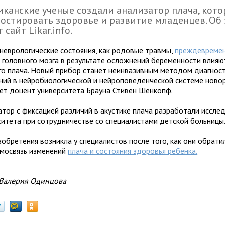
канские ученые создали анализатор плача, кот
остировать здоровье и развитие младенцев. Об
 сайт Likar.info.
 неврологические состояния, как родовые травмы,
преждевреме
 головного мозга в результате осложнений беременности влияю
го плача. Новый прибор станет неинвазивным методом диагнос
ний в нейробиологической и нейроповеденческой системе ново
ет доцент университета Брауна Стивен Шенкопф.
атор с фиксацией различий в акустике плача разработали иссле
ситета при сотрудничестве со специалистами детской больницы
зобретения возникла у специалистов после того, как они обрат
имосвязь изменений
плача и состояния здоровья ребенка.
Валерия Одинцова