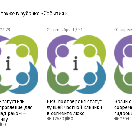
 также в рубрике «
события
»
 23:29
04 сентября, 19:51
01 апрел
 запустили
EMC подтвердил статус
Врачи 
правление для
лучшей частной клиники
соврем
над раком —
в сегменте люкс
гидрок
тику
12680
0
2204
X
K
X
0
K