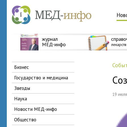
Нов
журнал
справо
МЕД-инфо
лекарств
собы
бизнес
Соз
государство и медицина
звезды
19 июл
наука
новости МЕД-инфо
общество