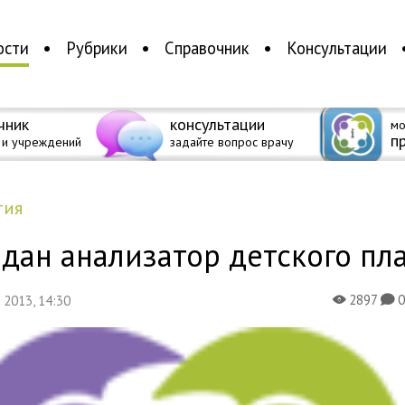
ости
Рубрики
Справочник
Консультации
чник
консультации
мо
п
 и учреждений
задайте вопрос врачу
тия
дан анализатор детского пл
2897
я 2013, 14:30
X
K