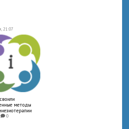
я, 21:07
освоили
енные методы
инезиотерапии
4
0
K