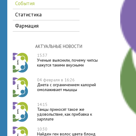
события
статистика
фармация
АКТУАЛЬНЫЕ НОВОСТИ
15:37
Ученые выяснили, почему чипсы
кажутся такими вкусными
04 февраля в 16:26
Диета с ограничением калорий
омолаживает мышцы
14:15
Танцы приносят такое же
удовольствие, как прибавка к
зарплате
10:30
Найден ген волос цвета блонд