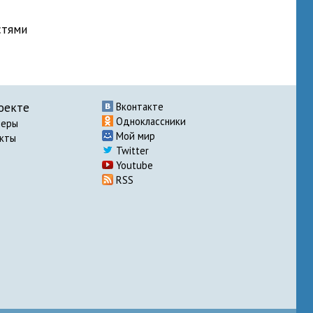
стями
оекте
Вконтакте
Одноклассники
неры
Мой мир
акты
Twitter
Youtube
RSS