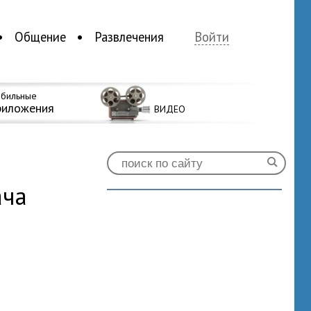
Общение
Развлечения
Войти
бильные
риложения
ВИДЕО
ача
0