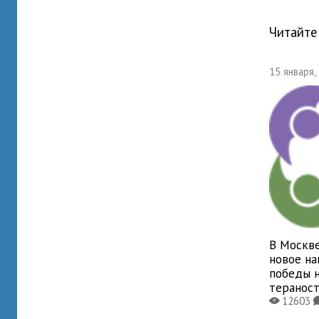
Читайте
15 января,
В Москве
новое на
победы 
теранос
12603
X