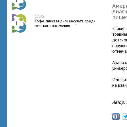
Амери
диагн
пишет
17:45
Кофе снижает риск инсульта среди
женского населения
«Такие
травмы
детско
наруше
отмеча
Анализ
универ
Идея и
на вза
Автор: