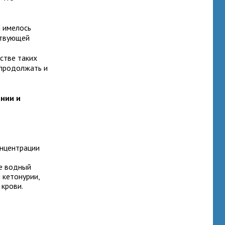
 имелось
ствующей
стве таких
 продолжать и
нии и
онцентрации
е водный
 кетонурии,
крови.