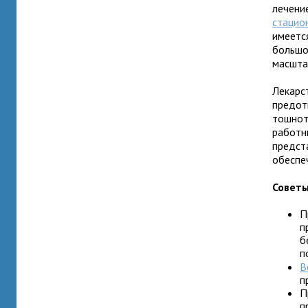
лечени
стацио
имеетс
большо
масшта
Лекарс
предот
тошнот
работн
предст
обеспе
Совет
П
п
б
п
В
п
П
п