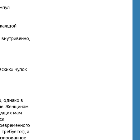
ампул
 каждой
 внутривенно,
еских» чулок
, однако в
ле. Женщинам
дущих мам
са
воевременного
требуется), а
лизированное