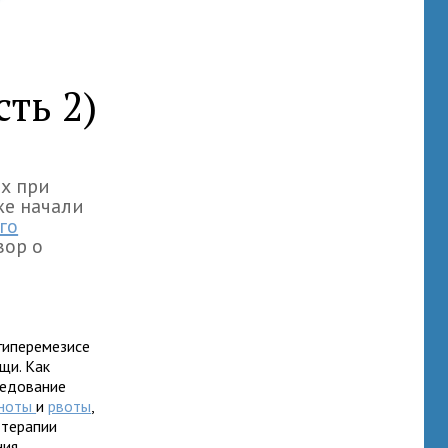
ть 2)
х при
же начали
го
вор о
гиперемезисе
щи. Как
ледование
ноты
и
рвоты
,
 терапии
ния