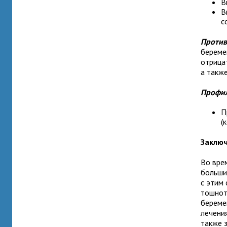
В
В
с
Проти
береме
отрица
а такж
Профил
П
(
Заклю
Во вре
больши
с этим
тошнот
береме
лечения
также з