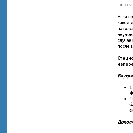
состоя
Если п
какое-
патоло
неудов
случае
после 
Стацио
непер
Внутри
1
4
П
б
е
Дополн