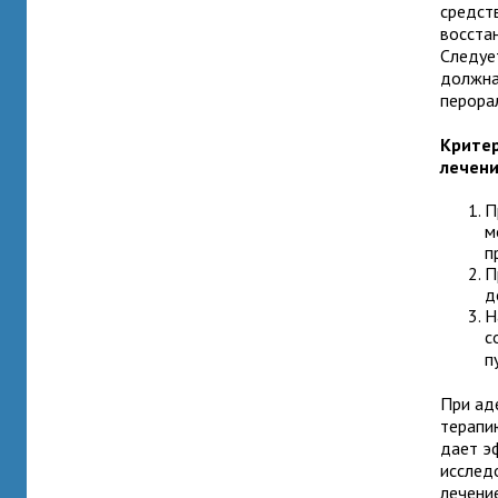
средст
восста
Следуе
должна
перора
Критер
лечен
П
м
п
П
д
Н
с
п
При аде
терапи
дает э
исслед
лечени