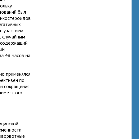
кольку
дований был
тикостероидов
егативных
с участием
, случайным
, содержащий
щий
а 48 часов на
но применялся
фективен по
и сокращения
иеме этого
ицинской
еменности
тиворвотные