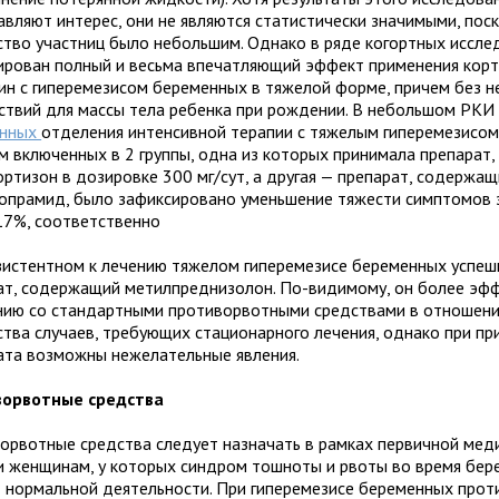
авляют интерес, они не являются статистически значимыми, пос
ство участниц было небольшим. Однако в ряде когортных иссле
ирован полный и весьма впечатляющий эффект применения кор
ин с гиперемезисом беременных в тяжелой форме, причем без н
ствий для массы тела ребенка при рождении. В небольшом РКИ 
енных
отделения интенсивной терапии с тяжелым гиперемезисом
м включенных в 2 группы, одна из которых принимала препарат
ортизон в дозировке 300 мг/сут, а другая — препарат, содержа
опрамид, было зафиксировано уменьшение тяжести симптомов з
17%, соответственно
зистентном к лечению тяжелом гиперемезисе беременных успеш
ат, содержащий метилпреднизолон. По-видимому, он более эф
нию со стандартными противорвотными средствами в отношени
ства случаев, требующих стационарного лечения, однако при пр
ата возможны нежелательные явления.
ворвотные средства
орвотные средства следует назначать в рамках первичной мед
 женщинам, у которых синдром тошноты и рвоты во время бер
 нормальной деятельности. При гиперемезисе беременных про