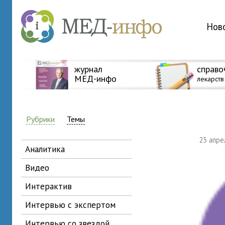
Нов
журнал
справо
МЕД-инфо
лекарств
Рубрики
Темы
23 апр
аналитика
видео
интерактив
интервью с экспертом
интервью со звездой