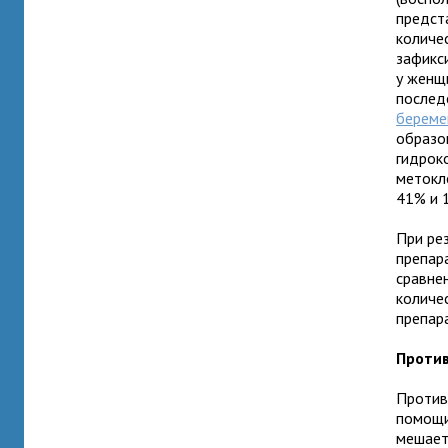
предст
количе
зафикс
у женщ
послед
берем
образо
гидрок
метокл
41% и 
При ре
препар
сравне
количе
препар
Проти
Против
помощи
мешает