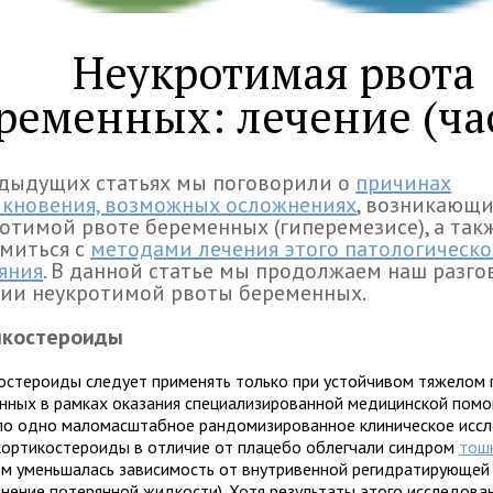
Неукротимая рвота
ременных: лечение (час
едыдущих статьях мы поговорили о
причинах
икновения, возможных осложнениях
, возникающи
отимой рвоте беременных (гиперемезисе), а так
миться с
методами лечения этого патологическо
яния
. В данной статье мы продолжаем наш разго
нии неукротимой рвоты беременных.
икостероиды
остероиды следует применять только при устойчивом тяжелом 
нных в рамках оказания специализированной медицинской помо
ло одно маломасштабное рандомизированное клиническое исс
 кортикостероиды в отличие от плацебо облегчали синдром
тош
ом уменьшалась зависимость от внутривенной регидратирующей
лнение потерянной жидкости). Хотя результаты этого исследова