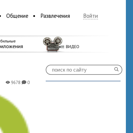
Общение
Развлечения
Войти
бильные
риложения
ВИДЕО
9678
0
X
K