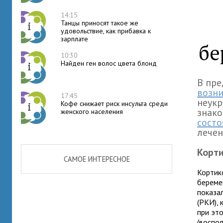
14:15
Танцы приносят такое же
удовольствие, как прибавка к
зарплате
бе
10:30
Найден ген волос цвета блонд
В пр
возн
17:45
неукр
Кофе снижает риск инсульта среди
знако
женского населения
состо
лече
Корт
САМОЕ ИНТЕРЕСНОЕ
Кортик
береме
показа
(РКИ),
при эт
(воспо