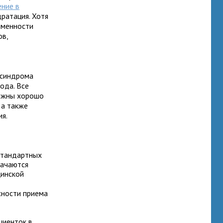
ение в
ратация. Хотя
еменности
ов,
 синдрома
ода. Все
олжны хорошо
 а также
я.
стандартных
начаются
цинской
ности приема
циенток в