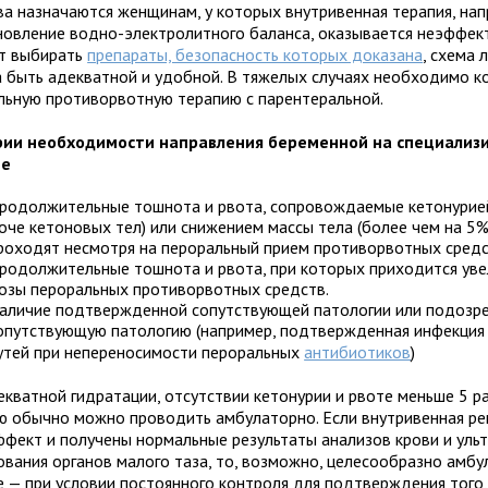
ва назначаются женщинам, у которых внутривенная терапия, нап
новление водно-электролитного баланса, оказывается неэффек
т выбирать
препараты, безопасность которых доказана
, схема 
 быть адекватной и удобной. В тяжелых случаях необходимо 
льную противорвотную терапию с парентеральной.
ии необходимости направления беременной на специализ
ие
родолжительные тошнота и рвота, сопровождаемые кетонурией
оче кетоновых тел) или снижением массы тела (более чем на 5%
роходят несмотря на пероральный прием противорвотных средс
родолжительные тошнота и рвота, при которых приходится уве
озы пероральных противорвотных средств.
аличие подтвержденной сопутствующей патологии или подозре
опутствующую патологию (например, подтвержденная инфекция
утей при непереносимости пероральных
антибиотиков
)
кватной гидратации, отсутствии кетонурии и рвоте меньше 5 раз
ю обычно можно проводить амбулаторно. Если внутривенная ре
ффект и получены нормальные результаты анализов крови и уль
ования органов малого таза, то, возможно, целесообразно амб
е — при условии постоянного контроля для подтверждения того,