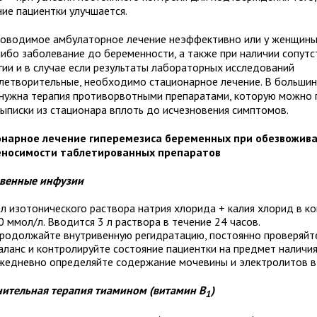
ние пациентки улучшается.
роводимое амбулаторное лечение неэффективно или у женщины
либо заболевание до беременности, а также при наличии сопут
гии и в случае если результаты лабораторных исследований
летворительные, необходимо стационарное лечение. В большин
 нужна терапия противорвотными препаратами, которую можно
выписки из стационара вплоть до исчезновения симптомов.
нарное лечение гиперемезиса беременных при обезвожива
еносимости таблетированных препаратов
венные инфузии
 л изотонического раствора натрия хлорида + калия хлорид в к
0 ммол/л. Вводится 3 л раствора в течение 24 часов.
родолжайте внутривенную регидратацию, постоянно проверяйт
аланс и контролируйте состояние пациентки на предмет наличия
жедневно определяйте содержание мочевины и электролитов в 
ительная терапия тиамином (витамин В
)
1