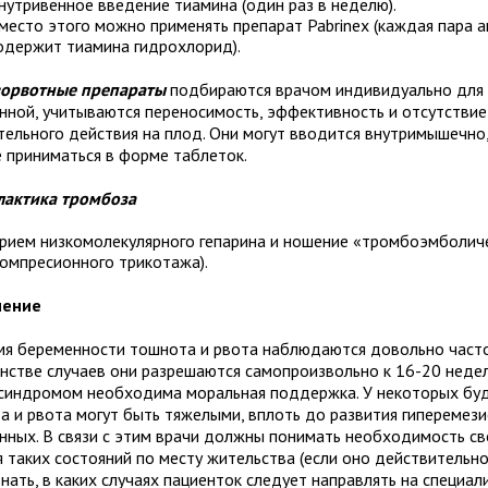
нутривенное введение тиамина (один раз в неделю).
место этого можно применять препарат Pabrinex (каждая пара 
одержит тиамина гидрохлорид).
ворвотные препараты
подбираются врачом индивидуально для
нной, учитываются переносимость, эффективность и отсутствие
тельного действия на плод. Они могут вводится внутримышечно,
е приниматься в форме таблеток.
актика тромбоза
рием низкомолекулярного гепарина и ношение «тромбоэмболич
компресионного трикотажа).
чение
мя беременности тошнота и рвота наблюдаются довольно часто
нстве случаев они разрешаются самопроизвольно к 16-20 неде
 синдромом необходима моральная поддержка. У некоторых бу
а и рвота могут быть тяжелыми, вплоть до развития гиперемези
нных. В связи с этим врачи должны понимать необходимость с
 таких состояний по месту жительства (если оно действительно 
нать, в каких случаях пациенток следует направлять на специа