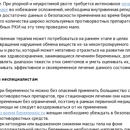
е. При упорной и неукротимой рвоте требуется интенсивное
леч
наре
во избежание осложнений, необходима внутривенная регид
я достаточно данных о безопасности применения во время бер
го количества широко используемых противорвотных препарат
бных РКИ на эту тему проведено мало.
твенная терапия может потребоваться на раннем этапе в целях
вращения нарушения обмена веществ из-за неконтролируемого
ы и рвоты, который может негативно отразиться на развитии пл
ики здравоохранения, занимающиеся лечением беременных, д
авлять диапазон тяжести этих симптомов и уметь оценивать их,
чивать эффективное и своевременное лечение данного состояни
ы неспециалистам
ри беременности можно без опасений применять большинство 
ротиворвотных препаратов, при стационарном лечении они наз
еременным без ограничений, поэтому в рамках первичной меди
омощи не следует воздерживаться от их применения.
о время беременности
женщин необходимо убеждать в безопас
ротиворвотных средств.
ри кетонурии или выраженном снижении массы тела на фоне
родолжительной рвоты беременных необходимо направлять па