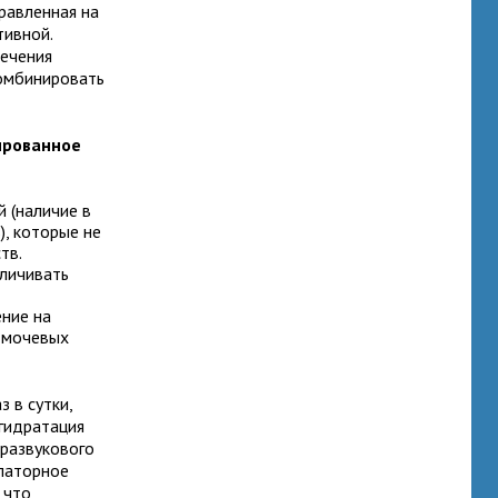
равленная на
тивной.
лечения
комбинировать
ированное
 (наличие в
), которые не
тв.
личивать
ние на
 мочевых
 в сутки,
гидратация
тразвукового
улаторное
 что