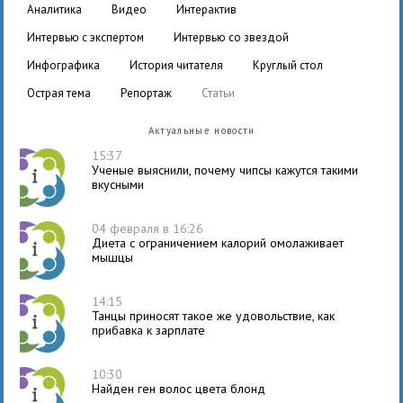
аналитика
видео
интерактив
интервью с экспертом
интервью со звездой
инфографика
история читателя
круглый стол
острая тема
репортаж
статьи
Актуальные новости
15:37
Ученые выяснили, почему чипсы кажутся такими
вкусными
04 февраля в 16:26
Диета с ограничением калорий омолаживает
мышцы
14:15
Танцы приносят такое же удовольствие, как
прибавка к зарплате
10:30
Найден ген волос цвета блонд