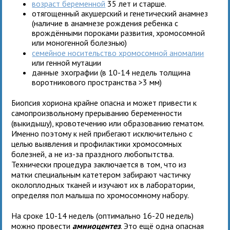
возраст беременной
35 лет и старше.
отягощенный акушерский и генетический анамнез
(наличие в анамнезе рождения ребенка с
врождёнными пороками развития, хромосомной
или моногенной болезнью)
семейное носительство хромосомной аномалии
или генной мутации
данные эхографии (в 10-14 недель толщина
воротникового пространства >3 мм)
Биопсия хориона крайне опасна и может привести к
самопроизвольному прерыванию беременности
(выкидышу), кровотечению или образованию гематом.
Именно поэтому к ней прибегают исключительно с
целью выявления и профилактики хромосомных
болезней, а не из-за праздного любопытства.
Технически процедура заключается в том, что из
матки специальным катетером забирают частичку
околоплодных тканей и изучают их в лаборатории,
определяя пол малыша по хромосомному набору.
На сроке 10-14 недель (оптимально 16-20 недель)
можно провести
амниоцентез
. Это ещё одна опасная