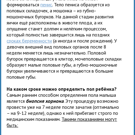
формироваться
пенис
. Тело пениса образуется из
половых складочек, а мошонка – из губно-
мошоночных бугорков. На данной стадии развития
яички ещё расположены в животе плода, а их
опущение станет долгим и нелёгким процессом,
который полностью завершится лишь на поздних
сроках беременности
(а иногда и после рождения). У
девочек внешний вид половых органов после 8
недели меняется лишь незначительно. Половой
бугорок превращается в клитор, мочеполовые складки
образуют малые половые губы, а губно-мошоночные
бугорки увеличиваются и превращаются в большие
половые губы.
На каком сроке можно определить пол ребёнка?
Самым ранним способом определения пола малыша
является
биопсия хориона
. Эту процедуру возможно
провести уже на 7 неделе после зачатия (оптимально
– на 9-12 неделе), однако к ней прибегают строго по
медицинским показаниям.
Такими показаниями могут
быть: