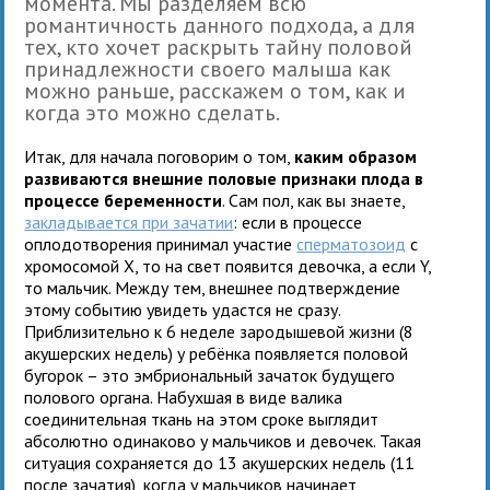
момента. Мы разделяем всю
романтичность данного подхода, а для
тех, кто хочет раскрыть тайну половой
принадлежности своего малыша как
можно раньше, расскажем о том, как и
когда это можно сделать.
Итак, для начала поговорим о том,
каким образом
развиваются внешние половые признаки плода в
процессе беременности
. Сам пол, как вы знаете,
закладывается при зачатии
: если в процессе
оплодотворения принимал участие
сперматозоид
с
хромосомой Х, то на свет появится девочка, а если Y,
то мальчик. Между тем, внешнее подтверждение
этому событию увидеть удастся не сразу.
Приблизительно к 6 неделе зародышевой жизни (8
акушерских недель) у ребёнка появляется половой
бугорок – это эмбриональный зачаток будущего
полового органа. Набухшая в виде валика
соединительная ткань на этом сроке выглядит
абсолютно одинаково у мальчиков и девочек. Такая
ситуация сохраняется до 13 акушерских недель (11
после зачатия), когда у мальчиков начинает