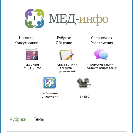
Новости
Рубрики
Справочник
Консультации
Общение
Развлечения
журнал
справочник
консультации
МЕД-инфо
лекарств и
задайте вопрос врачу
учреждений
мобильные
приложения
ВИДЕО
Рубрики
Темы