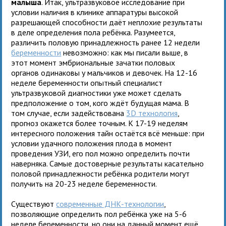
малыша
. Итак, ультразвуковое исследование при
условии наличия в клинике аппаратуры высокой
разрешающей способности даёт неплохие результаты
в деле определения пола ребёнка. Разумеется,
различить половую принадлежность ранее 12 недели
беременности
невозможно: как мы писали выше, в
этот момент эмбриональные зачатки половых
органов одинаковы у мальчиков и девочек. На 12-16
неделе беременности опытный специалист
ультразвуковой диагностики уже может сделать
предположение о том, кого ждёт будущая мама. В
том случае, если задействована
3D технология
,
прогноз окажется более точным. К 17-19 неделям
интересного положения тайн остаётся всё меньше: при
условии удачного положения плода в момент
проведения УЗИ, его пол можно определить почти
наверняка. Самые достоверные результаты касательно
половой принадлежности ребёнка родители могут
получить на 20-23 неделе беременности.
Существуют
современные ДНК-технологии
,
позволяющие определить пол ребёнка уже на 5-6
неделе беременности, но они на данный момент ещё