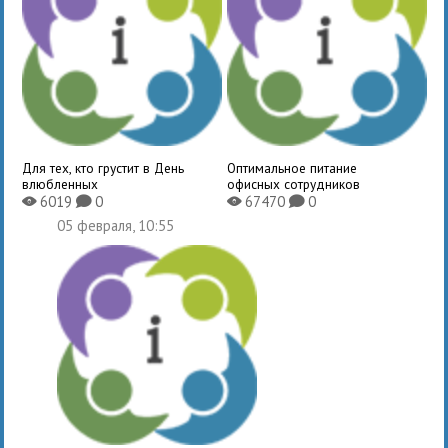
Для тех, кто грустит в День
Оптимальное питание
влюбленных
офисных сотрудников
6019
0
67470
0
X
K
X
K
05 февраля, 10:55