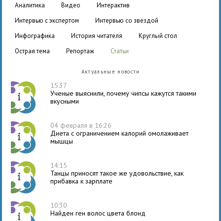
аналитика
видео
интерактив
интервью с экспертом
интервью со звездой
инфографика
история читателя
круглый стол
острая тема
репортаж
статьи
Актуальные новости
15:37
Ученые выяснили, почему чипсы кажутся такими
вкусными
04 февраля в 16:26
Диета с ограничением калорий омолаживает
мышцы
14:15
Танцы приносят такое же удовольствие, как
прибавка к зарплате
10:30
Найден ген волос цвета блонд