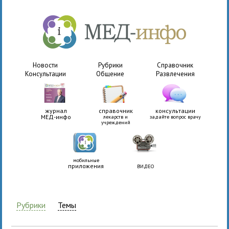
Новости
Рубрики
Справочник
Консультации
Общение
Развлечения
журнал
справочник
консультации
МЕД-инфо
лекарств и
задайте вопрос врачу
учреждений
мобильные
приложения
ВИДЕО
Рубрики
Темы