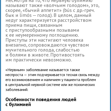
Несмотря на то, что нервную булимию
называют также «волчьим голодом», это,
скорее, «бычий аппетит» (bús с др.-греч.
бык и limós — голод). В целом, данный
недуг характеризуется расстройством
приема пищи, связанным
с приступообразными позывами
к ее неумеренному поглощению.
Приступы эти настигают человека
внезапно, сопровождаются чувством
мучительного голода, слабостью
и болями в животе. Противостоять
им практически невозможно.
«Нервным» заболевание называется также
неспроста — этим подчеркивается тесная связь между
его возникновением и наличием у пациента проблем
в центральной нервной системе или же психических
заболеваний.
Особенности поведения людей
с булимией