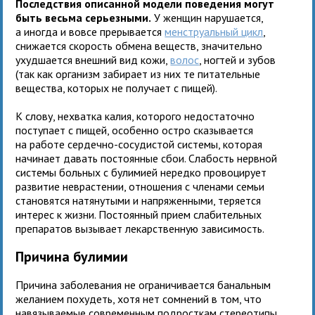
Последствия описанной модели поведения могут
быть весьма серьезными.
У женщин нарушается,
а иногда и вовсе прерывается
менструальный цикл
,
снижается скорость обмена веществ, значительно
ухудшается внешний вид кожи,
волос
, ногтей и зубов
(так как организм забирает из них те питательные
вещества, которых не получает с пищей).
К слову, нехватка калия, которого недостаточно
поступает с пищей, особенно остро сказывается
на работе сердечно-сосудистой системы, которая
начинает давать постоянные сбои. Слабость нервной
системы больных с булимией нередко провоцирует
развитие неврастении, отношения с членами семьи
становятся натянутыми и напряженными, теряется
интерес к жизни. Постоянный прием слабительных
препаратов вызывает лекарственную зависимость.
Причина булимии
Причина заболевания не ограничивается банальным
желанием похудеть, хотя нет сомнений в том, что
навязываемые современным подросткам стереотипы