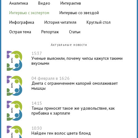
аналитика
видео
интерактив
интервью с экспертом
интервью со звездой
инфографика
история читателя
круглый стол
острая тема
репортаж
статьи
Актуальные новости
15:37
Ученые выяснили, почему чипсы кажутся такими
вкусными
04 февраля в 16:26
Диета с ограничением калорий омолаживает
мышцы
14:15
Танцы приносят такое же удовольствие, как
прибавка к зарплате
10:30
Найден ген волос цвета блонд