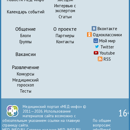
Интервью с
экспертом
Календарь событий
Статьи
Общение
О проекте
Вконтакте
Одноклассники
Блоги
Партнеры
Мой мир
Группы
Контакты
Twitter
Youtube
Вакансии
RSS
Развлечение
Конкурсы
Медицинский
гороскоп
Тесты
Медицинский портал «МЕД-инфо» ©
16
2011—2026. Использование
материалов сайта возможно с
обязательным указанием ссылки на главную
По общим
страницу сайта.
вопросам:
MED-INFO.RU. Сетевое издание MED-INFO.RU
info@med-