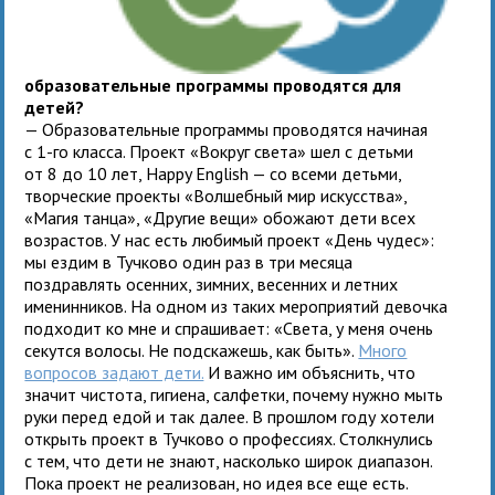
образовательные программы проводятся для
детей?
— Образовательные программы проводятся начиная
с 1-го класса. Проект «Вокруг света» шел с детьми
от 8 до 10 лет, Happy English — со всеми детьми,
творческие проекты «Волшебный мир искусства»,
«Магия танца», «Другие вещи» обожают дети всех
возрастов. У нас есть любимый проект «День чудес»:
мы ездим в Тучково один раз в три месяца
поздравлять осенних, зимних, весенних и летних
именинников. На одном из таких мероприятий девочка
подходит ко мне и спрашивает: «Света, у меня очень
секутся волосы. Не подскажешь, как быть».
Много
вопросов задают дети.
И важно им объяснить, что
значит чистота, гигиена, салфетки, почему нужно мыть
руки перед едой и так далее. В прошлом году хотели
открыть проект в Тучково о профессиях. Столкнулись
с тем, что дети не знают, насколько широк диапазон.
Пока проект не реализован, но идея все еще есть.