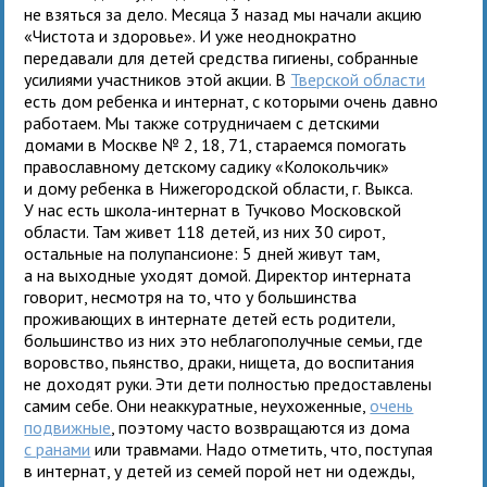
не взяться за дело. Месяца 3 назад мы начали акцию
«Чистота и здоровье». И уже неоднократно
передавали для детей средства гигиены, собранные
усилиями участников этой акции. В
Тверской области
есть дом ребенка и интернат, с которыми очень давно
работаем. Мы также сотрудничаем с детскими
домами в Москве № 2, 18, 71, стараемся помогать
православному детскому садику «Колокольчик»
и дому ребенка в Нижегородской области, г. Выкса.
У нас есть школа-интернат в Тучково Московской
области. Там живет 118 детей, из них 30 сирот,
остальные на полупансионе: 5 дней живут там,
а на выходные уходят домой. Директор интерната
говорит, несмотря на то, что у большинства
проживающих в интернате детей есть родители,
большинство из них это неблагополучные семьи, где
воровство, пьянство, драки, нищета, до воспитания
не доходят руки. Эти дети полностью предоставлены
самим себе. Они неаккуратные, неухоженные,
очень
подвижные
, поэтому часто возвращаются из дома
с ранами
или травмами. Надо отметить, что, поступая
в интернат, у детей из семей порой нет ни одежды,