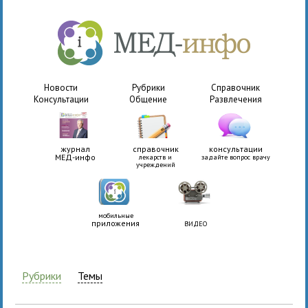
Новости
Рубрики
Справочник
Консультации
Общение
Развлечения
журнал
справочник
консультации
МЕД-инфо
лекарств и
задайте вопрос врачу
учреждений
мобильные
приложения
ВИДЕО
Рубрики
Темы