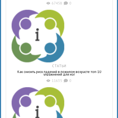
67458
0
X
K
СТАТЬИ
Как снизить риск падений в пожилом возрасте: топ-10
упражнений для ног
11635
0
X
K