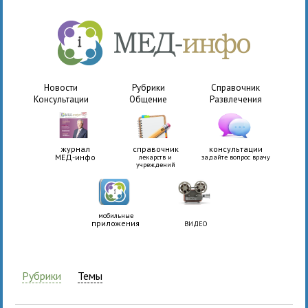
Новости
Рубрики
Справочник
Консультации
Общение
Развлечения
журнал
справочник
консультации
МЕД-инфо
лекарств и
задайте вопрос врачу
учреждений
мобильные
приложения
ВИДЕО
Рубрики
Темы