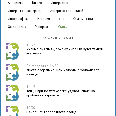
аналитика
видео
интерактив
интервью с экспертом
интервью со звездой
инфографика
история читателя
круглый стол
острая тема
репортаж
статьи
Актуальные новости
15:37
Ученые выяснили, почему чипсы кажутся такими
вкусными
04 февраля в 16:26
Диета с ограничением калорий омолаживает
мышцы
14:15
Танцы приносят такое же удовольствие, как
прибавка к зарплате
10:30
Найден ген волос цвета блонд