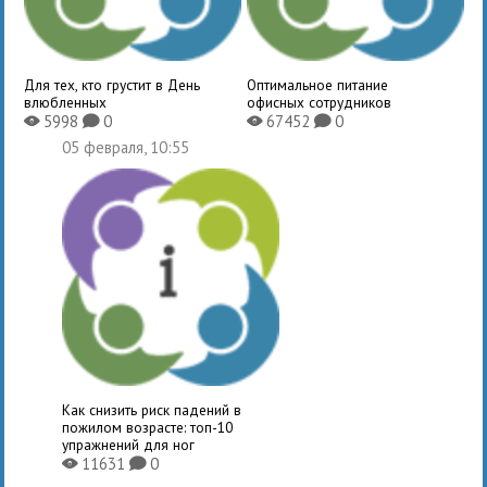
Для тех, кто грустит в День
Оптимальное питание
влюбленных
офисных сотрудников
5998
0
67452
0
X
K
X
K
05 февраля, 10:55
Как снизить риск падений в
пожилом возрасте: топ-10
упражнений для ног
11631
0
X
K