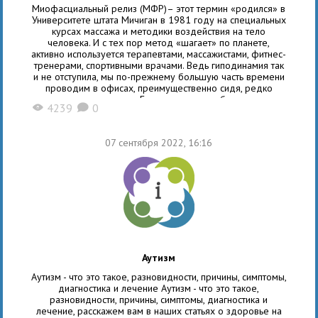
Миофасциальный релиз (МФР)– этот термин «родился» в
Университете штата Мичиган в 1981 году на специальных
курсах массажа и методики воздействия на тело
человека. И с тех пор метод «шагает» по планете,
активно используется терапевтами, массажистами, фитнес-
тренерами, спортивными врачами. Ведь гиподинамия так
и не отступила, мы по-прежнему большую часть времени
проводим в офисах, преимущественно сидя, редко
ходим пешком. Еще хуже, если работа в
4239
0
X
K
07 сентября 2022, 16:16
Аутизм
Аутизм - что это такое, разновидности, причины, симптомы,
диагностика и лечение Аутизм - что это такое,
разновидности, причины, симптомы, диагностика и
лечение, расскажем вам в наших статьях о здоровье на