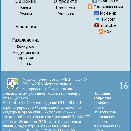
Общение
О проекте
Вконтакте
Одноклассники
Блоги
Партнеры
Мой мир
Группы
Контакты
Twitter
Youtube
Вакансии
RSS
Развлечение
Конкурсы
Медицинский
гороскоп
Тесты
Медицинский портал «МЕД-инфо» ©
16
2011—2026. Использование
материалов сайта возможно с
обязательным указанием ссылки на главную
По общим
страницу сайта.
вопросам:
MED-INFO.RU. Сетевое издание MED-INFO.RU
info@med-
зарегистрировано Федеральной службой по
info.ru
надзору в сфере связи, информационных
По вопросам
технологий и массовых коммуникаций: Эл NФС77-
размещения
74266 от 09 ноября 2018 года. Учредитель и
рекламы:
главный редактор Плисенкова Оксана
reklama@med-
Анатольевна. Телефон +7 (915) 636-18-00.
info.ru