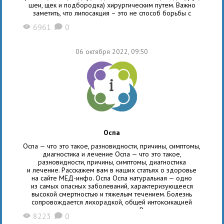
шеи, щек и подбородка) хирургическим путем. Важно
заметить, что липосакция – это не способ борьбы с
лишним весом, это возможность скорректировать контуры
6961
0
X
K
фигуры за счет уменьшения объемов
06 октября 2022, 09:50
Оспа
Оспа — что это такое, разновидности, причины, симптомы,
диагностика и лечение Оспа — что это такое,
разновидности, причины, симптомы, диагностика
и лечение. Расскажем вам в наших статьях о здоровье
на сайте МЕД-инфо. Оспа Оспа натуральная — одно
из самых опасных заболеваний, характеризующееся
высокой смертностью и тяжелым течением. Болезнь
сопровождается лихорадкой, общей интоксикацией
организма и высыпаниями на коже. Вирус оспы очень
8223
0
X
K
трудно уничтожить, он крайне быстро распространяется