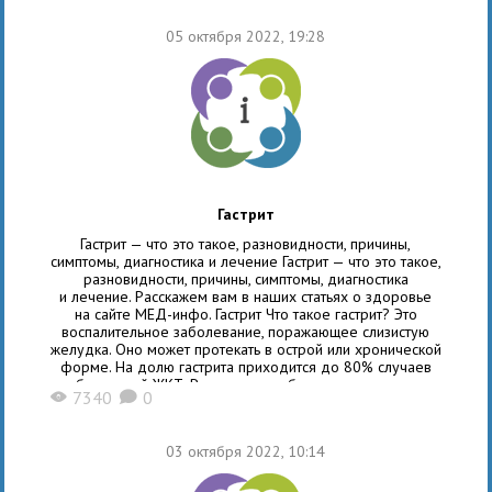
от человека к человеку. Заразиться можно даже в том
случае, если больной находится в соседней комнате.
05 октября 2022, 19:28
К счастью,
Гастрит
Гастрит — что это такое, разновидности, причины,
симптомы, диагностика и лечение Гастрит — что это такое,
разновидности, причины, симптомы, диагностика
и лечение. Расскажем вам в наших статьях о здоровье
на сайте МЕД-инфо. Гастрит Что такое гастрит? Это
воспалительное заболевание, поражающее слизистую
желудка. Оно может протекать в острой или хронической
форме. На долю гастрита приходится до 80% случаев
заболеваний ЖКТ. Риск развития болезни повышается
7340
0
X
K
с возрастом, например, среди пожилого населения
с заболеваниями ЖКТ, гастрит встречается у 8 человек
из 10. Нередко от гастрита
03 октября 2022, 10:14