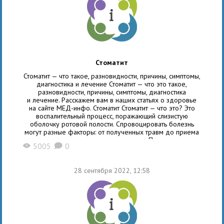
Стоматит
Стоматит — что такое, разновидности, причины, симптомы,
диагностика и лечение Стоматит — что это такое,
разновидности, причины, симптомы, диагностика
и лечение. Расскажем вам в наших статьях о здоровье
на сайте МЕД-инфо. Стоматит Стоматит — что это? Это
воспалительный процесс, поражающий слизистую
оболочку ротовой полости. Спровоцировать болезнь
могут разные факторы: от полученных травм до приема
ряда лекарственных препаратов. Патология
5005
0
X
K
сопровождается образованием язвочек на слизистой,
болью и жжением во время принятия пищи или жидкости.
Чаще всего стоматит диагностируют у маленьких детей,
28 сентября 2022, 12:58
а также