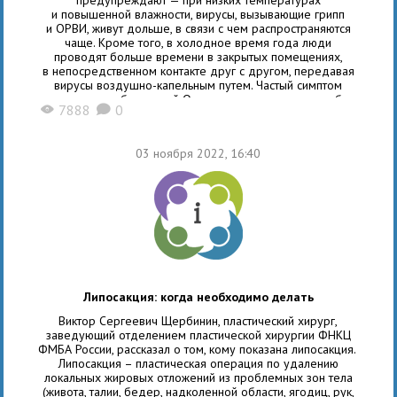
и повышенной влажности, вирусы, вызывающие грипп
и ОРВИ, живут дольше, в связи с чем распространяются
чаще. Кроме того, в холодное время года люди
проводят больше времени в закрытых помещениях,
в непосредственном контакте друг с другом, передавая
вирусы воздушно-капельным путем. Частый симптом
сезонных заболеваний Одна из самых частых жалоб
7888
0
X
K
пациентов с ОРВИ, гриппом и COVID-19 — сухой кашель.
При ОРВИ симптом сухого кашля встречается примерно
в половине случаев, а при
03 ноября 2022, 16:40
Липосакция: когда необходимо делать
Виктор Сергеевич Щербинин, пластический хирург,
заведующий отделением пластической хирургии ФНКЦ
ФМБА России, рассказал о том, кому показана липосакция.
Липосакция – пластическая операция по удалению
локальных жировых отложений из проблемных зон тела
(живота, талии, бедер, надколенной области, ягодиц, рук,