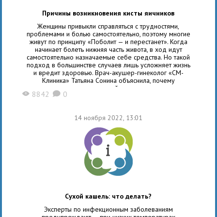
Причины возникновения кисты яичников
Женщины привыкли справляться с трудностями,
проблемами и болью самостоятельно, поэтому многие
живут по принципу «Поболит — и перестанет». Когда
начинает болеть нижняя часть живота, в ход идут
самостоятельно назначаемые себе средства. Но такой
подход в большинстве случаев лишь усложняет жизнь
и вредит здоровью. Врач-акушер-гинеколог «СМ-
Клиника» Татьяна Сонина объяснила, почему
самолечение — не подходящий вариант, и поход к врачу
8842
0
X
K
откладывать не стоит. Киста яичников — одно
из заболеваний,
14 ноября 2022, 13:01
Сухой кашель: что делать?
Эксперты по инфекционным заболеваниям
предупреждают — при низких температурах