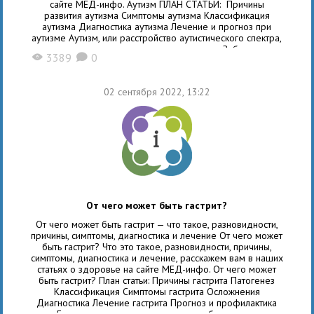
сайте МЕД-инфо. Аутизм ПЛАН СТАТЬИ: Причины
развития аутизма Симптомы аутизма Классификация
аутизма Диагностика аутизма Лечение и прогноз при
аутизме Аутизм, или расстройство аутистического спектра,
относится к неврологическим нарушениям. Заболевание
3389
0
X
K
проявляется еще в детском возрасте и имеет
разнообразную симптоматику. Ребенок остро реагирует
02 сентября 2022, 13:22
От чего может быть гастрит?
От чего может быть гастрит — что такое, разновидности,
причины, симптомы, диагностика и лечение От чего может
быть гастрит? Что это такое, разновидности, причины,
симптомы, диагностика и лечение, расскажем вам в наших
статьях о здоровье на сайте МЕД-инфо. От чего может
быть гастрит? План статьи: Причины гастрита Патогенез
Классификация Симптомы гастрита Осложнения
Диагностика Лечение гастрита Прогноз и профилактика
Гастрит — это распространенное заболевание,