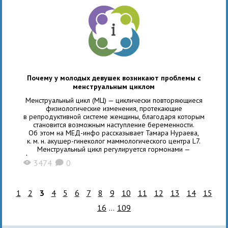
Почему у молодых девушек возникают проблемы с
менструальным циклом
Менструальный цикл (МЦ) — циклически повторяющиеся
физиологические изменения, протекающие
в репродуктивной системе женщины, благодаря которым
становится возможным наступление беременности.
Об этом на МЕД-инфо рассказывает Тамара Нураева,
к. м. н. акушер-гинеколог маммологического центра L7.
Менструальный цикл регулируется гормонами —
фолликулостимулирующим гормоном, лютеинизирующим
3474
0
X
K
гормоном, эстрогеном и прогестероном. У каждой
девушки длительность цикла индивидуальна. В норме
менструальный цикл может длиться от 21 до 35 дней.
За этот период происходит подготовка организма
1
2
3
4
5
6
7
8
9
10
11
12
13
14
15
к беременности: наблюдается рост яйцеклетки,
16
...
109