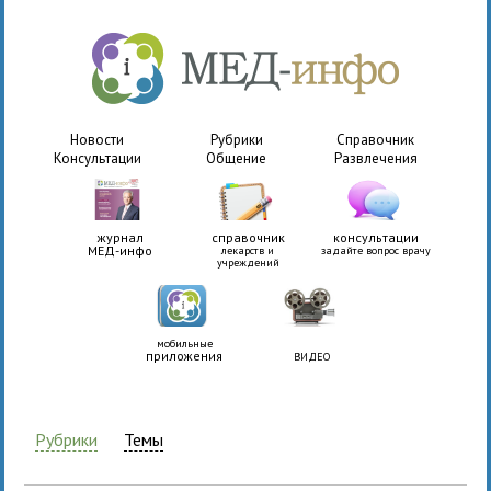
Новости
Рубрики
Справочник
Консультации
Общение
Развлечения
журнал
справочник
консультации
МЕД-инфо
лекарств и
задайте вопрос врачу
учреждений
мобильные
приложения
ВИДЕО
Рубрики
Темы