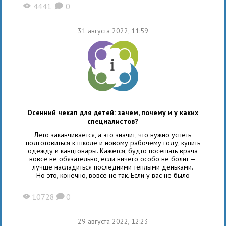
4441
0
X
K
поражающее пищеварительные органы. Среди болезней
желудка на долю гастрита приходится более 80% всех
случаев. Заболевание встречается у пациентов любого
31 августа 2022, 11:59
возраста.
Осенний чекап для детей: зачем, почему и у каких
специалистов?
Лето заканчивается, а это значит, что нужно успеть
подготовиться к школе и новому рабочему году, купить
одежду и канцтовары. Кажется, будто посещать врача
вовсе не обязательно, если ничего особо не болит —
лучше насладиться последними теплыми деньками.
Но это, конечно, вовсе не так. Если у вас не было
10728
0
X
K
29 августа 2022, 12:23