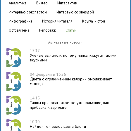
аналитика
видео
интерактив
интервью с экспертом
интервью со звездой
инфографика
история читателя
круглый стол
острая тема
репортаж
статьи
Актуальные новости
15:37
Ученые выяснили, почему чипсы кажутся такими
вкусными
04 февраля в 16:26
Диета с ограничением калорий омолаживает
мышцы
14:15
Танцы приносят такое же удовольствие, как
прибавка к зарплате
10:30
Найден ген волос цвета блонд