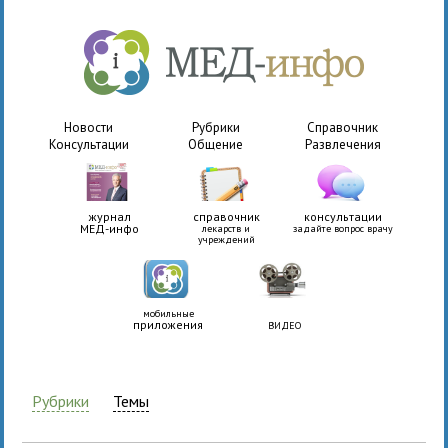
Новости
Рубрики
Справочник
Консультации
Общение
Развлечения
журнал
справочник
консультации
МЕД-инфо
лекарств и
задайте вопрос врачу
учреждений
мобильные
приложения
ВИДЕО
Рубрики
Темы