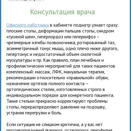
Консультация врача
Офисного работника
в кабинете подиатр узнает сразу:
плоские стопы, деформации пальцев стопы, синдром
«гусиной шеи», гиперлордоз или гиперкифоз –
чрезмерные изгибы позвоночника, ротированный таз,
асимметричный тонус мышц, одно плечо ниже другого,
гипертонус и недостаточный объем скелетной
мускулатуры и пр. Как правило, план лечебных и
профилактических мероприятий для таких пациентов
комплексный: массаж, ЛФК, мануальная терапия,
рекомендации относительно «правильной» обуви,
назначение ортезов полного контакта –
ортопедических стелек, изготовленных строго в
индивидуальном порядке для конкретного пациента.
Такие стельки прекрасно корректируют проблемы
стопы, перераспределяют давление на подошву,
устраняя перегрузки и боль.
Если ситуация не слишком критична, а у вас нет
противопоказаний (варикоз, остеопороз, гемофилия,