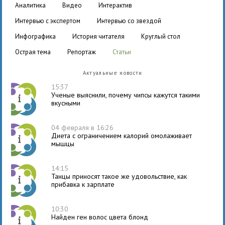
аналитика
видео
интерактив
интервью с экспертом
интервью со звездой
инфографика
история читателя
круглый стол
острая тема
репортаж
статьи
Актуальные новости
15:37
Ученые выяснили, почему чипсы кажутся такими
вкусными
04 февраля в 16:26
Диета с ограничением калорий омолаживает
мышцы
14:15
Танцы приносят такое же удовольствие, как
прибавка к зарплате
10:30
Найден ген волос цвета блонд