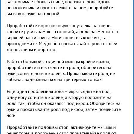
вас донимает боль в спине, положите ролл вдоль
позвоночника и просто лежите на нем, попробуйте
вытянуть руки за головой.
Проработайте воротниковую зону: лежа на спине,
сцепите руки в замок за головой, а ролл разместите в
верхней части спины. Ноги согните в коленях, таз
приподнимите. Медленно прокатывайте ролл от шеи
до поясницы и обратно.
Работа большой ягодичной мышцы крайне важна,
проработайте и ее: сядьте на ролл, обопритесь на
руки, согните ноги в коленях. Прокатывайте ролл, не
забывая задерживаться на триггерных точках.
Еще одна проблемная зона – икры. Сядьте на пол,
одну ногу согните в колене, а вторую положите на
ролл так, чтобы он оказался под икрой. Обопритесь на
руки и прокатывайте ролл под икрой, затем поменяйте
ноги.
Проработайте подошвы стоп, активируйте мышцы и
рецепторы: в положении стоя прокатывайте ролл от