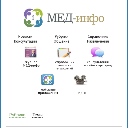
Новости
Рубрики
Справочник
Консультации
Общение
Развлечения
журнал
справочник
консультации
МЕД-инфо
лекарств и
задайте вопрос врачу
учреждений
мобильные
приложения
ВИДЕО
Рубрики
Темы