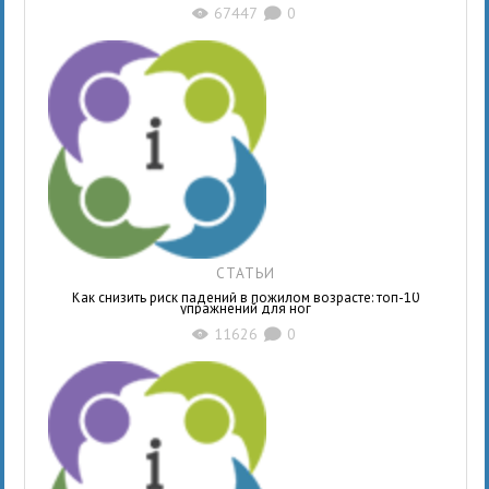
67447
0
X
K
СТАТЬИ
Как снизить риск падений в пожилом возрасте: топ-10
упражнений для ног
11626
0
X
K