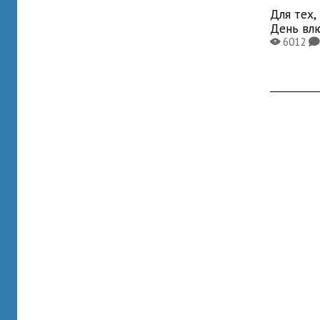
Для тех,
День вл
6012
X
K