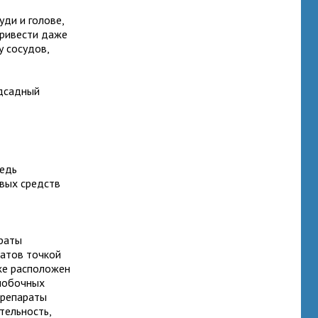
уди и голове,
привести даже
у сосудов,
адсадный
редь
евых средств
раты
ратов точкой
кже расположен
 побочных
препараты
тельность,