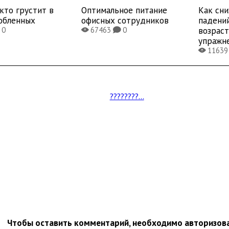
 кто грустит в
Оптимальное питание
Как сни
юбленных
офисных сотрудников
падени
возраст
0
67463
0
X
K
упражн
1163
X
????????...
Чтобы оставить комментарий, необходимо авторизов