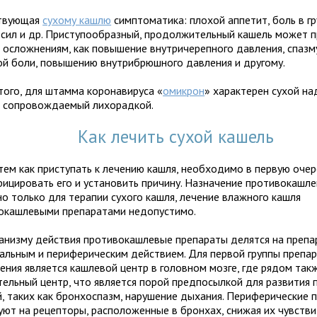
твующая
сухому кашлю
симптоматика: плохой аппетит, боль в гр
 сил и др. Приступообразный, продолжительный кашель может 
м осложнениям, как повышение внутричерепного давления, спазм
ой боли, повышению внутрибрюшного давления и другому.
того, для штамма коронавируса «
омикрон
» характерен сухой н
, сопровождаемый лихорадкой.
Как лечить сухой кашель
тем как приступать к лечению кашля, необходимо в первую оче
фицировать его и установить причину. Назначение противокашл
но только для терапии сухого кашля, лечение влажного кашля
окашлевыми препаратами недопустимо.
анизму действия противокашлевые препараты делятся на препа
ральным и периферическим действием. Для первой группы препа
ения является кашлевой центр в головном мозге, где рядом та
тельный центр, что является порой предпосылкой для развития
й, таких как бронхоспазм, нарушение дыхания. Периферические 
уют на рецепторы, расположенные в бронхах, снижая их чувстви