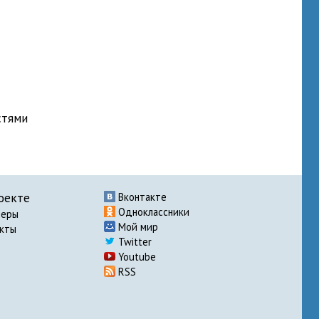
стями
оекте
Вконтакте
Одноклассники
неры
Мой мир
акты
Twitter
Youtube
RSS