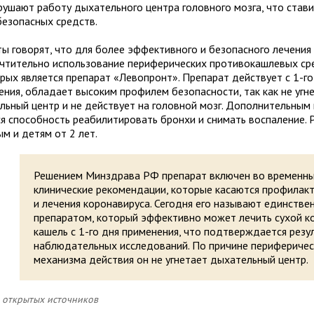
рушают работу дыхательного центра головного мозга, что стави
безопасных средств.
ты говорят, что для более эффективного и безопасного лечения
чтительно использование периферических противокашлевых ср
орых является препарат «Левопронт». Препарат действует с 1-го
ения, обладает высоким профилем безопасности, так как не угн
льный центр и не действует на головной мозг. Дополнительным
ся способность реабилитировать бронхи и снимать воспаление.
м и детям от 2 лет.
Решением Минздрава РФ препарат включен во временн
клинические рекомендации, которые касаются профилак
и лечения коронавируса. Сегодня его называют единстве
препаратом, который эффективно может лечить сухой 
кашель с 1-го дня применения, что подтверждается резу
наблюдательных исследований. По причине периферичес
механизма действия он не угнетает дыхательный центр.
 открытых источников