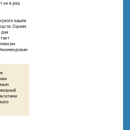
т их в ряд
 сухого кашля
едств. Одним
 дня
етает
 плюсом
 Рекомендован
ые
тики
нным
ковидный
льтатами
кого