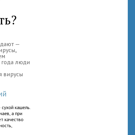
ть?
ждают —
ирусы,
ем
я года люди
я вирусы
ий
 сухой кашель.
аев, а при
ет качество
ность,