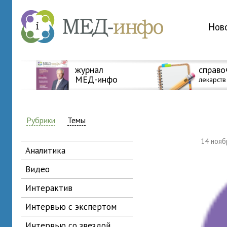
Нов
журнал
справо
МЕД-инфо
лекарств
Рубрики
Темы
14 ноя
аналитика
видео
интерактив
интервью с экспертом
интервью со звездой