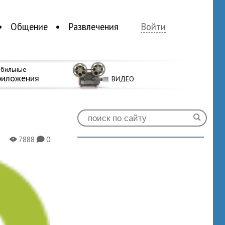
Общение
Развлечения
Войти
бильные
риложения
ВИДЕО
7888
0
X
K