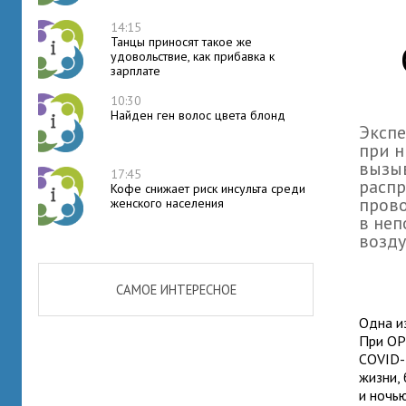
14:15
Танцы приносят такое же
удовольствие, как прибавка к
зарплате
10:30
Найден ген волос цвета блонд
Эксп
при н
вызыв
17:45
распр
Кофе снижает риск инсульта среди
прово
женского населения
в неп
возд
САМОЕ ИНТЕРЕСНОЕ
Одна и
При ОР
COVID-
жизни,
и ночью