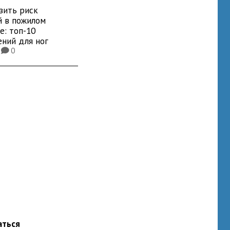
зить риск
й в пожилом
е: топ-10
ений для ног
9
0
K
аться