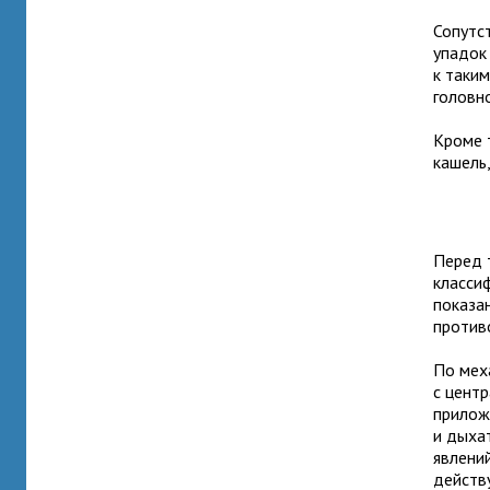
Сопутс
упадок
к таки
головн
Кроме 
кашель
Перед 
класси
показа
против
По мех
с цент
прилож
и дыха
явлени
действ