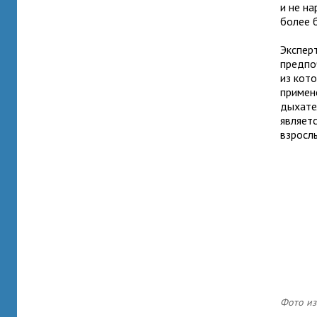
и не на
более 
Экспер
предпо
из кот
примен
дыхате
являет
взрослы
Фото из