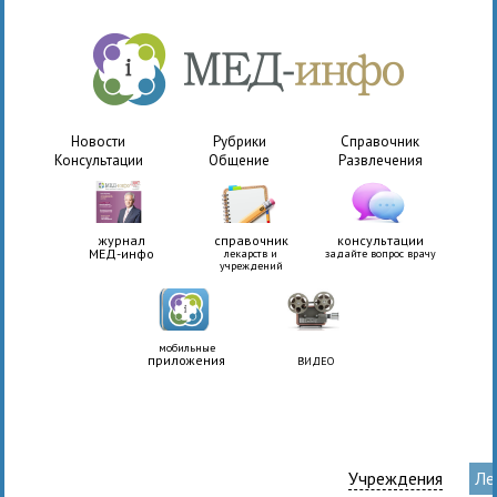
Новости
Рубрики
Справочник
Консультации
Общение
Развлечения
журнал
справочник
консультации
МЕД-инфо
лекарств и
задайте вопрос врачу
учреждений
мобильные
приложения
ВИДЕО
Учреждения
Ле