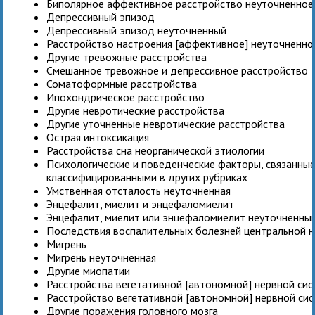
Биполярное аффективное расстройство неуточненное
Депрессивный эпизод
Депрессивный эпизод неуточненный
Расстройство настроения [аффективное] неуточненно
Другие тревожные расстройства
Смешанное тревожное и депрессивное расстройство
Соматоформные расстройства
Ипохондрическое расстройство
Другие невротические расстройства
Другие уточненные невротические расстройства
Острая интоксикация
Расстройства сна неорганической этиологии
Психологические и поведенческие факторы, связанные
классифицированными в других рубриках
Умственная отсталость неуточненная
Энцефалит, миелит и энцефаломиелит
Энцефалит, миелит или энцефаломиелит неуточненны
Последствия воспалительных болезней центральной 
Мигрень
Мигрень неуточненная
Другие миопатии
Расстройства вегетативной [автономной] нервной си
Расстройство вегетативной [автономной] нервной си
Другие поражения головного мозга