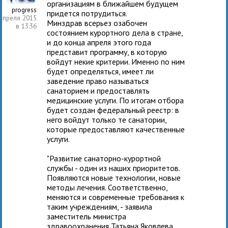
организациям в ближайшем будущем
progress
придется потрудиться.
апреля 2015
Минздрав всерьез озабочен
в 13:36
состоянием курортного дела в стране,
и до конца апреля этого года
представит программу, в которую
войдут некие критерии. Именно по ним
будет определяться, имеет ли
заведение право называться
санаторием и предоставлять
медицинские услуги. По итогам отбора
будет создан федеральный реестр: в
него войдут только те санатории,
которые предоставляют качественные
услуги.
"Развитие санаторно-курортной
службы - один из наших приоритетов.
Появляются новые технологии, новые
методы лечения. Соответственно,
меняются и современные требования к
таким учреждениям, - заявила
заместитель министра
здравоохранения Татьяна Яковлева,