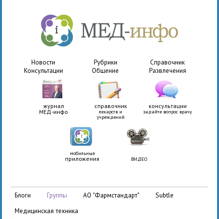
Новости
Рубрики
Справочник
Консультации
Общение
Развлечения
журнал
справочник
консультации
МЕД-инфо
лекарств и
задайте вопрос врачу
учреждений
мобильные
приложения
ВИДЕО
АО "Фармстандарт"
Subtle
блоги
группы
медицинская техника