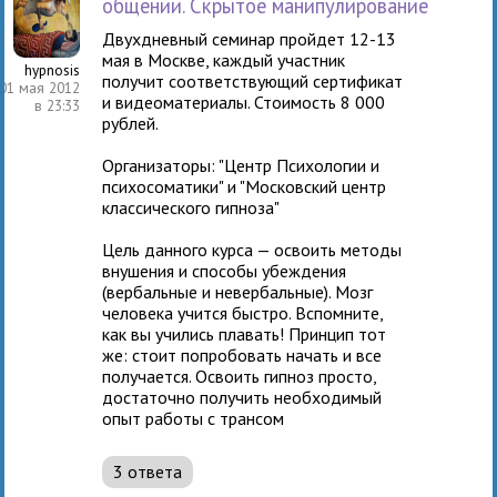
общении. Скрытое манипулирование
Двухдневный семинар пройдет 12-13
мая в Москве, каждый участник
hypnosis
получит соответствующий сертификат
01 мая 2012
и видеоматериалы. Стоимость 8 000
в 23:33
рублей.
Организаторы: "Центр Психологии и
психосоматики" и "Московский центр
классического гипноза"
Цель данного курса — освоить методы
внушения и способы убеждения
(вербальные и невербальные). Мозг
человека учится быстро. Вспомните,
как вы учились плавать! Принцип тот
же: стоит попробовать начать и все
получается. Освоить гипноз просто,
достаточно получить необходимый
опыт работы с трансом
3 ответа