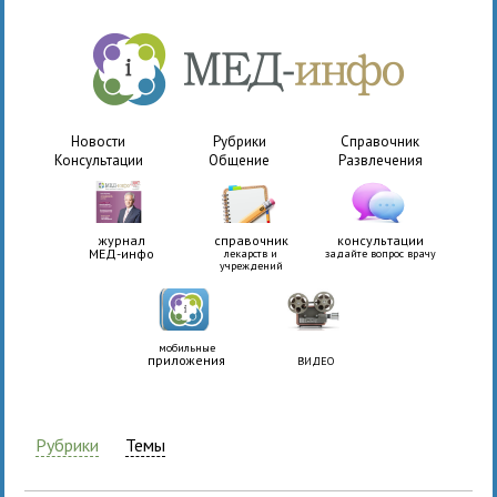
Новости
Рубрики
Справочник
Консультации
Общение
Развлечения
журнал
справочник
консультации
МЕД-инфо
лекарств и
задайте вопрос врачу
учреждений
мобильные
приложения
ВИДЕО
Рубрики
Темы