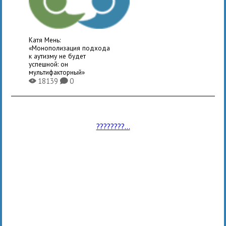
Катя Мень:
«Монополизация подхода
к аутизму не будет
успешной: он
мультифакторный»
18139
0
X
K
????????...