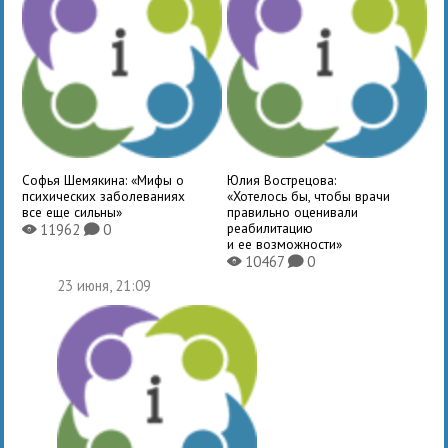
Софья Шемякина: «Мифы о
Юлия Вострецова:
психических заболеваниях
«Хотелось бы, чтобы врачи
все еще сильны»
правильно оценивали
реабилитацию
11962
0
X
K
и ее возможности»
10467
0
X
K
23 июня, 21:09