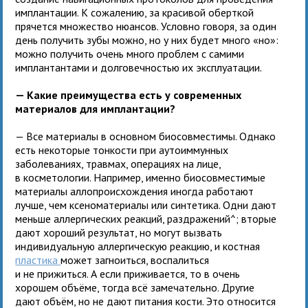
имплантации. К сожалению, за красивой оберткой
прячется множество нюансов. Условно говоря, за один
день получить зубы можно, но у них будет много «но»:
можно получить очень много проблем с самими
имплантантами и долговечностью их эксплуатации.
— Какие преимущества есть у современных
материалов для имплантации?
— Все материалы в основном биосовместимы. Однако
есть некоторые тонкости при аутоиммунных
заболеваниях, травмах, операциях на лице,
в косметологии. Например, именно биосовместимые
материалы аллопроисхождения иногда работают
лучше, чем ксеноматериалы или синтетика. Одни дают
меньше аллергических реакций, раздражений^; вторые
дают хороший результат, но могут вызвать
индивидуальную аллергическую реакцию, и костная
пластика
может загноиться, воспалиться
и не прижиться. А если приживается, то в очень
хорошем объёме, тогда всё замечательно. Другие
дают объём, но не дают питания кости. Это относится