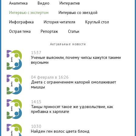
аналитика
видео
интерактив
интервью с экспертом
интервью со звездой
инфографика
история читателя
круглый стол
острая тема
репортаж
статьи
Актуальные новости
15:37
Ученые выяснили, почему чипсы кажутся такими
вкусными
04 февраля в 16:26
Диета с ограничением калорий омолаживает
мышцы
14:15
Танцы приносят такое же удовольствие, как
прибавка к зарплате
10:30
Найден ген волос цвета блонд