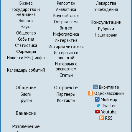
Бизнес
Репортаж
Лекарства
Государство и
Аналитика
Учреждения
медицина
Круглый стол
Звезды
Консультации
Острая тема
Наука
Видео
Рубрики
Общество
Инфографика
Наши врачи
События
Интерактив
Статистика
История читателя
Фармация
Интервью со
Новости МЕД-инфо
звездой
Интервью с
экспертом
Календарь событий
Статьи
Общение
О проекте
Вконтакте
Одноклассники
Блоги
Партнеры
Мой мир
Группы
Контакты
Twitter
Youtube
Вакансии
RSS
Развлечение