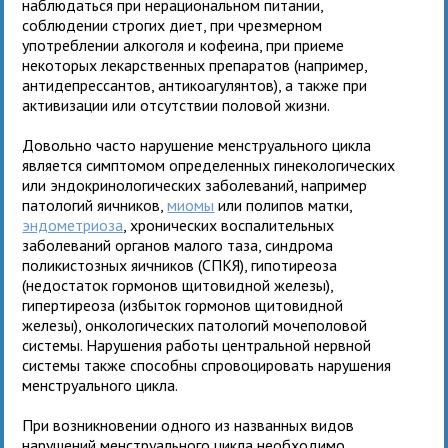
наблюдаться при нерациональном питании,
соблюдении строгих диет, при чрезмерном
употреблении алкоголя и кофеина, при приеме
некоторых лекарственных препаратов (например,
антидепрессантов, антикоагулянтов), а также при
активизации или отсутствии половой жизни.
Довольно часто нарушение менструального цикла
является симптомом определенных гинекологических
или эндокринологических заболеваний, например
патологий яичников,
миомы
или полипов матки,
эндометриоза
, хронических воспалительных
заболеваний органов малого таза, синдрома
поликистозных яичников (СПКЯ), гипотиреоза
(недостаток гормонов щитовидной железы),
гипертиреоза (избыток гормонов щитовидной
железы), онкологических патологий мочеполовой
системы. Нарушения работы центральной нервной
системы также способны спровоцировать нарушения
менструального цикла.
При возникновении одного из названных видов
нарушений менструального цикла необходимо