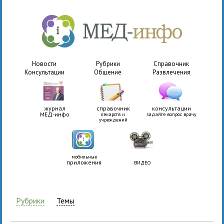
Новости
Рубрики
Справочник
Консультации
Общение
Развлечения
журнал
справочник
консультации
МЕД-инфо
лекарств и
задайте вопрос врачу
учреждений
мобильные
приложения
ВИДЕО
Рубрики
Темы