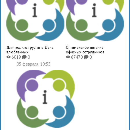
Для тех, кто грустит в День
Оптимальное питание
влюбленных
офисных сотрудников
6019
0
67470
0
X
K
X
K
05 февраля, 10:55