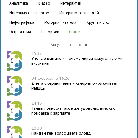
аналитика
видео
интерактив
интервью с экспертом
интервью со звездой
инфографика
история читателя
круглый стол
острая тема
репортаж
статьи
Актуальные новости
15:37
Ученые выяснили, почему чипсы кажутся такими
вкусными
04 февраля в 16:26
Диета с ограничением калорий омолаживает
мышцы
14:15
Танцы приносят такое же удовольствие, как
прибавка к зарплате
10:30
Найден ген волос цвета блонд