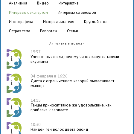
аналитика
видео
интерактив
интервью с экспертом
интервью со звездой
инфографика
история читателя
круглый стол
острая тема
репортаж
статьи
Актуальные новости
15:37
Ученые выяснили, почему чипсы кажутся такими
вкусными
04 февраля в 16:26
Диета с ограничением калорий омолаживает
мышцы
14:15
Танцы приносят такое же удовольствие, как
прибавка к зарплате
10:30
Найден ген волос цвета блонд