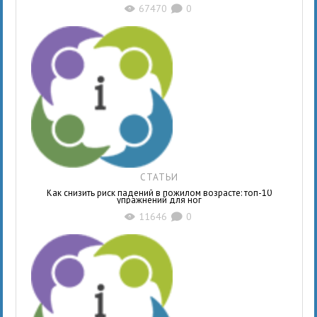
67470
0
X
K
СТАТЬИ
Как снизить риск падений в пожилом возрасте: топ-10
упражнений для ног
11646
0
X
K