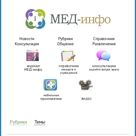
Новости
Рубрики
Справочник
Консультации
Общение
Развлечения
журнал
справочник
консультации
МЕД-инфо
лекарств и
задайте вопрос врачу
учреждений
мобильные
приложения
ВИДЕО
Рубрики
Темы