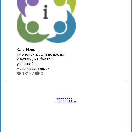
Катя Мень:
«Монополизация подхода
к аутизму не будет
успешной: он
мультифакторный»
18152
0
X
K
????????...