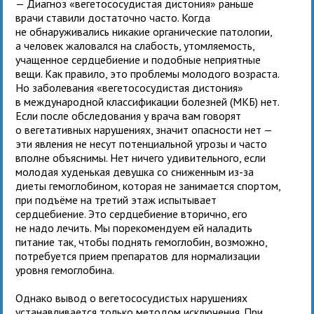
— Диагноз «вегетососудистая дистония» раньше
врачи ставили достаточно часто. Когда
не обнаруживались никакие органические патологии,
а человек жаловался на слабость, утомляемость,
учащенное сердцебиение и подобные неприятные
вещи. Как правило, это проблемы молодого возраста.
Но заболевания «вегетососудистая дистония»
в международной классификации болезней (МКБ) нет.
Если после обследования у врача вам говорят
о вегетативных нарушениях, значит опасности нет —
эти явления не несут потенциальной угрозы и часто
вполне объяснимы. Нет ничего удивительного, если
молодая худенькая девушка со сниженным из-за
диеты гемоглобином, которая не занимается спортом,
при подъёме на третий этаж испытывает
сердцебиение. Это сердцебиение вторично, его
не надо лечить. Мы порекомендуем ей наладить
питание так, чтобы поднять гемоглобин, возможно,
потребуется прием препаратов для нормализации
уровня гемоглобина.
Однако вывод о вегетососудистых нарушениях
устанавливается только методом исключения. При