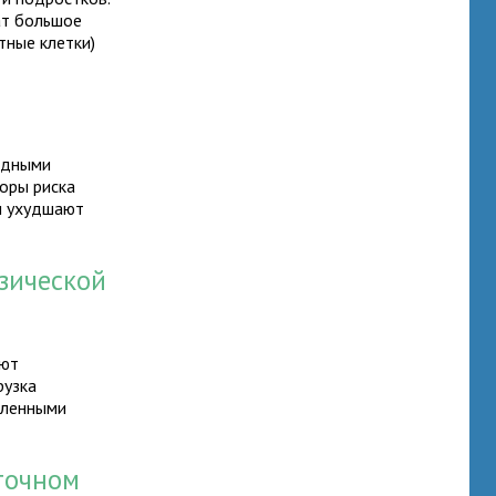
ат большое
тные клетки)
редными
торы риска
 и ухудшают
зической
уют
рузка
сленными
точном