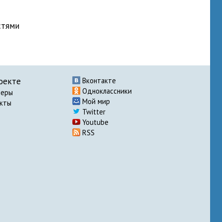
стями
оекте
Вконтакте
Одноклассники
неры
Мой мир
акты
Twitter
Youtube
RSS