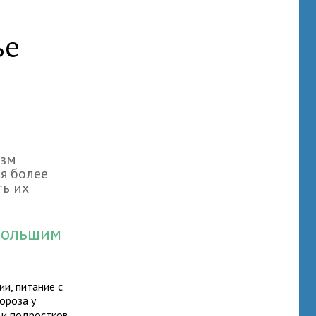
ье
изм
ся более
ть их
большим
и, питание с
ороза у
 и подростков.