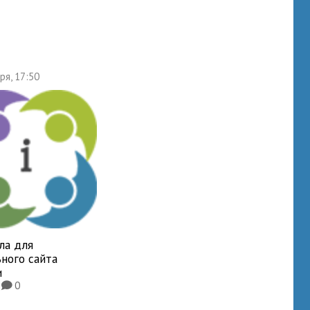
ря, 17:50
ла для
ного сайта
и
8
0
K