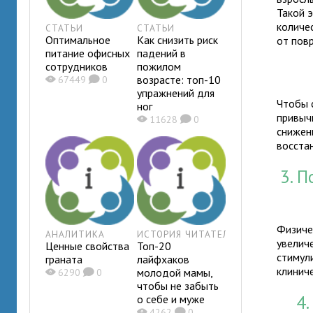
Такой 
количе
СТАТЬИ
СТАТЬИ
Оптимальное
Как снизить риск
от пов
питание офисных
падений в
сотрудников
пожилом
возрасте: топ-10
X
67449
K
0
упражнений для
Чтобы 
ног
привыч
X
11628
K
0
снижени
восста
3. 
Физиче
АНАЛИТИКА
ИСТОРИЯ ЧИТАТЕЛЯ
увелич
Ценные свойства
Топ-20
стимул
граната
лайфхаков
клинич
молодой мамы,
X
6290
K
0
чтобы не забыть
4
о себе и муже
X
4262
K
0