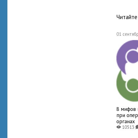
Читайте
01 сентябр
8 мифов 
при опер
органах
10513
X