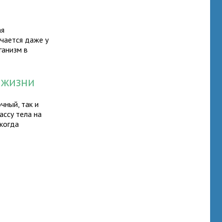
ая
чается даже у
ганизм в
 жизни
чный, так и
ссу тела на
 когда