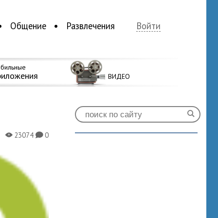
Общение
Развлечения
Войти
бильные
риложения
ВИДЕО
23074
0
X
K