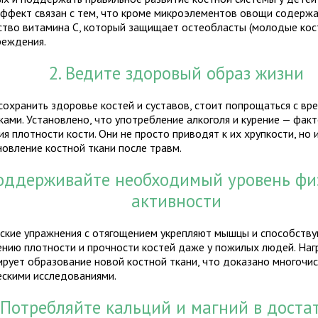
эффект связан с тем, что кроме микроэлементов овощи содерж
ство витамина С, который защищает остеобласты (молодые кос
реждения.
2. Ведите здоровый образ жизни
сохранить здоровье костей и суставов, стоит попрощаться с в
ками. Установлено, что употребление алкоголя и курение — фак
я плотности кости. Они не просто приводят к их хрупкости, но
новление костной ткани после травм.
Поддерживайте необходимый уровень фи
активности
ские упражнения с отягощением укрепляют мышцы и способств
ению плотности и прочности костей даже у пожилых людей. Наг
ирует образование новой костной ткани, что доказано многочи
ескими исследованиями.
. Потребляйте кальций и магний в доста