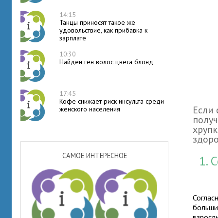
14:15
Танцы приносят такое же
удовольствие, как прибавка к
зарплате
10:30
Найден ген волос цвета блонд
17:45
Кофе снижает риск инсульта среди
Если 
женского населения
получ
хрупк
здоро
САМОЕ ИНТЕРЕСНОЕ
1. 
Соглас
больши
взросл