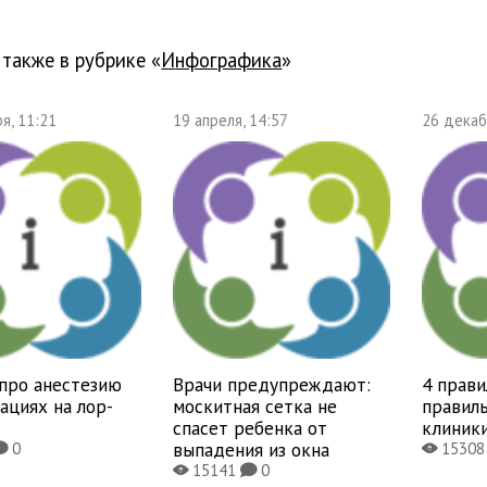
 также в рубрике «
Инфографика
»
я, 11:21
19 апреля, 14:57
26 декаб
про анестезию
Врачи предупреждают:
4 прави
ациях на лор-
москитная сетка не
правиль
спасет ребенка от
клиник
выпадения из окна
0
1530
K
X
15141
0
X
K