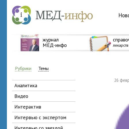
Нов
журнал
справо
МЕД-инфо
лекарств
Рубрики
Темы
26 фев
аналитика
видео
интерактив
интервью с экспертом
интервью со звездой