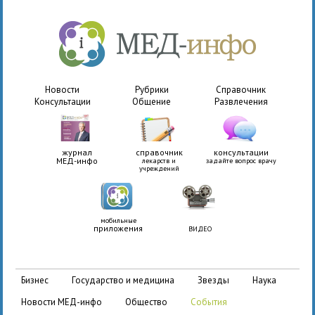
Новости
Рубрики
Справочник
Консультации
Общение
Развлечения
журнал
справочник
консультации
МЕД-инфо
лекарств и
задайте вопрос врачу
учреждений
мобильные
приложения
ВИДЕО
бизнес
государство и медицина
звезды
наука
новости МЕД-инфо
общество
события