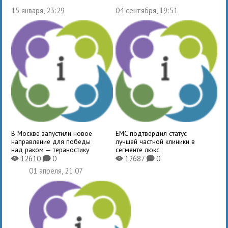
15 января, 23:29
04 сентября, 19:51
В Москве запустили новое
EMC подтвердил статус
направление для победы
лучшей частной клиники в
над раком — тераностику
сегменте люкс
12610
0
12687
0
X
K
X
K
01 апреля, 21:07