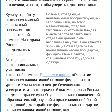
его лечили, и на то, чтобы умереть с достоинством».
Больные, страдающие
Курирует работу
неизлечимыми прогрессирующими
отделения главный
заболеваниями, зачастую
внештатный
маломобильны, страдают
специалист по
тягостными симптомами. Каждая
минута работы паллиативных
паллиативной
отделений должна быть
помощи Минздрава
направлена на улучшение качества
России,
жизни пациента и здесь очень
председатель
важны гигиенические процедуры,
функциональные палаты,
правления
специальные кровати, удобная
Ассоциации
одежда.
профессиональных
участников
хосписной помощи
Диана Невзорова
. «Открытие
отделения паллиативной помощи федерального
уровня в Клиническом центре Сеченовского
университета – это серьезный шаг Минздрава России
и администрации вуза. Отделение станет клинической,
образовательной, научной и организационной базой,
площадкой для выработки федеральных стандартов
оказания паллиативной помощи, включая