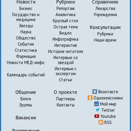
Новости
Рубрики
Справочник
Бизнес
Репортаж
Лекарства
Государство и
Аналитика
Учреждения
медицина
Круглый стол
Звезды
Консультации
Острая тема
Наука
Видео
Рубрики
Общество
Инфографика
Наши врачи
События
Интерактив
Статистика
История читателя
Фармация
Интервью со
Новости МЕД-инфо
звездой
Интервью с
экспертом
Календарь событий
Статьи
Общение
О проекте
Вконтакте
Одноклассники
Блоги
Партнеры
Мой мир
Группы
Контакты
Twitter
Youtube
Вакансии
RSS
Развлечение