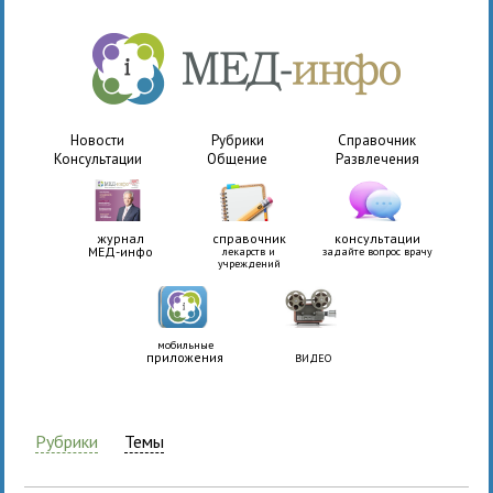
Новости
Рубрики
Справочник
Консультации
Общение
Развлечения
журнал
справочник
консультации
МЕД-инфо
лекарств и
задайте вопрос врачу
учреждений
мобильные
приложения
ВИДЕО
Рубрики
Темы