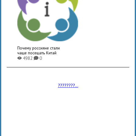
Почему россияне стали
чаще посещать Китай
4982
0
X
K
????????...