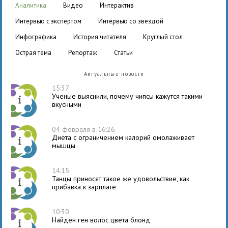
аналитика
видео
интерактив
интервью с экспертом
интервью со звездой
инфографика
история читателя
круглый стол
острая тема
репортаж
статьи
Актуальные новости
15:37
Ученые выяснили, почему чипсы кажутся такими
вкусными
04 февраля в 16:26
Диета с ограничением калорий омолаживает
мышцы
14:15
Танцы приносят такое же удовольствие, как
прибавка к зарплате
10:30
Найден ген волос цвета блонд