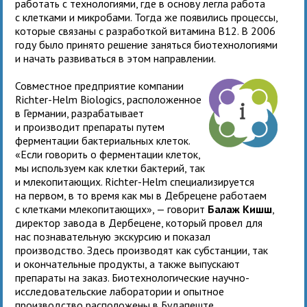
работать с технологиями, где в основу легла работа
с клетками и микробами. Тогда же появились процессы,
которые связаны с разработкой витамина В12. В 2006
году было принято решение заняться биотехнологиями
и начать развиваться в этом направлении.
Совместное предприятие компании
Richter-Helm Biologics, расположенное
в Германии, разрабатывает
и производит препараты путем
ферментации бактериальных клеток.
«Если говорить о ферментации клеток,
мы используем как клетки бактерий, так
и млекопитающих. Richter-Helm специализируется
на первом, в то время как мы в Дебрецене работаем
с клетками млекопитающих», — говорит
Балаж Кишш
,
директор завода в Дербецене, который провел для
нас познавательную экскурсию и показал
производство. Здесь производят как субстанции, так
и окончательные продукты, а также выпускают
препараты на заказ. Биотехнологические научно-
исследовательские лаборатории и опытное
производство расположены в Будапеште.