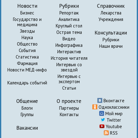
Новости
Рубрики
Справочник
Бизнес
Репортаж
Лекарства
Государство и
Аналитика
Учреждения
медицина
Круглый стол
Звезды
Консультации
Острая тема
Наука
Видео
Рубрики
Общество
Инфографика
Наши врачи
События
Интерактив
Статистика
История читателя
Фармация
Интервью со
Новости МЕД-инфо
звездой
Интервью с
экспертом
Календарь событий
Статьи
Общение
О проекте
Вконтакте
Одноклассники
Блоги
Партнеры
Мой мир
Группы
Контакты
Twitter
Youtube
Вакансии
RSS