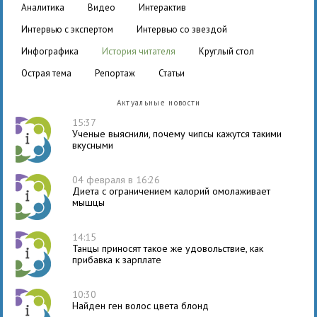
аналитика
видео
интерактив
интервью с экспертом
интервью со звездой
инфографика
история читателя
круглый стол
острая тема
репортаж
статьи
Актуальные новости
15:37
Ученые выяснили, почему чипсы кажутся такими
вкусными
04 февраля в 16:26
Диета с ограничением калорий омолаживает
мышцы
14:15
Танцы приносят такое же удовольствие, как
прибавка к зарплате
10:30
Найден ген волос цвета блонд