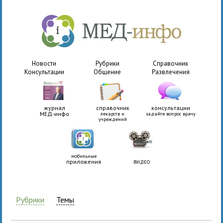
Новости
Рубрики
Справочник
Консультации
Общение
Развлечения
журнал
справочник
консультации
МЕД-инфо
лекарств и
задайте вопрос врачу
учреждений
мобильные
приложения
ВИДЕО
Рубрики
Темы