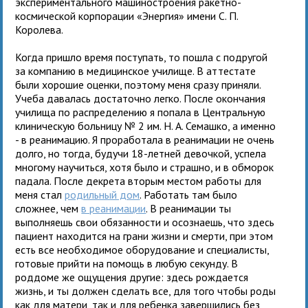
экспериментального машиностроения ракетно-
космической корпорации «Энергия» имени С. П.
Королева.
Когда пришло время поступать, то пошла с подругой
за компанию в медицинское училище. В аттестате
были хорошие оценки, поэтому меня сразу приняли.
Учеба давалась достаточно легко. После окончания
училища по распределению я попала в Центральную
клиническую больницу № 2 им. Н. А. Семашко, а именно
- в реанимацию. Я проработала в реанимации не очень
долго, но тогда, будучи 18-летней девочкой, успела
многому научиться, хотя было и страшно, и в обморок
падала. После декрета вторым местом работы для
меня стал
родильный дом
. Работать там было
сложнее, чем
в реанимации
. В реанимации ты
выполняешь свои обязанности и осознаешь, что здесь
пациент находится на грани жизни и смерти, при этом
есть все необходимое оборудование и специалисты,
готовые прийти на помощь в любую секунду. В
роддоме же ощущения другие: здесь рождается
жизнь, и ты должен сделать все, для того чтобы роды
как для матери, так и для ребенка завершились без