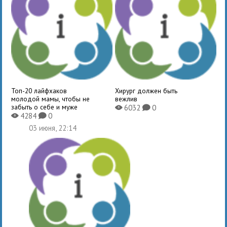
Топ-20 лайфхаков
Хирург должен быть
молодой мамы, чтобы не
вежлив
забыть о себе и муже
6032
0
X
K
4284
0
X
K
03 июня, 22:14