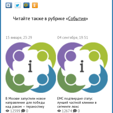
Читайте также в рубрике «
события
»
15 января, 23:29
04 сентября, 19:51
В Москве запустили новое
EMC подтвердил статус
направление для победы
лучшей частной клиники в
над раком — тераностику
сегменте люкс
12599
0
12674
0
X
K
X
K