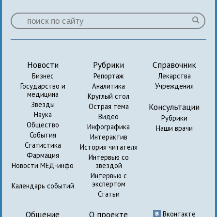
Новости
Рубрики
Справочник
Бизнес
Репортаж
Лекарства
Государство и
Аналитика
Учреждения
медицина
Круглый стол
Звезды
Консультации
Острая тема
Наука
Видео
Рубрики
Общество
Инфографика
Наши врачи
События
Интерактив
Статистика
История читателя
Фармация
Интервью со
Новости МЕД-инфо
звездой
Интервью с
экспертом
Календарь событий
Статьи
Общение
О проекте
Вконтакте