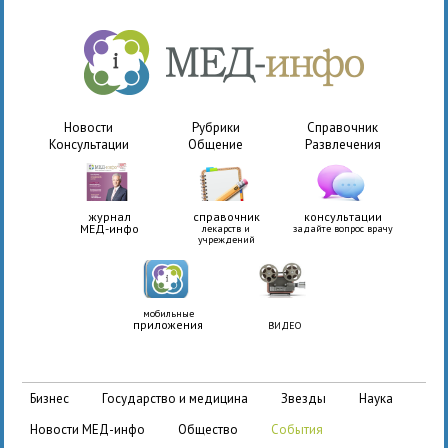
Новости
Рубрики
Справочник
Консультации
Общение
Развлечения
журнал
справочник
консультации
МЕД-инфо
лекарств и
задайте вопрос врачу
учреждений
мобильные
приложения
ВИДЕО
бизнес
государство и медицина
звезды
наука
новости МЕД-инфо
общество
события