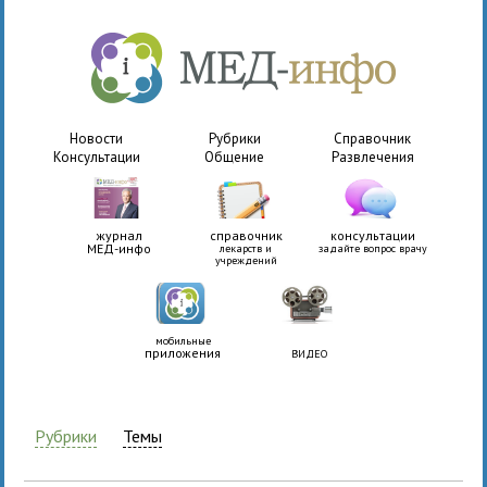
Новости
Рубрики
Справочник
Консультации
Общение
Развлечения
журнал
справочник
консультации
МЕД-инфо
лекарств и
задайте вопрос врачу
учреждений
мобильные
приложения
ВИДЕО
Рубрики
Темы