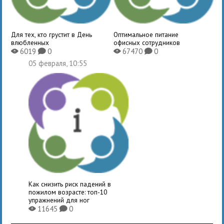
Для тех, кто грустит в День
Оптимальное питание
влюбленных
офисных сотрудников
6019
0
67470
0
X
K
X
K
05 февраля, 10:55
Как снизить риск падений в
пожилом возрасте: топ-10
упражнений для ног
11645
0
X
K