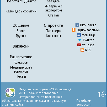
Новости МЕД-инфо
звездой
Интервью с
экспертом
Календарь событий
Статьи
Общение
О проекте
Вконтакте
Одноклассники
Блоги
Партнеры
Мой мир
Группы
Контакты
Twitter
Youtube
Вакансии
RSS
Развлечение
Конкурсы
Медицинский
гороскоп
Тесты
Медицинский портал «МЕД-инфо» ©
16
2011—2026. Использование
материалов сайта возможно с
обязательным указанием ссылки на главную
По общим
страницу сайта.
вопросам: