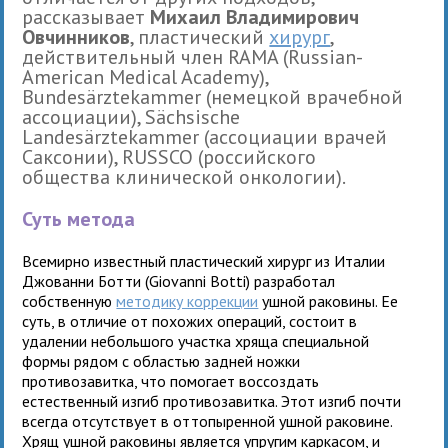
рассказывает
Михаил Владимирович
Овчинников
, пластический
хирург
,
действительный член RAMA (Russian-
American Medical Academy),
Bundesärztekammer (немецкой врачебной
ассоциации), Sächsische
Landesärztekammer (ассоциации врачей
Саксонии), RUSSCO (российского
общества клинической онкологии).
Суть метода
Всемирно известный пластический хирург из Италии
Джованни Ботти (Giovanni Botti) разработал
собственную
методику коррекции
ушной раковины. Ее
суть, в отличие от похожих операций, состоит в
удалении небольшого участка хряща специальной
формы рядом с областью задней ножки
противозавитка, что помогает воссоздать
естественный изгиб противозавитка. Этот изгиб почти
всегда отсутствует в оттопыренной ушной раковине.
Хрящ ушной раковины является упругим каркасом, и