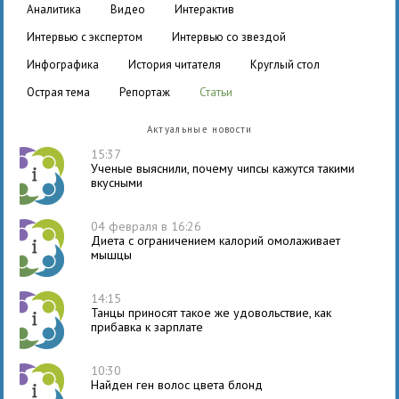
аналитика
видео
интерактив
интервью с экспертом
интервью со звездой
инфографика
история читателя
круглый стол
острая тема
репортаж
статьи
Актуальные новости
15:37
Ученые выяснили, почему чипсы кажутся такими
вкусными
04 февраля в 16:26
Диета с ограничением калорий омолаживает
мышцы
14:15
Танцы приносят такое же удовольствие, как
прибавка к зарплате
10:30
Найден ген волос цвета блонд