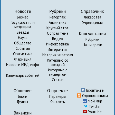
Новости
Рубрики
Справочник
Бизнес
Репортаж
Лекарства
Государство и
Аналитика
Учреждения
медицина
Круглый стол
Звезды
Консультации
Острая тема
Наука
Видео
Рубрики
Общество
Инфографика
Наши врачи
События
Интерактив
Статистика
История читателя
Фармация
Интервью со
Новости МЕД-инфо
звездой
Интервью с
экспертом
Календарь событий
Статьи
Общение
О проекте
Вконтакте
Одноклассники
Блоги
Партнеры
Мой мир
Группы
Контакты
Twitter
Youtube
Вакансии