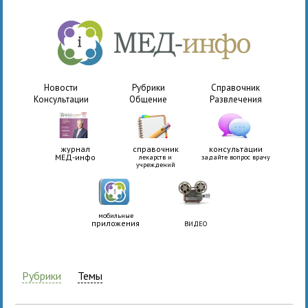
Новости
Рубрики
Справочник
Консультации
Общение
Развлечения
журнал
справочник
консультации
МЕД-инфо
лекарств и
задайте вопрос врачу
учреждений
мобильные
приложения
ВИДЕО
Рубрики
Темы