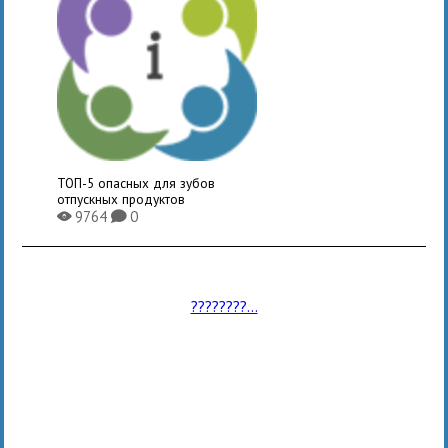
ТОП-5 опасных для зубов
отпускных продуктов
9764
0
X
K
????????...