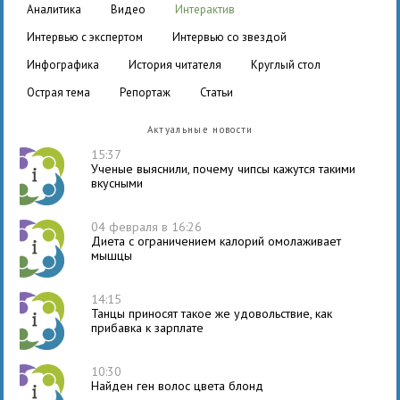
аналитика
видео
интерактив
интервью с экспертом
интервью со звездой
инфографика
история читателя
круглый стол
острая тема
репортаж
статьи
Актуальные новости
15:37
Ученые выяснили, почему чипсы кажутся такими
вкусными
04 февраля в 16:26
Диета с ограничением калорий омолаживает
мышцы
14:15
Танцы приносят такое же удовольствие, как
прибавка к зарплате
10:30
Найден ген волос цвета блонд