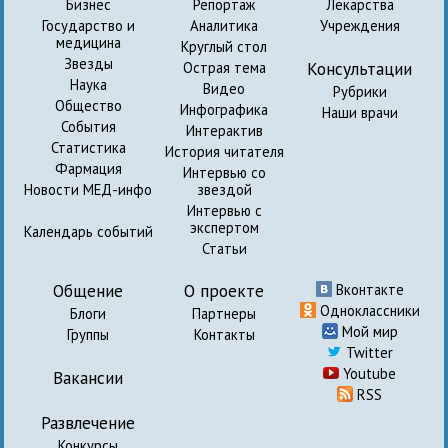
Бизнес
Репортаж
Лекарства
Государство и
Аналитика
Учреждения
медицина
Круглый стол
Звезды
Консультации
Острая тема
Наука
Видео
Рубрики
Общество
Инфографика
Наши врачи
События
Интерактив
Статистика
История читателя
Фармация
Интервью со
Новости МЕД-инфо
звездой
Интервью с
экспертом
Календарь событий
Статьи
Общение
О проекте
Вконтакте
Одноклассники
Блоги
Партнеры
Мой мир
Группы
Контакты
Twitter
Youtube
Вакансии
RSS
Развлечение
Конкурсы