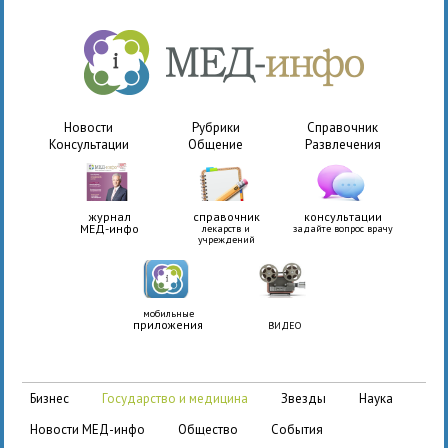
Новости
Рубрики
Справочник
Консультации
Общение
Развлечения
журнал
справочник
консультации
МЕД-инфо
лекарств и
задайте вопрос врачу
учреждений
мобильные
приложения
ВИДЕО
бизнес
государство и медицина
звезды
наука
новости МЕД-инфо
общество
события