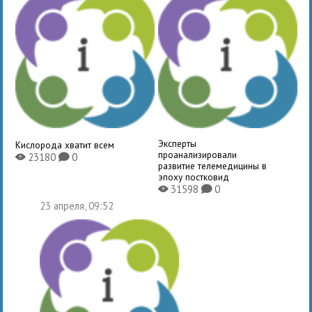
Эксперты
Кислорода хватит всем
проанализировали
23180
0
X
K
развитие телемедицины в
эпоху постковид
31598
0
X
K
23 апреля, 09:52