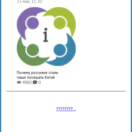
23 мая, 11:20
Почему россияне стали
чаще посещать Китай
4980
0
X
K
????????...