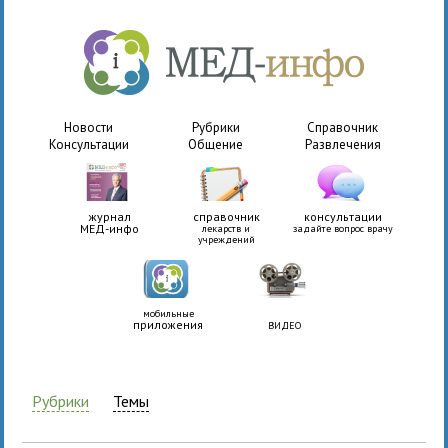
Новости
Рубрики
Справочник
Консультации
Общение
Развлечения
журнал
справочник
консультации
МЕД-инфо
лекарств и
задайте вопрос врачу
учреждений
мобильные
приложения
ВИДЕО
Рубрики
Темы