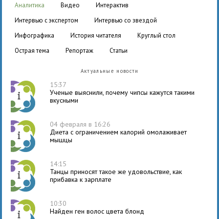
аналитика
видео
интерактив
интервью с экспертом
интервью со звездой
инфографика
история читателя
круглый стол
острая тема
репортаж
статьи
Актуальные новости
15:37
Ученые выяснили, почему чипсы кажутся такими
вкусными
04 февраля в 16:26
Диета с ограничением калорий омолаживает
мышцы
14:15
Танцы приносят такое же удовольствие, как
прибавка к зарплате
10:30
Найден ген волос цвета блонд