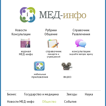
Новости
Рубрики
Справочник
Консультации
Общение
Развлечения
журнал
справочник
консультации
МЕД-инфо
лекарств и
задайте вопрос врачу
учреждений
мобильные
приложения
ВИДЕО
бизнес
государство и медицина
звезды
наука
новости МЕД-инфо
общество
события