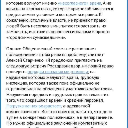
которые волнуют именно
«несогласного» врача
. А не
кивать на «согласных», которые приспосабливаются к
предлагаемым условиям и которым все равно. К
сожалению, столичные власти, не признают право
людей быть несогласными, пытаются заставить их
замолчать, выставить непрофессионалами и просто
«городскими сумасшедшими».
Однако Общественный совет не располагает
полномочиями, чтобы решить проблему, считает
Алексей Старченко. «Я предложил пригласить на
следующую встречу Росздравнадзор, имеющий право
проверять
порядки оказания медпомощи
, на
нарушения которых жалуются врачи. Трудовую
инспекцию, которая также пока официально не
отреагировала на обращения участников забастовки.
Нарушения порядков и трудовых прав вытекают из
того, что сокращают врачей и средний персонал.
Нагрузка на них возрастает
, а адекватной
компенсации нет. Все это понятно, как и то, что дело
тут не в конкретных поликлиниках, а в департаменте.
Но нужно официальное заключение компетентных