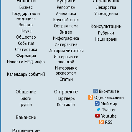
Новости
Рубрики
Справочник
Бизнес
Репортаж
Лекарства
Государство и
Аналитика
Учреждения
медицина
Круглый стол
Звезды
Консультации
Острая тема
Наука
Видео
Рубрики
Общество
Инфографика
Наши врачи
События
Интерактив
Статистика
История читателя
Фармация
Интервью со
Новости МЕД-инфо
звездой
Интервью с
экспертом
Календарь событий
Статьи
Общение
О проекте
Вконтакте
Одноклассники
Блоги
Партнеры
Мой мир
Группы
Контакты
Twitter
Youtube
Вакансии
RSS
Развлечение