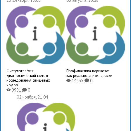
23 декабря, 18:06
06 августа, 10:28
Фистулография:
Профилактика варикоза:
диагностический метод
как реально снизить риски
исследования свищевых
14435
0
X
K
ходов
9991
0
X
K
02 ноября, 21:04