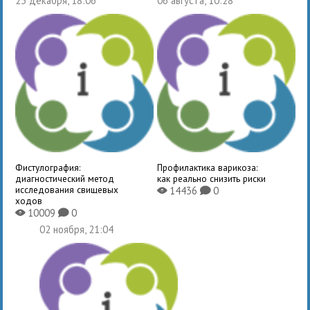
23 декабря, 18:06
06 августа, 10:28
Фистулография:
Профилактика варикоза:
диагностический метод
как реально снизить риски
исследования свищевых
14436
0
X
K
ходов
10009
0
X
K
02 ноября, 21:04