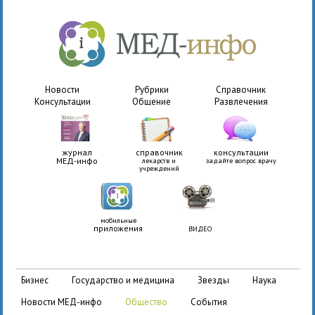
Новости
Рубрики
Справочник
Консультации
Общение
Развлечения
журнал
справочник
консультации
МЕД-инфо
лекарств и
задайте вопрос врачу
учреждений
мобильные
приложения
ВИДЕО
бизнес
государство и медицина
звезды
наука
новости МЕД-инфо
общество
события