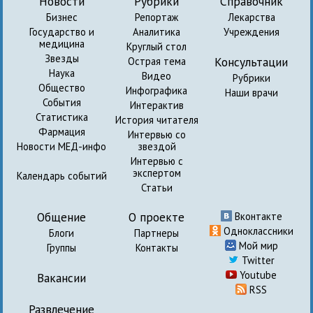
Новости
Рубрики
Справочник
Бизнес
Репортаж
Лекарства
Государство и
Аналитика
Учреждения
медицина
Круглый стол
Звезды
Консультации
Острая тема
Наука
Видео
Рубрики
Общество
Инфографика
Наши врачи
События
Интерактив
Статистика
История читателя
Фармация
Интервью со
Новости МЕД-инфо
звездой
Интервью с
экспертом
Календарь событий
Статьи
Общение
О проекте
Вконтакте
Одноклассники
Блоги
Партнеры
Мой мир
Группы
Контакты
Twitter
Youtube
Вакансии
RSS
Развлечение