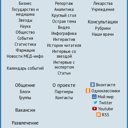
Бизнес
Репортаж
Лекарства
Государство и
Аналитика
Учреждения
медицина
Круглый стол
Звезды
Консультации
Острая тема
Наука
Видео
Рубрики
Общество
Инфографика
Наши врачи
События
Интерактив
Статистика
История читателя
Фармация
Интервью со
Новости МЕД-инфо
звездой
Интервью с
экспертом
Календарь событий
Статьи
Общение
О проекте
Вконтакте
Одноклассники
Блоги
Партнеры
Мой мир
Группы
Контакты
Twitter
Youtube
Вакансии
RSS
Развлечение