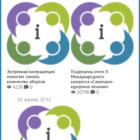
Экстренная контрацепция
Подведены итоги X
помогает снизить
Международного
количество абортов
конгресса «Санаторно-
курортное лечение»
4229
0
X
K
10798
0
X
K
01 апреля, 20:52