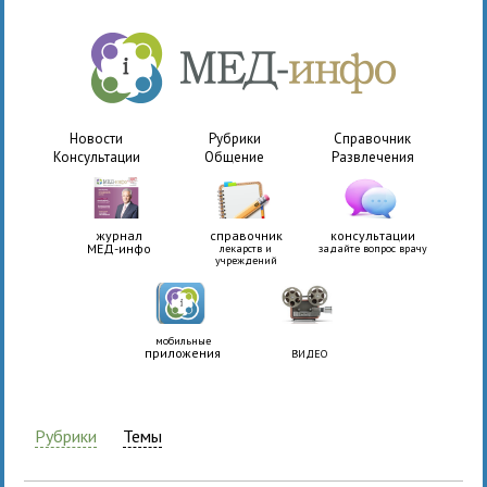
Новости
Рубрики
Справочник
Консультации
Общение
Развлечения
журнал
справочник
консультации
МЕД-инфо
лекарств и
задайте вопрос врачу
учреждений
мобильные
приложения
ВИДЕО
Рубрики
Темы