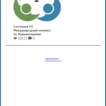
Состоялся VII
Международный конгресс
по бальнеотерапии
10322
0
X
K
????????...