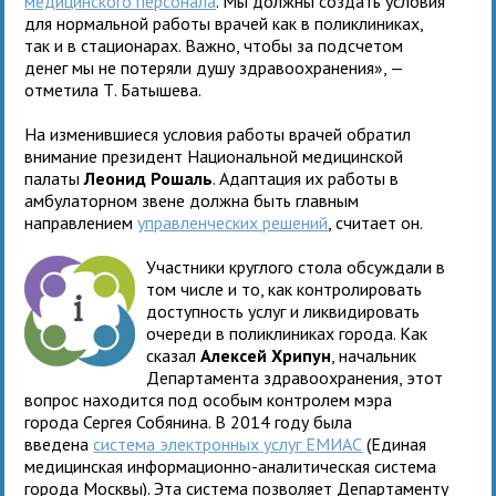
медицинского персонала
. Мы должны создать условия
для нормальной работы врачей как в поликлиниках,
так и в стационарах. Важно, чтобы за подсчетом
денег мы не потеряли душу здравоохранения», —
отметила Т. Батышева.
На изменившиеся условия работы врачей обратил
внимание президент Национальной медицинской
палаты
Леонид Рошаль
. Адаптация их работы в
амбулаторном звене должна быть главным
направлением
управленческих решений
, считает он.
Участники круглого стола обсуждали в
том числе и то, как контролировать
доступность услуг и ликвидировать
очереди в поликлиниках города. Как
сказал
Алексей Хрипун
, начальник
Департамента здравоохранения, этот
вопрос находится под особым контролем мэра
города Сергея Собянина. В 2014 году была
введена
система электронных услуг ЕМИАС
(Единая
медицинская информационно-аналитическая система
города Москвы). Эта система позволяет Департаменту