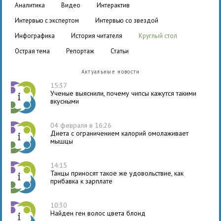
аналитика
видео
интерактив
интервью с экспертом
интервью со звездой
инфографика
история читателя
круглый стол
острая тема
репортаж
статьи
Актуальные новости
15:37
Ученые выяснили, почему чипсы кажутся такими
вкусными
04 февраля в 16:26
Диета с ограничением калорий омолаживает
мышцы
14:15
Танцы приносят такое же удовольствие, как
прибавка к зарплате
10:30
Найден ген волос цвета блонд