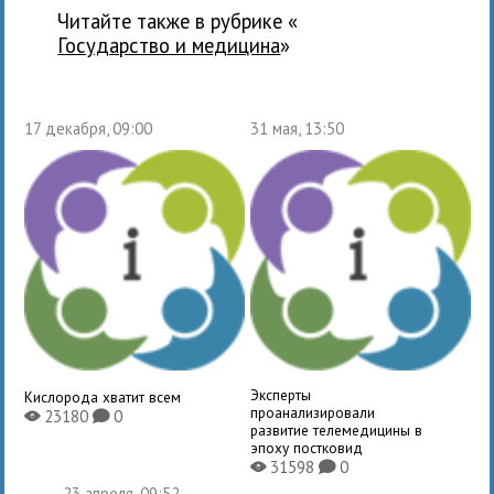
Читайте также в рубрике «
государство и медицина
»
17 декабря, 09:00
31 мая, 13:50
Эксперты
Кислорода хватит всем
проанализировали
23180
0
X
K
развитие телемедицины в
эпоху постковид
31598
0
X
K
23 апреля, 09:52