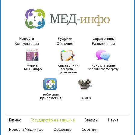
Новости
Рубрики
Справочник
Консультации
Общение
Развлечения
журнал
справочник
консультации
МЕД-инфо
лекарств и
задайте вопрос врачу
учреждений
мобильные
приложения
ВИДЕО
бизнес
государство и медицина
звезды
наука
новости МЕД-инфо
общество
события