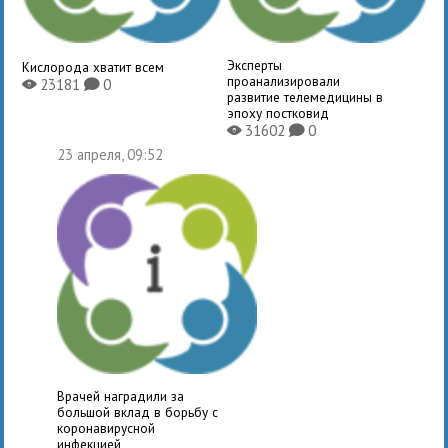
Эксперты
Кислорода хватит всем
проанализировали
23181
0
X
K
развитие телемедицины в
эпоху постковид
31602
0
X
K
23 апреля, 09:52
Врачей наградили за
большой вклад в борьбу с
коронавирусной
инфекцией