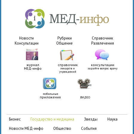
Новости
Рубрики
Справочник
Консультации
Общение
Развлечения
журнал
справочник
консультации
МЕД-инфо
лекарств и
задайте вопрос врачу
учреждений
мобильные
приложения
ВИДЕО
бизнес
государство и медицина
звезды
наука
новости МЕД-инфо
общество
события