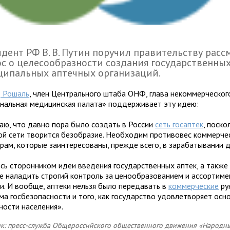
дент РФ В. В. Путин поручил правительству расс
с о целесообразности создания государственных
ципальных аптечных организаций.
 Рошаль
, член Центрального штаба ОНФ, глава некоммерческог
нальная медицинская палата» поддерживает эту идею:
таю, что давно пора было создать в России
сеть госаптек
, поско
ой сети творится безобразие. Необходим противовес коммерче
рам, которые заинтересованы, прежде всего, в зарабатывании д
юсь сторонником идеи введения государственных аптек, а также
е наладить строгий контроль за ценообразованием и ассортиме
ии. И вообще, аптеки нельзя было передавать в
коммерческие
ру
ма госбезопасности и того, как государство удовлетворяет осн
ности населения».
к: пресс-служба Общероссийского общественного движения «Народн