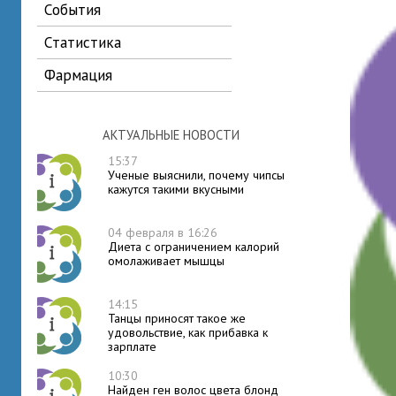
события
статистика
фармация
АКТУАЛЬНЫЕ НОВОСТИ
15:37
Ученые выяснили, почему чипсы
кажутся такими вкусными
04 февраля в 16:26
Диета с ограничением калорий
омолаживает мышцы
14:15
Танцы приносят такое же
удовольствие, как прибавка к
зарплате
10:30
Найден ген волос цвета блонд