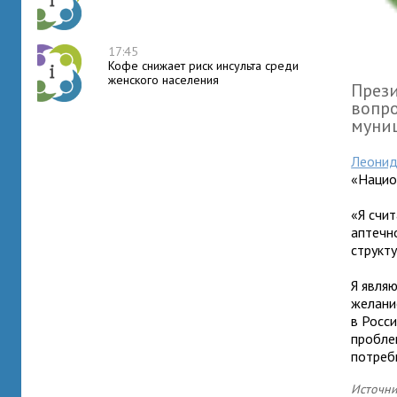
17:45
Кофе снижает риск инсульта среди
женского населения
Прези
вопро
муни
Леонид
«Нацио
«Я счи
аптечн
структу
Я явля
желани
в Росс
пробле
потреб
Источни