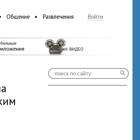
Общение
Развлечения
Войти
бильные
риложения
ВИДЕО
на
ким
0