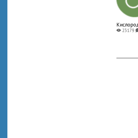
Кислоро
23179
X