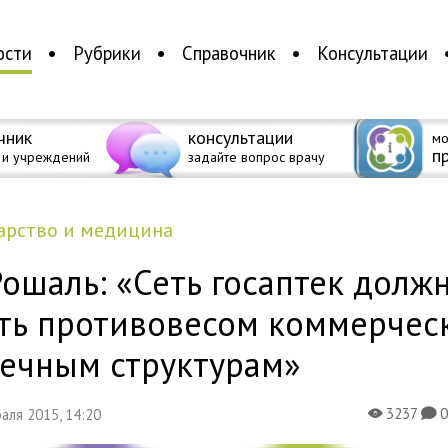
ости
Рубрики
Справочник
Консультации
чник
консультации
мо
п
 и учреждений
задайте вопрос врачу
дарство и медицина
Рошаль: «Сеть госаптек долж
ать противовесом коммерчес
течным структурам»
3237
раля 2015, 14:20
X
K