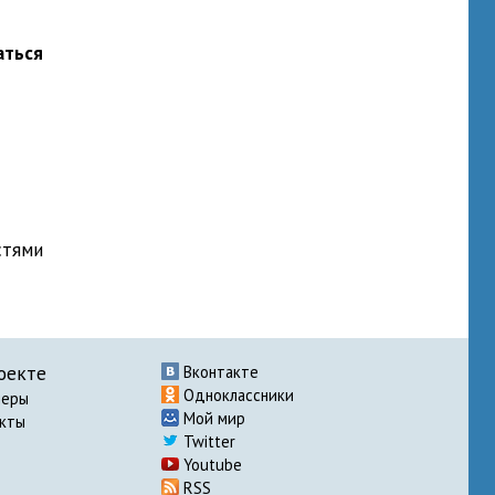
аться
стями
оекте
Вконтакте
Одноклассники
неры
Мой мир
акты
Twitter
Youtube
RSS