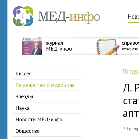
Нов
журнал
справо
МЕД-инфо
лекарств
госу
бизнес
Л. 
государство и медицина
звезды
ст
наука
ап
новости МЕД-инфо
24 фев
общество