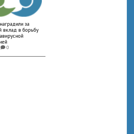
наградили за
й вклад в борьбу
навирусной
ией
8
0
K