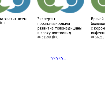
да хватит всем
Эксперты
Врачей 
проанализировали
большо
0
K
развитие телемедицины
с коро
в эпоху постковид
инфекц
31598
0
5621
X
K
X
????????...