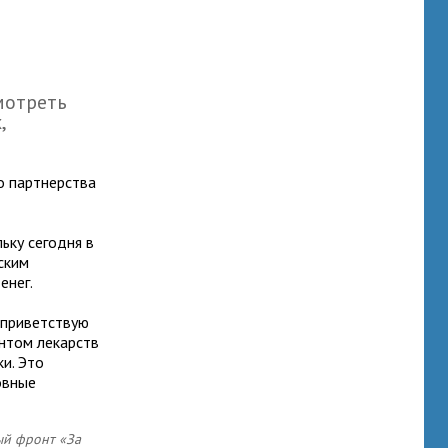
мотреть
,
о партнерства
льку сегодня в
ским
енег.
 приветствую
нтом лекарств
ки. Это
овные
ый фронт «За