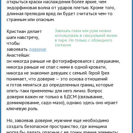
открыться краски наслаждения более яркие, чем
эндорфиновая волна от ударов плетью. Кроме того,
длинная прелюдия вряд ли будет считаться чем-то
странным или опасным.
Завязать глаза или руки можно
Кристиан делает
использовать в сексуальной жизни
шаги навстречу,
в паре. Но только с обоюдного
чтобы
согласия.
завоевать
доверие
Анастейши:
он никогда раньше не фотографировался с девушками,
никогда раньше не спал с ними в одной кровати,
никогда не знакомил девушек с семьей. Герой Грея
понимает, что доверие — это основа отношений
и готов меняться до определенных границ, которые
опять-таки приемлемы для него лично. Вопрос
доверия важен не только в БДСМ (связывание,
доминирование, садо-мазо), однако здесь
оно играет
ключевую роль.
Но, завоевав доверие, мужчине еще необходимо
создать безопасное пространство, где женщина
могла бы делать опасные с ее точки зрения элементы.