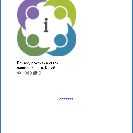
Почему россияне стали
чаще посещать Китай
4980
0
X
K
????????...