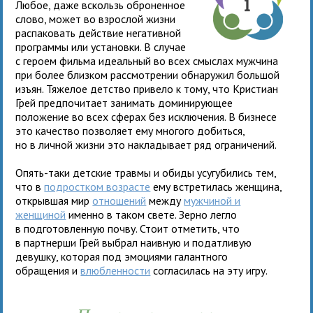
Любое, даже вскользь оброненное
слово, может во взрослой жизни
распаковать действие негативной
программы или установки. В случае
с героем фильма идеальный во всех смыслах мужчина
при более близком рассмотрении обнаружил большой
изъян. Тяжелое детство привело к тому, что Кристиан
Грей предпочитает занимать доминирующее
положение во всех сферах без исключения. В бизнесе
это качество позволяет ему многого добиться,
но в личной жизни это накладывает ряд ограничений.
Опять-таки детские травмы и обиды усугубились тем,
что в
подростком возрасте
ему встретилась женщина,
открывшая мир
отношений
между
мужчиной и
женщиной
именно в таком свете. Зерно легло
в подготовленную почву. Стоит отметить, что
в партнерши Грей выбрал наивную и податливую
девушку, которая под эмоциями галантного
обращения и
влюбленности
согласилась на эту игру.