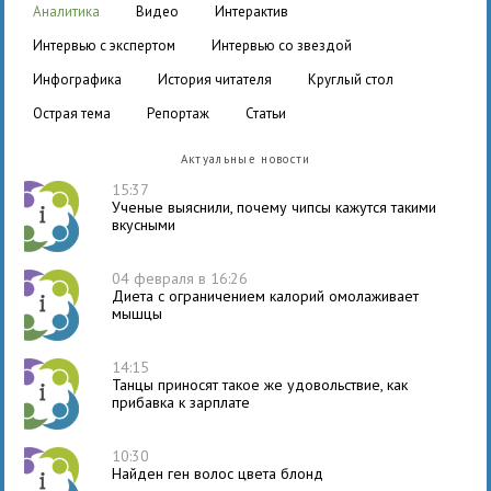
аналитика
видео
интерактив
интервью с экспертом
интервью со звездой
инфографика
история читателя
круглый стол
острая тема
репортаж
статьи
Актуальные новости
15:37
Ученые выяснили, почему чипсы кажутся такими
вкусными
04 февраля в 16:26
Диета с ограничением калорий омолаживает
мышцы
14:15
Танцы приносят такое же удовольствие, как
прибавка к зарплате
10:30
Найден ген волос цвета блонд