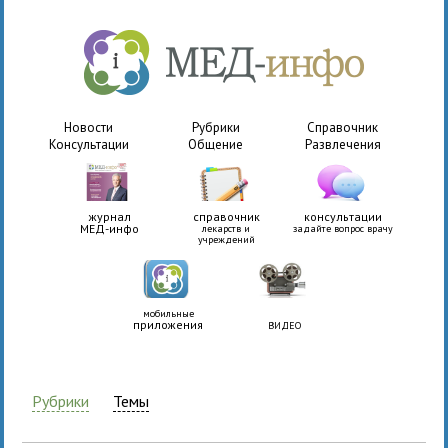
Новости
Рубрики
Справочник
Консультации
Общение
Развлечения
журнал
справочник
консультации
МЕД-инфо
лекарств и
задайте вопрос врачу
учреждений
мобильные
приложения
ВИДЕО
Рубрики
Темы