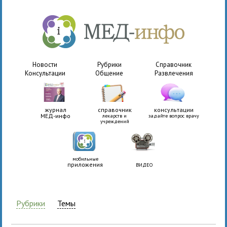
Новости
Рубрики
Справочник
Консультации
Общение
Развлечения
журнал
справочник
консультации
МЕД-инфо
лекарств и
задайте вопрос врачу
учреждений
мобильные
приложения
ВИДЕО
Рубрики
Темы