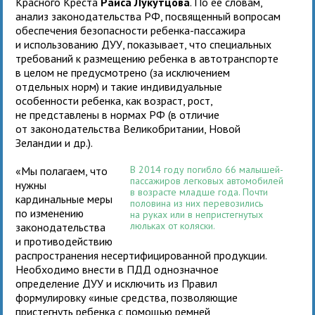
Красного Креста
Раиса Лукутцова
. По ее словам,
анализ законодательства РФ, посвященный вопросам
обеспечения безопасности ребенка-пассажира
и использованию ДУУ, показывает, что специальных
требований к размещению ребенка в автотранспорте
в целом не предусмотрено (за исключением
отдельных норм) и такие индивидуальные
особенности ребенка, как возраст, рост,
не представлены в нормах РФ (в отличие
от законодательства Великобритании, Новой
Зеландии и др.).
В 2014 году погибло 66 малышей-
«Мы полагаем, что
пассажиров легковых автомобилей
нужны
в возрасте младше года. Почти
кардинальные меры
половина из них перевозились
по изменению
на руках или в непристегнутых
люльках от коляски.
законодательства
и противодействию
распространения несертифицированной продукции.
Необходимо внести в ПДД однозначное
определение ДУУ и исключить из Правил
формулировку «иные средства, позволяющие
пристегнуть ребенка с помощью ремней