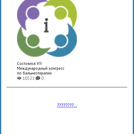
Состоялся VII
Международный конгресс
по бальнеотерапии
10321
0
X
K
????????...