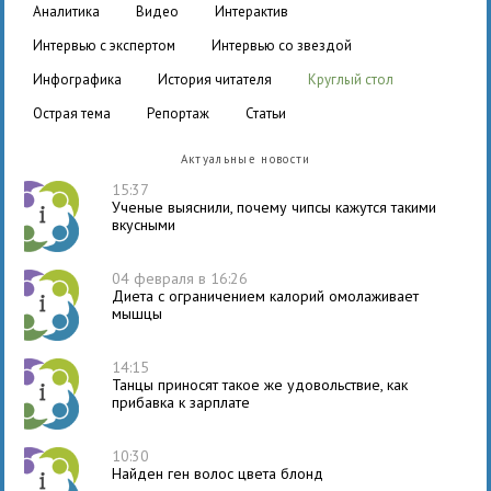
аналитика
видео
интерактив
интервью с экспертом
интервью со звездой
инфографика
история читателя
круглый стол
острая тема
репортаж
статьи
Актуальные новости
15:37
Ученые выяснили, почему чипсы кажутся такими
вкусными
04 февраля в 16:26
Диета с ограничением калорий омолаживает
мышцы
14:15
Танцы приносят такое же удовольствие, как
прибавка к зарплате
10:30
Найден ген волос цвета блонд