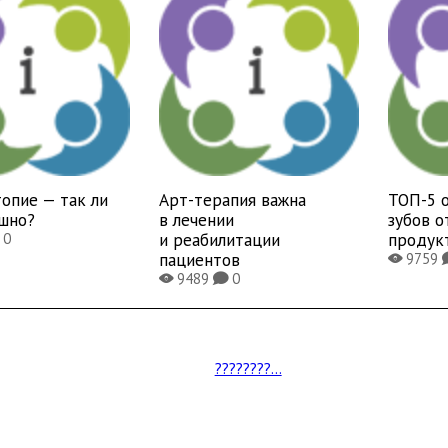
опие — так ли
Арт-терапия важна
ТОП-5 
ашно?
в лечении
зубов 
и реабилитации
продук
0
пациентов
9759
X
9489
0
X
K
????????...