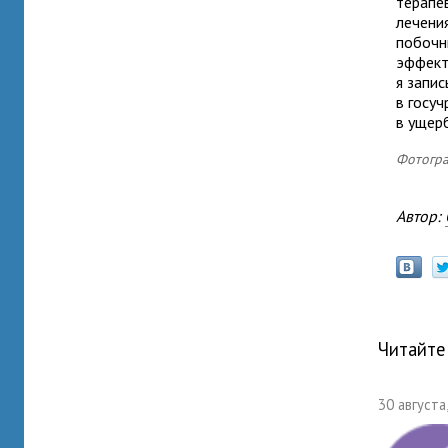
терапе
лечения
побочн
эффект
я запи
в госу
в ущер
Фотогра
Автор:
Читайте
30 августа