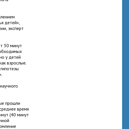
елением
я детей»,
ии, эксперт
от 30 минут
необходимых
но у детей
как взрослые.
 гипотезы
».
науч­ного
рые прошли
 среднее время
инут (40 минут
ичной
ормление