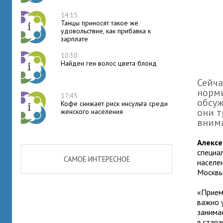
14:15
Танцы приносят такое же
удовольствие, как прибавка к
зарплате
10:30
Найден ген волос цвета блонд
Сейча
нормы
17:45
обсуж
Кофе снижает риск инсульта среди
они т
женского населения
вним
Алексе
специа
САМОЕ ИНТЕРЕСНОЕ
населе
Москвы
«Прием
важно 
занима
я стар