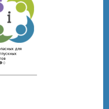
опасных для
отпускных
тов
0
K