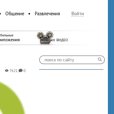
Общение
Развлечения
Войти
бильные
риложения
ВИДЕО
7621
0
X
K