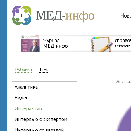
Нов
журнал
справо
МЕД-инфо
лекарств
Рубрики
Темы
26 янв
аналитика
видео
интерактив
интервью с экспертом
интервью со звездой