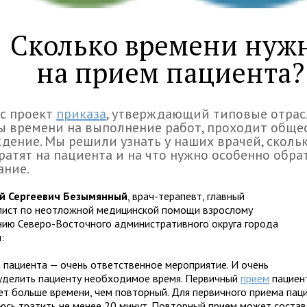
Сколько времени нуж
на прием пациента?
с проект
приказа
, утверждающий типовые отра
 времени на выполнение работ, проходит обще
дение. Мы решили узнать у наших врачей, сколь
ратят на пациента и на что нужно особенно обра
ание.
й Сергеевич Безымянный
, врач-терапевт, главный
лист по неотложной медицинской помощи взрослому
нию Северо-Восточного административного округа города
:
 пациента — очень ответственное мероприятие. И очень
уделить пациенту необходимое время. Первичный
прием
пациен
ет больше времени, чем повторный. Для первичного приема пац
аюсь тратить не менее 20 минут. Повторный прием может состав