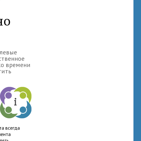
но
слевые
ственное
ко времени
тить
та всегда
иента
лять