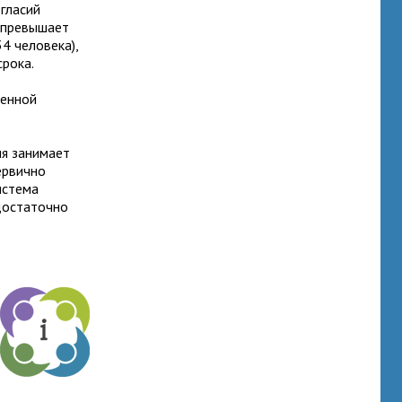
огласий
о превышает
4 человека),
рока.
венной
ня занимает
ервично
истема
 достаточно