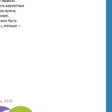
е нюансы
рить вероятные
ии врача,
нике,
лжно быть
ра
, меньше —
а, 10:43