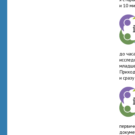
и 10 ми
до час
исслед
младшег
Приход
и сраз
первич
докуме