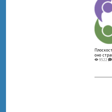
Плоскост
оно стр
9522
X
K