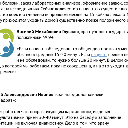
и болезни, заказ лабораторных анализов, оформление заявок, с
та на исследования). Сейчас количество пациентов существенн
ство коек в отделении (в прошлом месяце на 15 койках лежало 3
у приходится уходить домой существенно позже положенного с
Василий Михайлович Глушков
, врач-уролог государст
поликлиники № 94:
«Если пациент обследован, то общая диагностика у ме
обычно в среднем 15-20 минут. Если
пациент
пришел п
и не обследован, то нужно больше 20 минут. В целом с
 в которой мы работаем, пока не совершенна, и на это уходит
времени».
й Александрович Иванов
, врач-кардиолог клиники
адрат»:
 я работал частнопрактикующим кардиологом, выделял
сультативный прием 30-40 минут. Это на беседу и заполнение
тации, не включая диагностику. Дело в том, что врачу