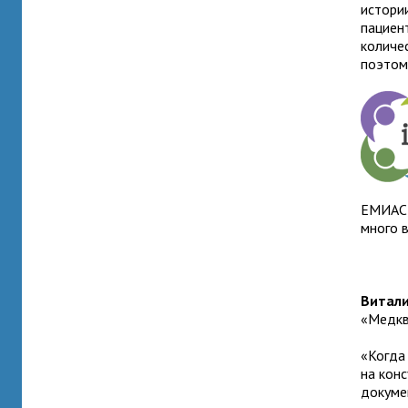
истори
пациен
количе
поэтом
ЕМИАС,
много 
Витали
«Медкв
«Когда
на кон
докумен