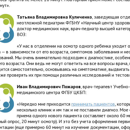
нут».
Татьяна Владимировна Куличенко
, заведующая отд
неотложной педиатрии ФГБНУ «Научный центр здоровь
доктор медицинских наук, врач-педиатр высшей категор
ВОЗ:
«У нас в отделении на осмотр одного ребенка уходит 
а — в зависимости от его возраста, симптомов заболевания и 
ований. Мы очень внимательно подходим к диагностике, особен
о возраста. Они ведь не могут ответить на все вопросы врача, 
ится самостоятельно, основываясь на симптоматике, выдвигать
у же проверять их при помощи различных исследований и тестов
Иван Владимирович Пожаров
, врач-тера­певт Учебно-
меди­цин­ского цен­тра ФГБУ ЦКБП:
«Нередко мне приходится
принимать пациентов
, кото
несколько клиник и им так и не поставили диагноз. Мое
приема одного нового пациента составляет около 60 м
ный опрос, 20 минут осмотр). И это без учета оформления перв
нтации (еще примерно 60 минут на изучение документации, оф