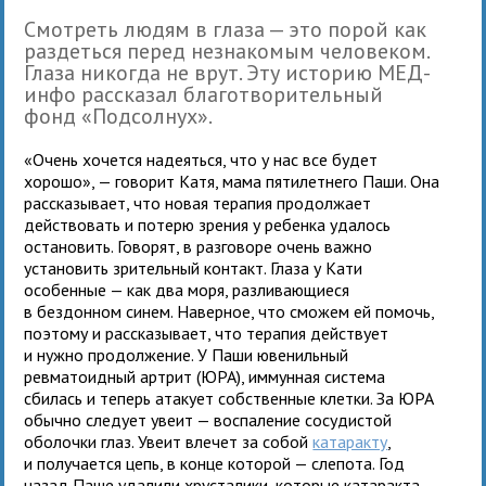
Смотреть людям в глаза — это порой как
раздеться перед незнакомым человеком.
Глаза никогда не врут. Эту историю МЕД-
инфо рассказал благотворительный
фонд «Подсолнух».
«Очень хочется надеяться, что у нас все будет
хорошо», — говорит Катя, мама пятилетнего Паши. Она
рассказывает, что новая терапия продолжает
действовать и потерю зрения у ребенка удалось
остановить. Говорят, в разговоре очень важно
установить зрительный контакт. Глаза у Кати
особенные — как два моря, разливающиеся
в бездонном синем. Наверное, что сможем ей помочь,
поэтому и рассказывает, что терапия действует
и нужно продолжение. У Паши ювенильный
ревматоидный артрит (ЮРА), иммунная система
сбилась и теперь атакует собственные клетки. За ЮРА
обычно следует увеит — воспаление сосудистой
оболочки глаз. Увеит влечет за собой
катаракту
,
и получается цепь, в конце которой — слепота. Год
назад Паше удалили хрусталики, которые катаракта