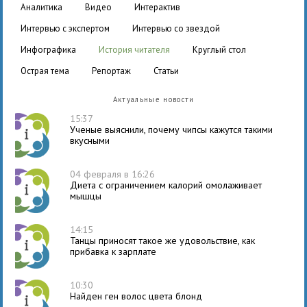
аналитика
видео
интерактив
интервью с экспертом
интервью со звездой
инфографика
история читателя
круглый стол
острая тема
репортаж
статьи
Актуальные новости
15:37
Ученые выяснили, почему чипсы кажутся такими
вкусными
04 февраля в 16:26
Диета с ограничением калорий омолаживает
мышцы
14:15
Танцы приносят такое же удовольствие, как
прибавка к зарплате
10:30
Найден ген волос цвета блонд