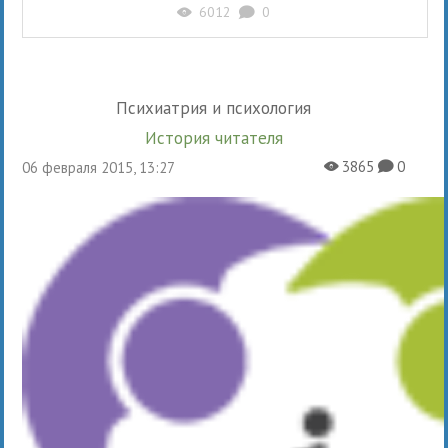
6012
0
X
K
Психиатрия и психология
История читателя
3865
0
06 февраля 2015, 13:27
X
K