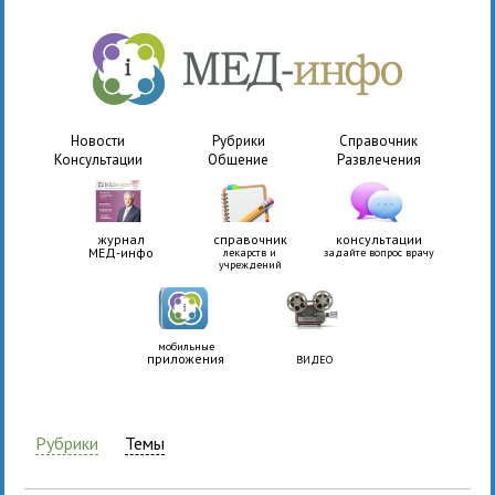
Новости
Рубрики
Справочник
Консультации
Общение
Развлечения
журнал
справочник
консультации
МЕД-инфо
лекарств и
задайте вопрос врачу
учреждений
мобильные
приложения
ВИДЕО
Рубрики
Темы