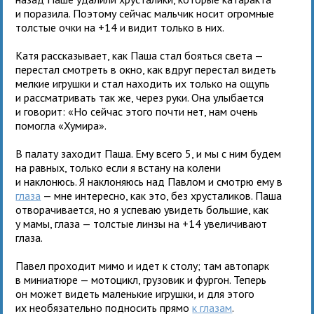
и поразила. Поэтому сейчас мальчик носит огромные
толстые очки на +14 и видит только в них.
Катя рассказывает, как Паша стал бояться света —
перестал смотреть в окно, как вдруг перестал видеть
мелкие игрушки и стал находить их только на ощупь
и рассматривать так же, через руки. Она улыбается
и говорит: «Но сейчас этого почти нет, нам очень
помогла «Хумира».
В палату заходит Паша. Ему всего 5, и мы с ним будем
на равных, только если я встану на колени
и наклонюсь. Я наклоняюсь над Павлом и смотрю ему в
глаза
— мне интересно, как это, без хрусталиков. Паша
отворачивается, но я успеваю увидеть большие, как
у мамы, глаза — толстые линзы на +14 увеличивают
глаза.
Павел проходит мимо и идет к столу; там автопарк
в миниатюре — мотоцикл, грузовик и фургон. Теперь
он может видеть маленькие игрушки, и для этого
их необязательно подносить прямо
к глазам
.