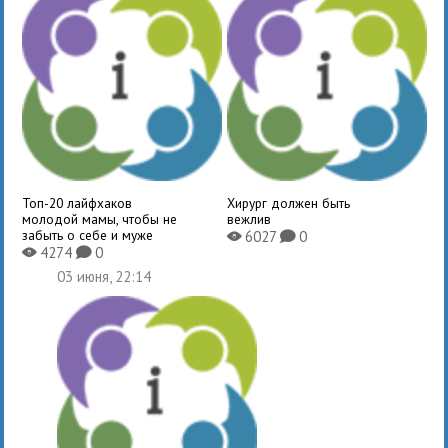
Топ-20 лайфхаков
Хирург должен быть
молодой мамы, чтобы не
вежлив
забыть о себе и муже
6027
0
X
K
4274
0
X
K
03 июня, 22:14