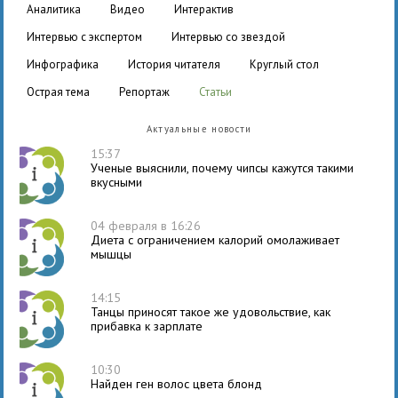
аналитика
видео
интерактив
интервью с экспертом
интервью со звездой
инфографика
история читателя
круглый стол
острая тема
репортаж
статьи
Актуальные новости
15:37
Ученые выяснили, почему чипсы кажутся такими
вкусными
04 февраля в 16:26
Диета с ограничением калорий омолаживает
мышцы
14:15
Танцы приносят такое же удовольствие, как
прибавка к зарплате
10:30
Найден ген волос цвета блонд