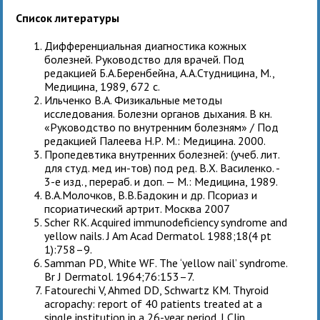
Список литературы
Дифференциальная диагностика кожных
болезней. Руководство для врачей. Под
редакцией Б.А.Беренбейна, А.А.Студницина, М.,
Медицина, 1989, 672 с.
Ильченко В.А. Физикальные методы
исследования. Болезни органов дыхания. В кн.
«Руководство по внутренним болезням» / Под
редакцией Палеева Н.Р. М.: Медицина. 2000.
Пропедевтика внутренних болезней: (учеб. лит.
для студ. мед ин-тов) под ред. В.Х. Василенко. -
3-е изд., перераб. и доп. — М.: Медицина, 1989.
В.А.Молочков, В.В.Бадокин и др. Псориаз и
псориатический артрит. Москва 2007
Scher RK. Acquired immunodeficiency syndrome and
yellow nails. J Am Acad Dermatol. 1988;18(4 pt
1):758–9.
Samman PD, White WF. The ‘yellow nail’ syndrome.
Br J Dermatol. 1964;76:153–7.
Fatourechi V, Ahmed DD, Schwartz KM. Thyroid
acropachy: report of 40 patients treated at a
single institution in a 26-year period. J Clin