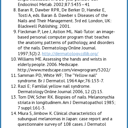
Endocrinol Metab. 2002;87:5435–41
Baran R, Dawber RPR, De Berker D, Haneke E,
Tosti A, eds. Baran & Dawber s Diseases of the
Nails and Their Management. 3rd ed. London, UK:
Blackwell Publishing; 2001.
Fleckman P, Lee J, Astion ML. Nail-Tutor: an image-
based personal computer program that teaches
the anatomy, patterns of pathology, and disorders
of the nails. Dermatology Online Journal.
1997;3(2):2.
http://dermatology.cdlib.org/
Williams ME. Assessing the hands and wrists in
elderly people. 2006. Medscape.
http://www.medscape.com/viewprogram/5202/
Samman PD, White WF; The "Yellow nail"
syndrome. Br J Dermatol. 1964 Apr;76:153-7.
Razi E; Familial yellow nail syndrome.
Dermatology Online Journal 2006, 12 (2):15.
Tom DW, Scher RK. Biopsies of nails. Melanonychia
striata in longitudinem. Am J Dermatopathol 1985;
7 suppl:161-3.
Miura S, Jimbow K. Clinical characteristics of
subungual melanomas in Japan: case report and a
questionnaire survey of 108 cases. J Dermatol