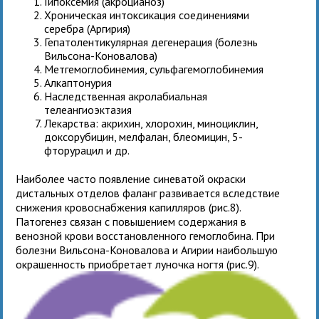
Гипоксемия (акроцианоз)
Хроническая интоксикация соединениями
серебра (Аргирия)
Гепатолентикулярная дегенерация (болезнь
Вильсона-Коновалова)
Метгемоглобинемия, сульфагемоглобинемия
Алкаптонурия
Наследственная акролабиальная
телеангиоэктазия
Лекарства: акрихин, хлорохин, миноциклин,
доксорубицин, мелфалан, блеомицин, 5-
фторурацил и др.
Наиболее часто появление синеватой окраски
дистальных отделов фаланг развивается вследствие
снижения кровоснабжения капилляров (рис.8).
Патогенез связан с повышением содержания в
венозной крови восстановленного гемоглобина. При
болезни Вильсона-Коновалова и Агирии наибольшую
окрашенность приобретает луночка ногтя (рис.9).