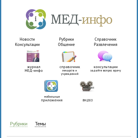
Новости
Рубрики
Справочник
Консультации
Общение
Развлечения
журнал
справочник
консультации
МЕД-инфо
лекарств и
задайте вопрос врачу
учреждений
мобильные
приложения
ВИДЕО
Рубрики
Темы