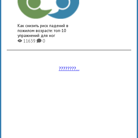
Как снизить риск падений в
пожилом возрасте: топ-10
упражнений для ног
11639
0
X
K
????????...