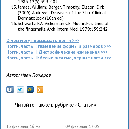
1985;12(5):393-402.
James, William; Berger, Timothy; Elston, Dirk
(2005). Andrews Diseases of the Skin: Clinical
Dermatology. (10th ed.).
Schwartz RA, Vickerman CE. Muehrcke’s lines of
the fingernails. Arch Intern Med. 1979;139:242.
О чем могут рассказать ногти >>>
Ногти, часть I: Изменения формы и размеров >>>
Ногти, часть II: Дистрофические изменения >>>
Ногти, часть III: белые, желтые, черные ногти >>>
Автор:
Иван Пожаров
Читайте также в рубрике «
Статьи
»
13 февраля, 16:43
09 февраля, 12:05