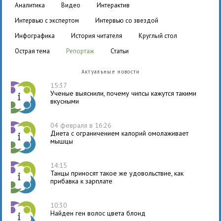
аналитика
видео
интерактив
интервью с экспертом
интервью со звездой
инфографика
история читателя
круглый стол
острая тема
репортаж
статьи
Актуальные новости
15:37
Ученые выяснили, почему чипсы кажутся такими
вкусными
04 февраля в 16:26
Диета с ограничением калорий омолаживает
мышцы
14:15
Танцы приносят такое же удовольствие, как
прибавка к зарплате
10:30
Найден ген волос цвета блонд