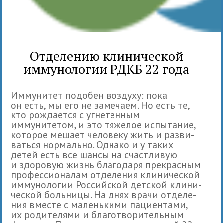
Отделению клинической
иммунологии РДКБ 22 года
Имму­ни­тет подо­бен воз­духу: пока
он есть, мы его не заме­чаем. Но есть те,
кто рож­да­ется с угнетенным
иммунитетом, и это тяже­лое испы­та­ние,
которое мешает чело­веку жить и раз­ви­
ваться нор­мально. Однако и у таких
детей есть все шансы на счаст­ли­вую
и здо­ро­вую жизнь бла­го­даря пре­крас­ным
про­фес­сио­на­лам отде­ле­ния кли­ни­че­ской
имму­но­ло­гии Российской дет­ской кли­ни­
че­ской боль­ницы. На днях врачи отде­ле­
ния вме­сте с малень­кими паци­ен­тами,
их роди­те­лями и бла­го­тво­ри­тель­ным