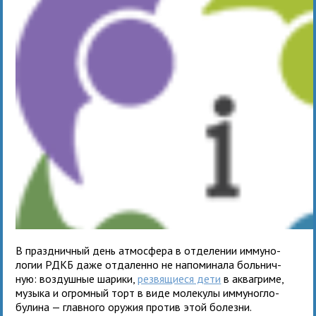
В празд­нич­ный день атмо­сфера в отде­ле­нии имму­но­
ло­гии РДКБ даже отда­ленно не напо­ми­нала боль­нич­
ную: воз­душ­ные шарики,
рез­вя­щи­еся дети
в аква­гри­ме,
музыка и огром­ный торт в виде моле­кулы имму­но­гло­
бу­лина — глав­ного ору­жия про­тив этой болезни.