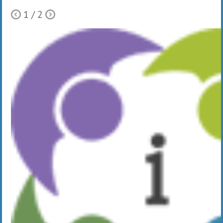
1
/ 2
Ò
Õ