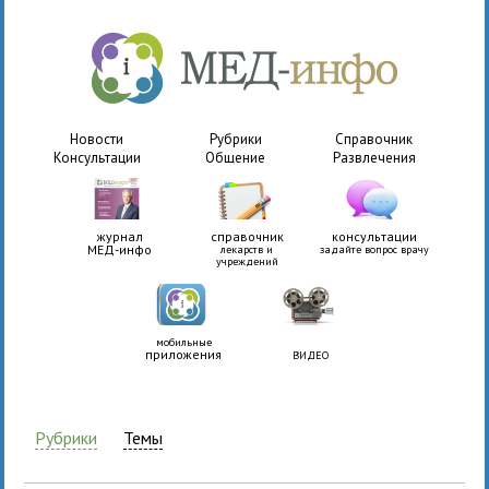
Новости
Рубрики
Справочник
Консультации
Общение
Развлечения
журнал
справочник
консультации
МЕД-инфо
лекарств и
задайте вопрос врачу
учреждений
мобильные
приложения
ВИДЕО
Рубрики
Темы