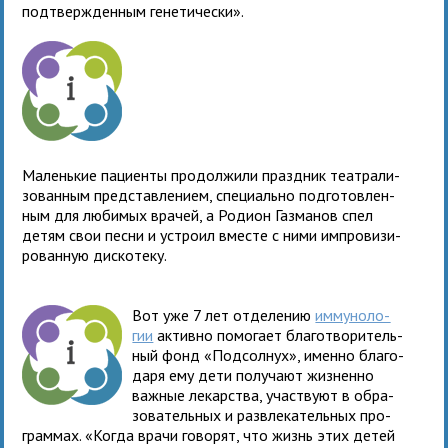
под­твер­жден­ным гене­тически».
Маленькие паци­енты про­дол­жили празд­ник теат­ра­ли­
зо­ван­ным пред­став­ле­нием, спе­ци­ально под­го­тов­лен­
ным для люби­мых вра­чей, а Родион Газманов спел
детям свои песни и устроил вме­сте с ними импро­ви­зи­
ро­ван­ную дис­котеку.
Вот уже 7 лет отде­ле­нию
имму­но­ло­
гии
активно помо­гает бла­го­тво­ри­тель­
ный фонд «Подсолнух», именно бла­го­
даря ему дети полу­чают жиз­ненно
важ­ные лекар­ства, участ­вуют в обра­
зо­ва­тель­ных и раз­вле­ка­тель­ных про­
грам­мах. «Когда врачи гово­рят, что жизнь этих детей