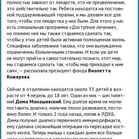
пол­но­стью зави­сит от лекарств, это не пре­уве­ли­че­ние,
это дей­стви­тельно так. Ребята нахо­дятся на посто­ян­
ной под­дер­жи­ва­ю­щей тера­пии, и мы делаем все для
того, чтобы эти лекар­ства у них были. Для этого у нас
есть спе­ци­аль­ная про­грамма «Доступное лече­ние»,
но помимо нее мы также ста­ра­емся сде­лать так,
чтобы у этих детей была актив­ная пол­но­цен­ная жизнь.
Специфика заболе­ва­ния такова, что они вынуж­денно
огра­ни­ченны боль­нич­ными сте­нами. И если уж дети
не могут прийти и само­сто­я­тельно познать этот мир,
мы ста­ра­емся сде­лать так, чтобы мир при­хо­дил к ним
сам», — рас­ска­зала пре­зи­дент фонда
Виолетта
Кожерева
.
Сейчас в отде­ле­нии нахо­дятся около 35 детей в воз­
расте от 4 недель до 18 лет. Один из них — шести­лет­
ний
Дима Манашевский
. Ему дол­гое время не могли
поста­вить диа­гноз, маль­чик плохо раз­ви­вался, посто­
янно болел. И только 2 года назад, попав в РДКБ,
Дима полу­чил диа­гноз пер­вич­ного имму­но­де­фи­цита,
ему сде­лана слож­ней­шая опе­ра­ция по пере­садке кост­
ного мозга. Теперь малыш с каж­дым днем все больше
идет на поправку и в сле­ду­ю­щем году пла­ни­рует