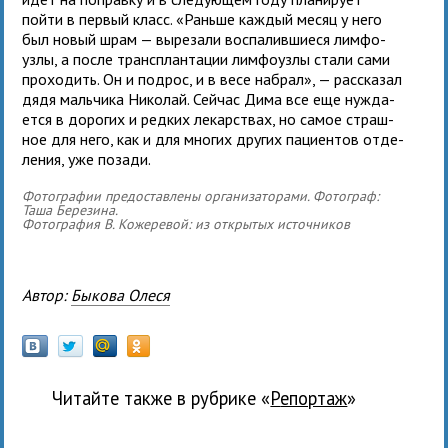
пойти в пер­вый класс. «Раньше каж­дый месяц у него
был новый шрам — выре­зали вос­па­лив­ши­еся лим­фо­
узлы, а после транс­план­та­ции лим­фо­узлы стали сами
про­хо­дить. Он и под­рос, и в весе набрал», — рас­ска­зал
дядя маль­чика Николай. Сейчас Дима все еще нуж­да­
ется в доро­гих и ред­ких лекар­ствах, но самое страш­
ное для него, как и для мно­гих дру­гих паци­ен­тов отде­
ле­ния, уже позади.
Фотографии предоставлены организаторами. Фотограф:
Таша Березина.
Фотография В. Кожеревой: из открытых источников
Автор:
Быкова Олеся
Читайте также в рубрике «
Репортаж
»