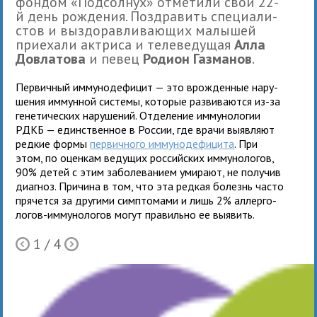
фон­дом «Подсолнух» отме­тили свой 22-
й день рож­де­ния. Поздравить спе­ци­а­ли­
стов и выздо­рав­ли­ва­ю­щих малы­шей
при­е­хали актриса и телеведущая
Алла
Довлатова
и певец
Родион Газманов
.
Первичный имму­но­де­фи­цит — это врож­ден­ные нару­
ше­ния иммун­ной системы, кото­рые раз­ви­ва­ются из-за
гене­ти­че­ских нару­ше­ний. Отделение имму­но­ло­гии
РДКБ — един­ствен­ное в России, где врачи выяв­ляют
ред­кие формы
пер­вич­ного имму­но­де­фи­цита
. При
этом, по оцен­кам веду­щих рос­сий­ских имму­но­ло­гов,
90% детей с этим заболе­ва­нием уми­рают, не полу­чив
диа­гноз. Причина в том, что эта ред­кая болезнь часто
пря­чется за дру­гими симп­то­мами и лишь 2% аллер­го­
ло­гов-имму­но­ло­гов могут пра­вильно ее выявить.
1
/ 4
Ò
Õ