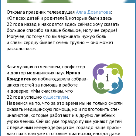
Открыла празд­ник теле­ве­ду­щая
Алла Довлатова
:
«От всех детей и роди­те­лей, кото­рые были здесь
22 года назад и нахо­дятся здесь сей­час хочу ска­зать
боль­шое спа­сибо за ваше боль­шое, могу­чее сердце!
Могучее, потому что выдер­жи­вать чужую боль
и слезы сердцу бывает очень трудно — оно может
рас­ко­лоться».
Заведующая отде­ле­нием, про­фес­сор
и док­тор меди­цин­ских наук
Ирина
Кондратенко
побла­го­да­рила собрав­
шихся гостей за помощь в работе
и дове­рие: «Мы счаст­ливы, что
22 года успешно
суще­ствуем
.
Надеемся на то, что за это время мы не только смогли
ока­зать меди­цин­скую помощь, но и под­го­то­вить спе­
ци­а­ли­стов, кото­рые рабо­тают и в дру­гих лечеб­ных
учре­жде­ниях. Сейчас уже гораздо лучше узнают детей
с пер­вич­ным имму­но­де­фи­ци­том, гораздо чаще при­сы­
лают их к нам уже с гото­вым диа­гно­зом, ино­гда даже