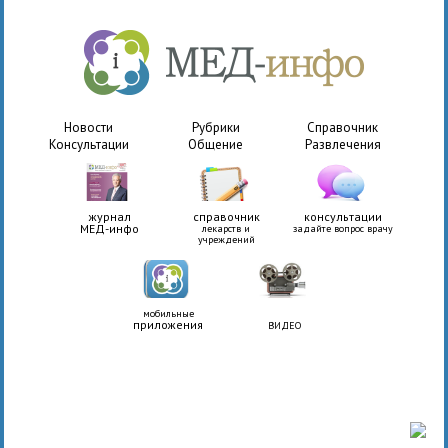
Новости
Рубрики
Справочник
Консультации
Общение
Развлечения
журнал
справочник
консультации
МЕД-инфо
лекарств и
задайте вопрос врачу
учреждений
мобильные
приложения
ВИДЕО