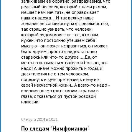
запихиваем ее обратно, раздражаемся, что
реальный человек, который с нами рядом,
мешает нам мечтать, не оправдывает
наших надежд....И так велико наше
желание не соприкоснуться с реальностью,
так страшно увидеть, что человек,
который рядом вовсе не тот, кто нам
нужен, что постоянно утешаем себя
мыслью - он может исправиться, он может
быть другим, просто я недостаточно
стараюсь или что-то другое.....Да, от
мечты отказываться тяжело и больно, но -
надо! А иначе можно прожить и годы, и
десятилетия не с тем человеком,
погрязнуть в куче претензий к нему и к
своей несчастной жизни...А всего-то надо -
вовремя посмотреть своим страхам в
глаза, отказаться от пустой розовой
иллюзии
07 марта 2014 в 10:21
По следам "Нимфоманки"