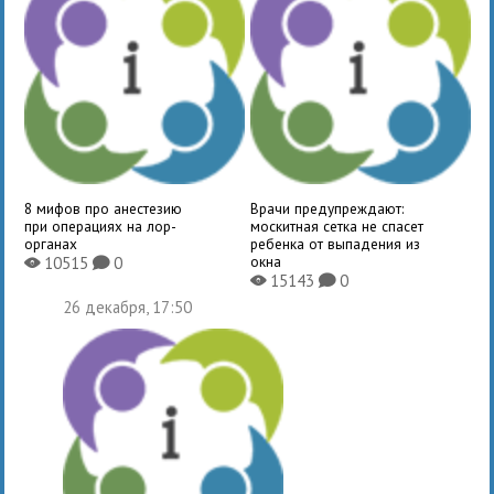
8 мифов про анестезию
Врачи предупреждают:
при операциях на лор-
москитная сетка не спасет
органах
ребенка от выпадения из
окна
10515
0
X
K
15143
0
X
K
26 декабря, 17:50