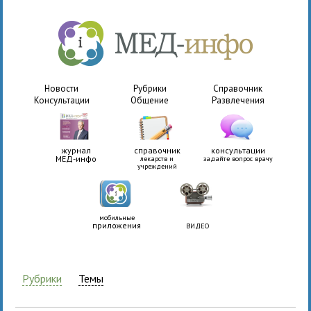
Новости
Рубрики
Справочник
Консультации
Общение
Развлечения
журнал
справочник
консультации
МЕД-инфо
лекарств и
задайте вопрос врачу
учреждений
мобильные
приложения
ВИДЕО
Рубрики
Темы