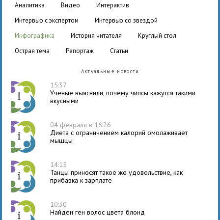
аналитика
видео
интерактив
интервью с экспертом
интервью со звездой
инфографика
история читателя
круглый стол
острая тема
репортаж
статьи
Актуальные новости
15:37
Ученые выяснили, почему чипсы кажутся такими
вкусными
04 февраля в 16:26
Диета с ограничением калорий омолаживает
мышцы
14:15
Танцы приносят такое же удовольствие, как
прибавка к зарплате
10:30
Найден ген волос цвета блонд