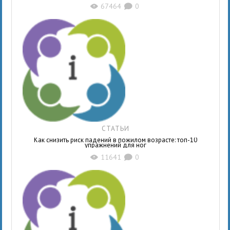
67464
0
X
K
СТАТЬИ
Как снизить риск падений в пожилом возрасте: топ-10
упражнений для ног
11641
0
X
K