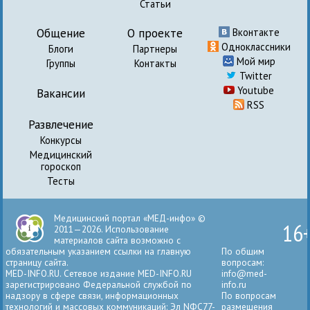
Статьи
Общение
О проекте
Вконтакте
Одноклассники
Блоги
Партнеры
Мой мир
Группы
Контакты
Twitter
Youtube
Вакансии
RSS
Развлечение
Конкурсы
Медицинский
гороскоп
Тесты
Медицинский портал «МЕД-инфо» ©
16
2011—2026. Использование
материалов сайта возможно с
обязательным указанием ссылки на главную
По общим
страницу сайта.
вопросам:
MED-INFO.RU. Сетевое издание MED-INFO.RU
info@med-
зарегистрировано Федеральной службой по
info.ru
надзору в сфере связи, информационных
По вопросам
технологий и массовых коммуникаций: Эл NФС77-
размещения