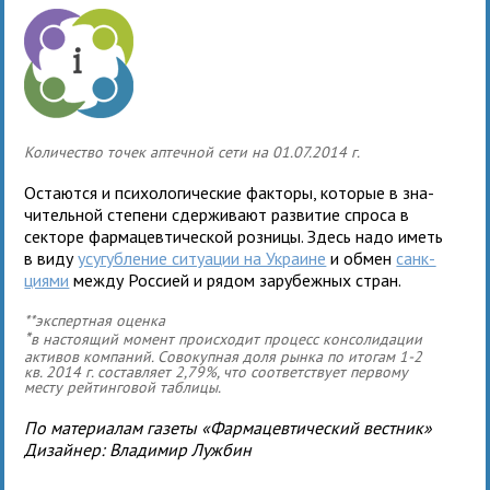
Количество точек аптечной сети на 01.07.2014 г.
Оста­ются и пси­хо­ло­ги­че­ские фак­торы, кото­рые в зна­
чи­тель­ной сте­пени сдер­жи­вают раз­ви­тие спроса в
сек­торе фар­ма­цев­ти­че­ской роз­ницы. Здесь надо иметь
в виду
усу­губ­ле­ние ситу­а­ции на Украине
и обмен
санк­
ци­ями
между Россией и рядом зару­беж­ных стран.
**экспертная оценка
*
в настоящий момент происходит процесс консолидации
активов компаний. Совокупная доля рынка по итогам 1-2
кв. 2014 г. составляет 2,79%, что соответствует первому
месту рейтинговой таблицы.
По мате­ри­а­лам газеты «Фармацевтический вестник»
Дизайнер: Владимир Лужбин