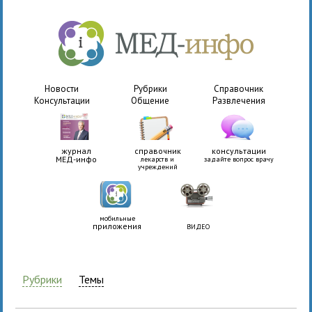
Новости
Рубрики
Справочник
Консультации
Общение
Развлечения
журнал
справочник
консультации
МЕД-инфо
лекарств и
задайте вопрос врачу
учреждений
мобильные
приложения
ВИДЕО
Рубрики
Темы