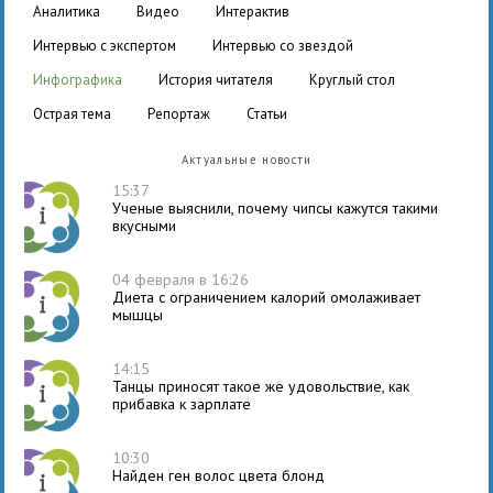
аналитика
видео
интерактив
интервью с экспертом
интервью со звездой
инфографика
история читателя
круглый стол
острая тема
репортаж
статьи
Актуальные новости
15:37
Ученые выяснили, почему чипсы кажутся такими
вкусными
04 февраля в 16:26
Диета с ограничением калорий омолаживает
мышцы
14:15
Танцы приносят такое же удовольствие, как
прибавка к зарплате
10:30
Найден ген волос цвета блонд