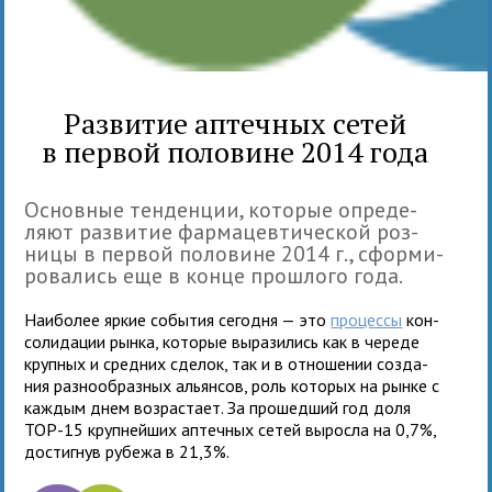
Развитие аптечных сетей
в первой половине 2014 года
Основные тен­ден­ции, кото­рые опре­де­
ляют раз­ви­тие фар­ма­цев­ти­че­ской роз­
ницы в пер­вой поло­вине 2014 г., сфор­ми­
ро­ва­лись еще в конце про­шлого года.
Наиболее яркие собы­тия сего­дня — это
про­цессы
кон­
со­ли­да­ции рынка, кото­рые выра­зи­лись как в череде
круп­ных и сред­них сде­лок, так и в отно­ше­нии созда­
ния раз­но­об­раз­ных аль­ян­сов, роль кото­рых на рынке с
каж­дым днем воз­рас­тает. За про­шед­ший год доля
ТОР-15 круп­ней­ших аптечных сетей выросла на 0,7%,
достиг­нув рубежа в 21,3%.