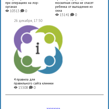
при операциях на лор-
москитная сетка не спасет
органах
ребенка от выпадения из
окна
10513
0
X
K
15141
0
X
K
26 декабря, 17:50
4 правила для
правильного сайта клиники
15308
0
X
K