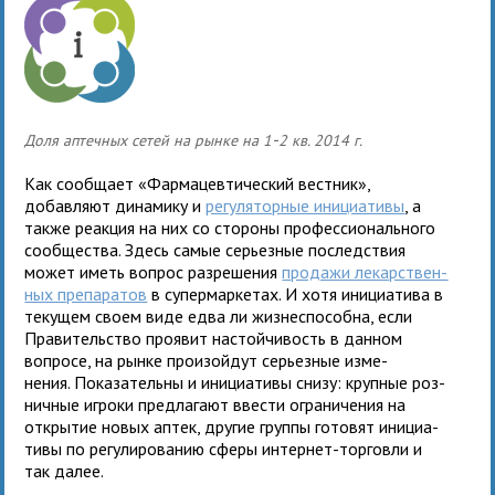
-
Доля аптечных сетей на рынке на 1
2 кв. 2014 г.
Как сообщает «Фармацевтический вестник»,
добавляют дина­мику и
регу­ля­тор­ные ини­ци­а­тивы
, а
также реак­ция на них со сто­роны про­фес­сио­наль­ного
сооб­ще­ства. Здесь самые серьез­ные послед­ствия
может иметь вопрос раз­ре­ше­ния
про­дажи лекар­ствен­
ных пре­па­ра­тов
в супер­мар­ке­тах. И хотя ини­ци­а­тива в
теку­щем своем виде едва ли жиз­не­спо­собна, если
Правительство про­явит настой­чи­вость в дан­ном
вопросе, на рынке про­изой­дут серьез­ные изме­
нения. Показательны и ини­ци­а­тивы снизу: круп­ные роз­
нич­ные игроки пред­ла­гают вве­сти огра­ни­че­ния на
откры­тие новых аптек, дру­гие группы гото­вят ини­ци­а­
тивы по регу­ли­ро­ва­нию сферы интернет-тор­говли и
так далее.