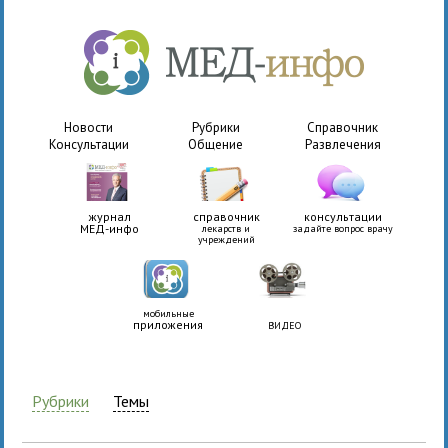
Новости
Рубрики
Справочник
Консультации
Общение
Развлечения
журнал
справочник
консультации
МЕД-инфо
лекарств и
задайте вопрос врачу
учреждений
мобильные
приложения
ВИДЕО
Рубрики
Темы