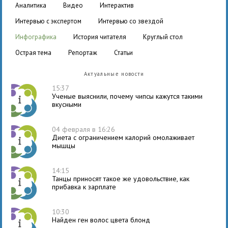
аналитика
видео
интерактив
интервью с экспертом
интервью со звездой
инфографика
история читателя
круглый стол
острая тема
репортаж
статьи
Актуальные новости
15:37
Ученые выяснили, почему чипсы кажутся такими
вкусными
04 февраля в 16:26
Диета с ограничением калорий омолаживает
мышцы
14:15
Танцы приносят такое же удовольствие, как
прибавка к зарплате
10:30
Найден ген волос цвета блонд