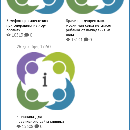
8 мифов про анестезию
Врачи предупреждают:
при операциях на лор-
москитная сетка не спасет
органах
ребенка от выпадения из
окна
10513
0
X
K
15141
0
X
K
26 декабря, 17:50
4 правила для
правильного сайта клиники
15308
0
X
K