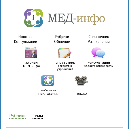
Новости
Рубрики
Справочник
Консультации
Общение
Развлечения
журнал
справочник
консультации
МЕД-инфо
лекарств и
задайте вопрос врачу
учреждений
мобильные
приложения
ВИДЕО
Рубрики
Темы