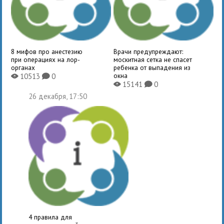
8 мифов про анестезию
Врачи предупреждают:
при операциях на лор-
москитная сетка не спасет
органах
ребенка от выпадения из
окна
10513
0
X
K
15141
0
X
K
26 декабря, 17:50
4 правила для