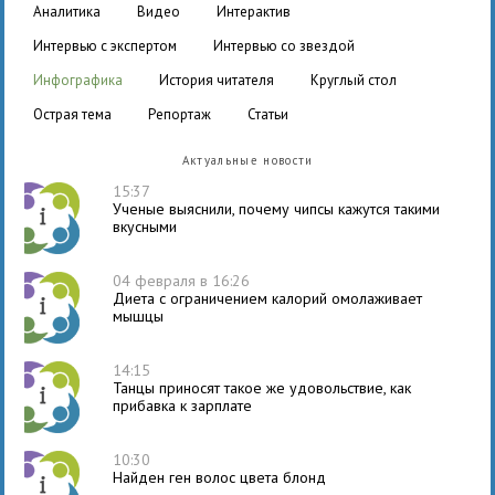
аналитика
видео
интерактив
интервью с экспертом
интервью со звездой
инфографика
история читателя
круглый стол
острая тема
репортаж
статьи
Актуальные новости
15:37
Ученые выяснили, почему чипсы кажутся такими
вкусными
04 февраля в 16:26
Диета с ограничением калорий омолаживает
мышцы
14:15
Танцы приносят такое же удовольствие, как
прибавка к зарплате
10:30
Найден ген волос цвета блонд