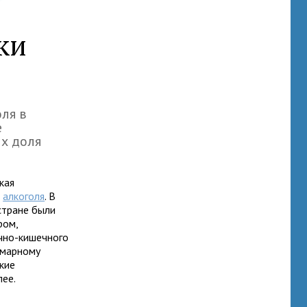
ки
ля в
е
их доля
кая
м
алкоголя
. В
стране были
ром,
чно-кишечного
ммарному
кие
лее.