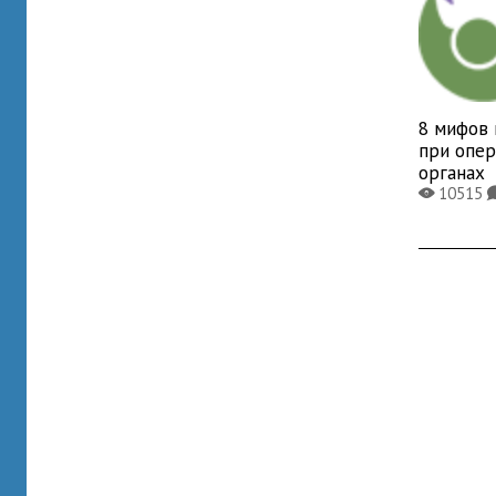
8 мифов 
при опер
органах
10515
X