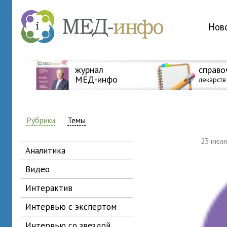
Нов
журнал
справо
МЕД-инфо
лекарств
Рубрики
Темы
23 июл
аналитика
видео
интерактив
интервью с экспертом
интервью со звездой