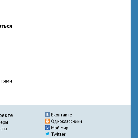
аться
стями
оекте
Вконтакте
Одноклассники
неры
Мой мир
акты
Twitter