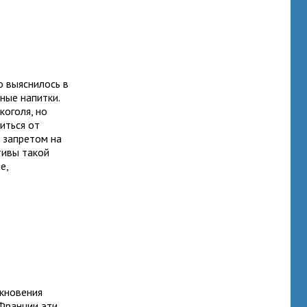
о выяснилось в
ные напитки.
оголя, но
иться от
м запретом на
тивы такой
е,
икновения
 Франции эти