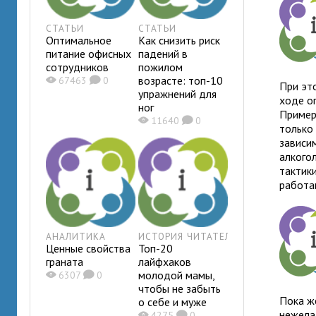
СТАТЬИ
СТАТЬИ
Оптимальное
Как снизить риск
питание офисных
падений в
сотрудников
пожилом
возрасте: топ-10
X
67463
K
0
При эт
упражнений для
ходе о
ног
Пример
X
11640
K
0
только
зависим
алкого
тактик
работа
АНАЛИТИКА
ИСТОРИЯ ЧИТАТЕЛЯ
Ценные свойства
Топ-20
граната
лайфхаков
молодой мамы,
X
6307
K
0
чтобы не забыть
Пока ж
о себе и муже
нежела
X
4275
K
0