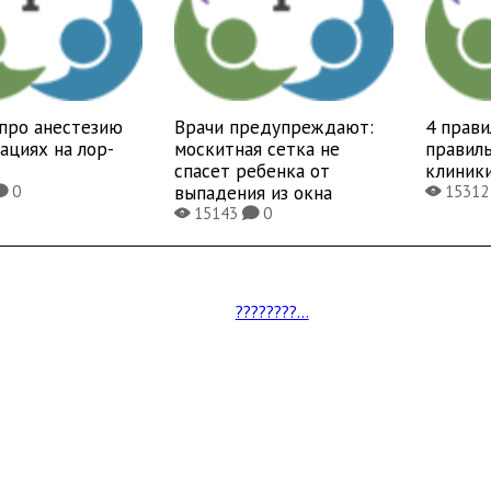
про анестезию
Врачи предупреждают:
4 прави
ациях на лор-
москитная сетка не
правиль
спасет ребенка от
клиник
выпадения из окна
0
1531
K
X
15143
0
X
K
????????...