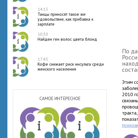
14:15
Танцы приносят такое же
удовольствие, как прибавка к
зарплате
10:30
Найден ген волос цвета блонд
По да
Росси
17:45
наход
Кофе снижает риск инсульта среди
соста
женского населения
Этим с
заболе
2010 г
САМОЕ ИНТЕРЕСНОЕ
связан
провоц
тракта
показа
психоа