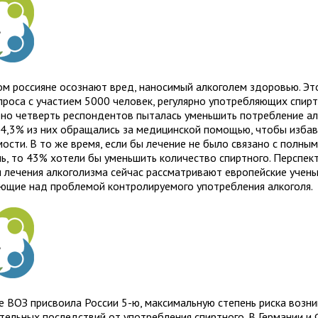
ом россияне осознают вред, наносимый алкоголем здоровью. Эт
проса с участием 5000 человек, регулярно употребляющих спирт
но четверть респондентов пыталась уменьшить потребление алк
 4,3% из них обращались за медицинской помощью, чтобы избав
ости. В то же время, если бы лечение не было связано с полны
ль, то 43% хотели бы уменьшить количество спиртного. Перспек
и лечения алкоголизма сейчас рассматривают европейские учены
ющие над проблемой контролируемого употребления алкоголя.
е ВОЗ присвоила России 5-ю, максимальную степень риска возн
тельных последствий от употребления спиртного. В Германии и