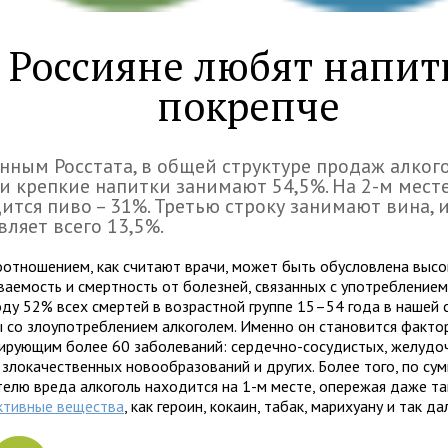
Россияне любят напит
покрепче
нным Росстата, в общей структуре продаж алкого
и крепкие напитки занимают 54,5%. На 2-м мест
ится пиво – 31%. Третью строку занимают вина, 
вляет всего 13,5%.
оотношением, как считают врачи, может быть обусловлена высо
ваемость и смертность от болезней, связанных с употребление
оду 52% всех смертей в возрастной группе 15–54 года в нашей 
ы со злоупотреблением алкоголем. Именно он становится факто
ирующим более 60 заболеваний: сердечно-сосудистых, желудо
, злокачественных новообразований и других. Более того, по су
телю вреда алкоголь находится на 1-м месте, опережая даже та
ктивные вещества
, как героин, кокаин, табак, марихуану и так да