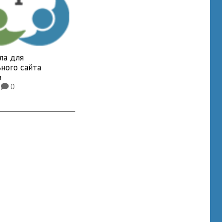
ла для
ного сайта
и
2
0
K