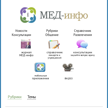
Новости
Рубрики
Справочник
Консультации
Общение
Развлечения
журнал
справочник
консультации
МЕД-инфо
лекарств и
задайте вопрос врачу
учреждений
мобильные
приложения
ВИДЕО
Рубрики
Темы