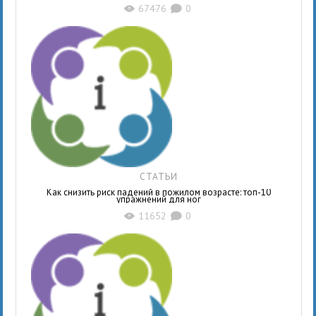
67476
0
X
K
СТАТЬИ
Как снизить риск падений в пожилом возрасте: топ-10
упражнений для ног
11652
0
X
K