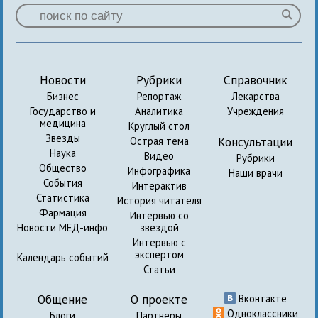
Новости
Рубрики
Справочник
Бизнес
Репортаж
Лекарства
Государство и
Аналитика
Учреждения
медицина
Круглый стол
Звезды
Консультации
Острая тема
Наука
Видео
Рубрики
Общество
Инфографика
Наши врачи
События
Интерактив
Статистика
История читателя
Фармация
Интервью со
Новости МЕД-инфо
звездой
Интервью с
экспертом
Календарь событий
Статьи
Общение
О проекте
Вконтакте
Одноклассники
Блоги
Партнеры