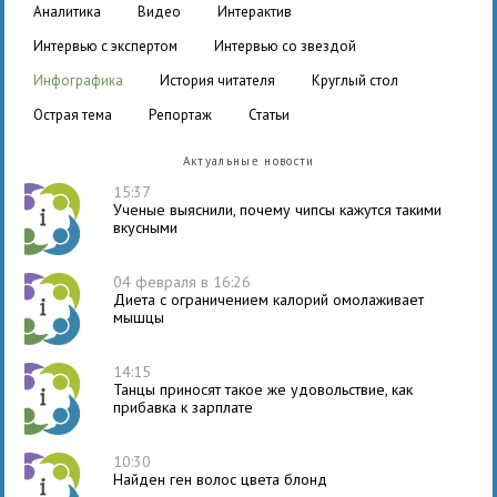
аналитика
видео
интерактив
интервью с экспертом
интервью со звездой
инфографика
история читателя
круглый стол
острая тема
репортаж
статьи
Актуальные новости
15:37
Ученые выяснили, почему чипсы кажутся такими
вкусными
04 февраля в 16:26
Диета с ограничением калорий омолаживает
мышцы
14:15
Танцы приносят такое же удовольствие, как
прибавка к зарплате
10:30
Найден ген волос цвета блонд