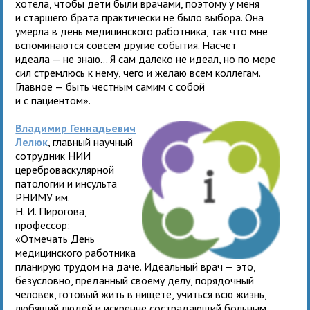
хотела, чтобы дети были врачами, поэтому у меня
и старшего брата практически не было выбора. Она
умерла в день медицинского работника, так что мне
вспоминаются совсем другие события. Насчет
идеала — не знаю... Я сам далеко не идеал, но по мере
сил стремлюсь к нему, чего и желаю всем коллегам.
Главное — быть честным самим с собой
и с пациентом».
Владимир Геннадьевич
Лелюк
, главный научный
сотрудник НИИ
цереброваскулярной
патологии и инсульта
РНИМУ им.
Н. И. Пирогова,
профессор:
«Отмечать День
медицинского работника
планирую трудом на даче. Идеальный врач — это,
безусловно, преданный своему делу, порядочный
человек, готовый жить в нищете, учиться всю жизнь,
любящий людей и искренне сострадающий больным.