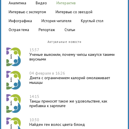
аналитика
видео
интерактив
интервью с экспертом
интервью со звездой
инфографика
история читателя
круглый стол
острая тема
репортаж
статьи
Актуальные новости
15:37
Ученые выяснили, почему чипсы кажутся такими
вкусными
04 февраля в 16:26
Диета с ограничением калорий омолаживает
мышцы
14:15
Танцы приносят такое же удовольствие, как
прибавка к зарплате
10:30
Найден ген волос цвета блонд