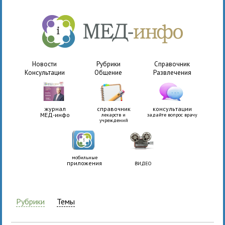
Новости
Рубрики
Справочник
Консультации
Общение
Развлечения
журнал
справочник
консультации
МЕД-инфо
лекарств и
задайте вопрос врачу
учреждений
мобильные
приложения
ВИДЕО
Рубрики
Темы