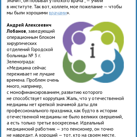
значит, он побывал у плохого врача“, — учили
в институте. Так вот, коллеги, мое пожелание — чтобы
мы были хорошими
врачами
».
Андрей Алексеевич
Лобанов
, заведующий
операционным блоком
хирургических
отделений Городской
больницы № 3 г.
Зеленограда:
«Медицина сейчас
переживает не лучшие
времена. Проблем очень
много, например,
с монофинансированием, развитию которого
не способствует коррупция. Жаль, что у отечественной
медицины нет крепкой значимой даты для
профессионального праздника, как будто в истории
отечественной медицины не было великих свершений,
а есть только третье воскресенье. Идеальный
медицинский работник — это пенсионер, он точно
не навредит. А хороший — тот, кто на своем месте,