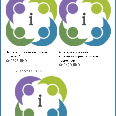
Плоскостопие — так ли оно
Арт-терапия важна
страшно?
в лечении и реабилитации
пациентов
9525
0
X
K
9490
0
X
K
31 августа, 10:43