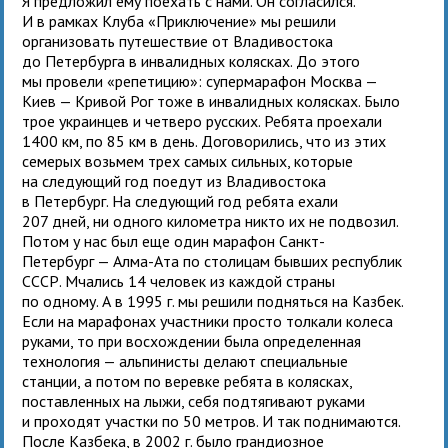
Я предложил ему поехать с нами. Он согласился.
И в рамках Клуба «Приключение» мы решили
организовать путешествие от Владивостока
до Петербурга в инвалидных колясках. До этого
мы провели «репетицию»: супермарафон Москва —
Киев — Кривой Рог тоже в инвалидных колясках. Было
трое украинцев и четверо русских. Ребята проехали
1400 км, по 85 км в день. Договорились, что из этих
семерых возьмем трех самых сильных, которые
на следующий год поедут из Владивостока
в Петербург. На следующий год ребята ехали
207 дней, ни одного километра никто их не подвозил.
Потом у нас был еще один марафон Санкт-
Петербург — Алма-Ата по столицам бывших республик
СССР. Мчались 14 человек из каждой страны
по одному. А в 1995 г. мы решили подняться на Казбек.
Если на марафонах участники просто толкали колеса
руками, то при восхождении была определенная
технология — альпинисты делают специальные
станции, а потом по веревке ребята в колясках,
поставленных на лыжи, себя подтягивают руками
и проходят участки по 50 метров. И так поднимаются.
После Казбека, в 2002 г. было грандиозное