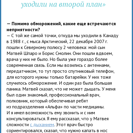
уходили на второй план»
— Помимо обморожений, какие еще встречаются
неприятности?
— С той же самой точки, откуда мы уходили в Канаду
в 1988 г., с мыса Арктический, 22 декабря 2007 г.
пошли к Северному полюсу 2 человека: мой сын
Матвей Шпаро и Борис Смолин. Они пошли вдвоем,
врача у них не было. Но была уже гораздо более
современная связь. Если мы возились с антеннами,
передатчиком, то тут просто спутниковый телефон,
для которого нужны только батарейки. У них тоже
случилось обморожение. И один раз была большая
паника. Матвей сказал, что не может дышать. У меня
был один знакомый, профессиональный врач,
полковник, который обеспечивал ребят
из подразделения «Альфа» по части медицины.
И я имел возможность ему звонить и с ним
консультироваться. Я ему рассказал, что у Матвея
сложности
с дыханием
. Этот врач быстро
сориентировался, сказал, что нужно капать в нос