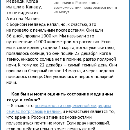
медведи. Когда
что врачи в России этими
мы шли в Канаду,
возможностями пользоваться почти
не могут.
то не видели их.
А вот на Матвея
с Борисом медведь напал, но, к счастью, это
не привело к печальным последствиям. Они шли
86 дней, прошли 1000 км. Мы называли это
путешествие «1000 километров до рассвета». Если
мы в свое время уходили 3 марта, когда уже светало,
появлялось солнце, то они пошли 22 декабря, когда
темно, никакого солнца нет в помине, разгар полярной
ночи. К тому же 22 декабря — самый темный день. Они
пришли на Северный полюс 14 марта, и через неделю
появилось солнце. Они уложились в период полярной
ночи.
— Как бы вы могли оценить состояние медицины
тогда и сейчас?
— Я знаю, что
возможности современной медицины
сейчас потрясающе велики
, и несчастьем является то,
что врачи в России этими возможностями
пользоваться почти не могут. Если врач настоящий,
если он действительно хочет лечить людей