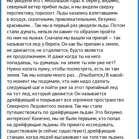
мы увидели его с небольшой горы. К берегу, видимо,
северный ветер прибил льды, и мы видели сверху
перспективу, горизонт. Льды казались взлетавшими
в воздух, сказочными, привлекательными, безумно
красивыми... Так мы в первый раз увидели льды. Потом
стали думать, нельзя ли каким-то образом пройти
по ним на лыжах. Сначала мы вышли на припай — так
называется лед у берега. Он как бы припаян к земле,
не двигается, не отделяется, будто является
ее продолжением. И даже когда ты на него
попадаешь, ты думаешь: на земле ты или уже нет?
Нужно копать лунку, чтобы посмотреть, есть ли там
земля. Так мы копали много раз...
(Улыбается.)
В какой-
то момент мы подумали, что нам надо сделать
следующий шаг и пойти уже за этот припайный лед
на тот лед, который движется. Он называется
дрейфующий и покрывает все огромное пространство
Северного Ледовитого океана. Так мы стали
путешествовать по дрейфующим льдам. Это безумно
интересно! Конечно, мы не были первыми, кто попал
на дрейфующие льдины. Их принято исследовать,
существовали (и сейчас существуют) дрейфующие
станции, когда людей высаживают на толстую льдину,