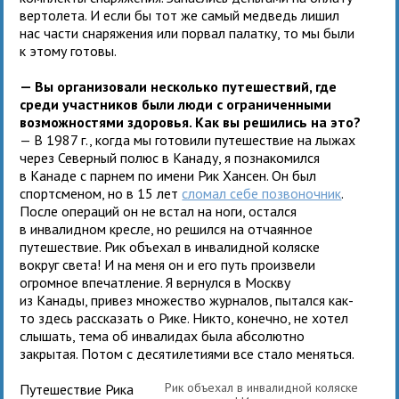
вертолета. И если бы тот же самый медведь лишил
нас части снаряжения или порвал палатку, то мы были
к этому готовы.
— Вы организовали несколько путешествий, где
среди участников были люди с ограниченными
возможностями здоровья. Как вы решились на это?
— В 1987 г., когда мы готовили путешествие на лыжах
через Северный полюс в Канаду, я познакомился
в Канаде с парнем по имени Рик Хансен. Он был
спортсменом, но в 15 лет
сломал себе позвоночник
.
После операций он не встал на ноги, остался
в инвалидном кресле, но решился на отчаянное
путешествие. Рик объехал в инвалидной коляске
вокруг света! И на меня он и его путь произвели
огромное впечатление. Я вернулся в Москву
из Канады, привез множество журналов, пытался как-
то здесь рассказать о Рике. Никто, конечно, не хотел
слышать, тема об инвалидах была абсолютно
закрытая. Потом с десятилетиями все стало меняться.
Рик объехал в инвалидной коляске
Путешествие Рика