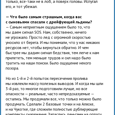
только, все-таки не в лоб, а поверх головы. Испугал
его, и тот убежал.
— Что было самым страшным, когда вас
с сыновьями спасали с дрейфующей льдины?
— Самым неприятным ощущением было то, что
мы даем сигнал SOS. Нам, собственно, ничего
не угрожало. Просто лед с огромной скоростью
уносило от берега. И мы понимали, что у нас никаких
ресурсов нет, чтобы вернуться обратно. И чем
быстрее мы дадим сигнал бедствия, тем легче к нам
прилететь, тем меньше трудов и сил надо было
тратить на наши поиски. Было ощущение некого
позора.
Но из 1-й и 2-й попыток пересечения пролива
мы извлекли массу полезных выводов. И когда мы шли
3-й раз, то многое подготовили лучше, но все
опасности — реальные, часто непредсказуемые —
остались. Мы продумали все, что только можно было
продумать. Сделали 2 базовые точки и на Аляске,
и на Чукотке, где сложили полностью дублирующие
комплекты снаряжения. Запаслись деньгами на оплату