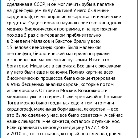
сделанная в СССР, и он мог лечить зубы в палатке
на дрейфующем льду Арктики! У него был мини-
кардиограф, очень хорошие лекарства, гигиенические
средства. Существовала научная советско-канадская
медико-биологическая программа, и на протяжении
похода 5 раз с интервалом приблизительно
в 2 недели Малахов и Бакстон брали у всех
13 человек венозную кровь. Была маленькая
центрифуга, биологический материал погружали
в специальные малюсенькие пузырьки. И все это
богатство Миша вез в саночках. Все шли с рюкзаками,
а у него были еще и саночки. Полная картина всех
биохимических процессов была сконцентрирована
в этих бесценных анализах крови, которые потом
исследовали в Оттаве и Москве. Возможности
медицины уже в то время были чрезвычайно большие.
Тогда можно было гордиться еще и тем, что мини-
кардиограф, маленькая бормашина, лекарства — все
это было сделано у нас, все было советским. А сейчас
наших лекарств, мне кажется, осталось с гулькин нос.
Если сравнивать мировую медицину 1977, 1988
и 2010 гг., то тот скачок, который она сделала, равен