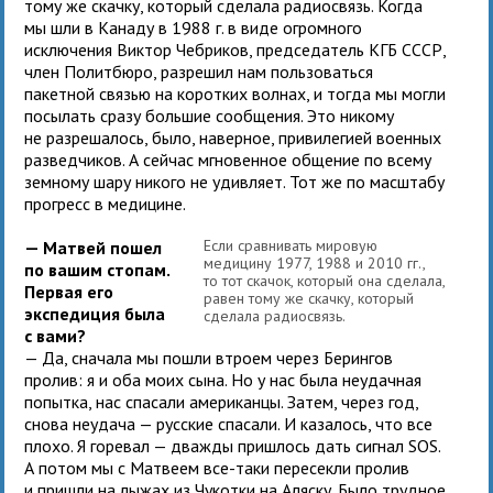
тому же скачку, который сделала радиосвязь. Когда
мы шли в Канаду в 1988 г. в виде огромного
исключения Виктор Чебриков, председатель КГБ СССР,
член Политбюро, разрешил нам пользоваться
пакетной связью на коротких волнах, и тогда мы могли
посылать сразу большие сообщения. Это никому
не разрешалось, было, наверное, привилегией военных
разведчиков. А сейчас мгновенное общение по всему
земному шару никого не удивляет. Тот же по масштабу
прогресс в медицине.
Если сравнивать мировую
— Матвей пошел
медицину 1977, 1988 и 2010 гг.,
по вашим стопам.
то тот скачок, который она сделала,
Первая его
равен тому же скачку, который
экспедиция была
сделала радиосвязь.
с вами?
— Да, сначала мы пошли втроем через Берингов
пролив: я и оба моих сына. Но у нас была неудачная
попытка, нас спасали американцы. Затем, через год,
снова неудача — русские спасали. И казалось, что все
плохо. Я горевал — дважды пришлось дать сигнал SOS.
А потом мы с Матвеем все-таки пересекли пролив
и пришли на лыжах из Чукотки на Аляску. Было трудное