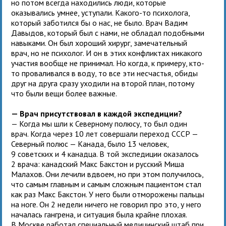
но потом всегда находились люди, которые
оказывались умнее, уступали. Какого-то психолога,
который заботился бы о нас, не было. Врач Вадим
Давыдов, который был с нами, не обладал подобными
навыками. Он был хороший хирург, замечательный
врач, но не психолог. И он в этих конфликтах никакого
участия вообще не принимал. Но когда, к примеру, кто-
то проваливался в воду, то все эти несчастья, обиды
друг на друга сразу уходили на второй план, потому
что были вещи более важные.
— Врач присутствовал в каждой экспедиции?
— Когда мы шли к Северному полюсу, то был один
врач. Когда через 10 лет совершали переход СССР —
Северный полюс — Канада, было 13 человек,
9 советских и 4 канадца. В той экспедиции оказалось
2 врача: канадский Макс Бакстон и русский Миша
Малахов. Они лечили вдвоем, но при этом получилось,
что самым главным и самым сложным пациентом стал
как раз Макс Бакстон. У него были отморожены пальцы
на ноге. Он 2 недели ничего не говорил про это, у него
началась гангрена, и ситуация была крайне плохая.
В Москве работал специальный медицинский штаб при