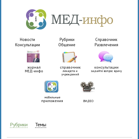
Новости
Рубрики
Справочник
Консультации
Общение
Развлечения
журнал
справочник
консультации
МЕД-инфо
лекарств и
задайте вопрос врачу
учреждений
мобильные
приложения
ВИДЕО
Рубрики
Темы