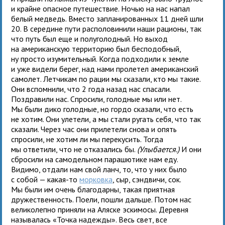
и крайне опасное путешествие. Ночью на нас напал
белый медведь. Вместо запланированных 11 дней шли
20. В середине пути располовинили наши рационы, так
что путь был еще и полуголодный. Но выход
на американскую территорию был бесподобный,
ну просто изумительный. Когда подходили к земле
и уже видели берег, над нами пролетел американский
самолет. Летчикам по рации мы сказали, кто мы такие.
Они вспомнили, что 2 года назад нас спасали.
Поздравили нас. Спросили, голодные мы или нет.
Мы были дико голодные, но гордо сказали, что есть
не хотим. Они улетели, а мы стали ругать себя, что так
сказали. Через час они прилетели снова и опять
спросили, не хотим ли мы перекусить. Тогда
мы ответили, что не отказались бы.
(Улыбается.)
И они
сбросили на самодельном парашютике нам еду.
Видимо, отдали нам свой ланч, то, что у них было
с собой — какая-то
морковка
, сыр, сэндвичи, сок.
Мы были им очень благодарны, такая приятная
дружественность. Поели, пошли дальше. Потом нас
великолепно приняли на Аляске эскимосы. Деревня
называлась «Точка надежды». Весь свет, все