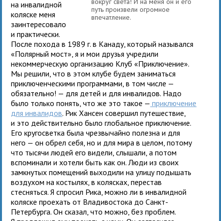
вокруг света! И на меня он и его
на инвалидной
путь произвели огромное
коляске меня
впечатление.
заинтересовало
и практически.
После похода в 1989 г. в Канаду, который назывался
«Полярный мост», я и мои друзья учредили
некоммерческую организацию Клуб «Приключение».
Мы решили, что в этом клубе будем заниматься
приключенческими программами, в том числе —
обязательно! — для детей и для инвалидов. Надо
было только понять, что же это такое —
приключение
для инвалидов
. Рик Хансен совершил путешествие,
и это действительно было глобальное приключение.
Его кругосветка была чрезвычайно полезна и для
него — он обрел себя, но и для мира в целом, потому
что тысячи людей его видели, слышали, а потом
вспоминали и хотели быть как он. Люди из своих
замкнутых помещений выходили на улицу подышать
воздухом на костылях, в колясках, перестав
стесняться. Я спросил Рика, можно ли в инвалидной
коляске проехать от Владивостока до Санкт-
Петербурга. Он сказал, что можно, без проблем.