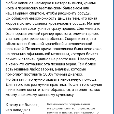
любые капли от насморка и натереть виски, крылья
носа и переносицу вьетнамским бальзамом или
нашатырным спиртом, чтобы расширить сосуды.
Он объяснил невозможность дышать тем, что из-за
мороза сильно сузились кровеносные сосуды. Матвей
последовал совету, и все сразу прошло. Для меня это
был поразительный пример простого, элементарного,
«на пальцах» решения проблемы. Скорее всего, это
объясняется большой врачебной и человеческой
практикой. Позиция врача-полковника была непохожа
на позицию официальной медицины, которая боится
лечить и ставить диагноз на расстоянии. Наверное,
в каких-то ситуациях эта позиция верна. Тем более
есть мощные лаборатории, анализы, которые
помогают поставить 100% точный диагноз.
Но бывает, что нужно оказать мгновенную помощь.
Для этого как раз нужны практики. После этого случая
я ни в какие комитеты не обращался, а звонил только
моему знакомому военному кудеснику.
Возможности современной
К тому же бывает,
медицины сейчас потрясающе
что нападают
велики, и несчастьем является то,