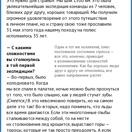
Это нужно для страны». Мы шли 1500 км. Это была
увлекательнейшая экспедиция команды из 7 человек,
близких друг другу, хороших товарищей. Мы получили
огромное удовлетворение от этого путешествия
в личном плане, но и страну свою тоже прославили.
31 мая этого года нашему походу на полюс
исполнилось 35 лет.
Один и тот же коллектив, плюс
— С какими
постоянное состояние стресса —
сложностями
все это, конечно, приводит
вы столкнулись
к возникновению сложностей
в той первой
в коллективе. Как бы хорошо люди
друг к другу не относились, все
экспедиции?
равно напряжение растет.
— Во-первых, было
холодновато. Когда
мы все спали в палатке, ночью можно было проснуться
от того, что было слышно, как у людей стучат зубы.
(Смеется.)
В это невозможно поверить, но на самом
деле это так! Во-вторых, надо понимать, что льды
все время двигаются. Если эти многотонные глыбы
сталкиваются между собой, то на месте
их столкновения лед крошится, вырастают горы —
торосы, которые не так просто преодолеть. А если