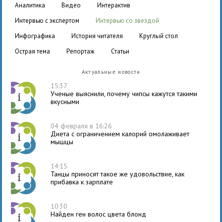
аналитика
видео
интерактив
интервью с экспертом
интервью со звездой
инфографика
история читателя
круглый стол
острая тема
репортаж
статьи
Актуальные новости
15:37
Ученые выяснили, почему чипсы кажутся такими
вкусными
04 февраля в 16:26
Диета с ограничением калорий омолаживает
мышцы
14:15
Танцы приносят такое же удовольствие, как
прибавка к зарплате
10:30
Найден ген волос цвета блонд