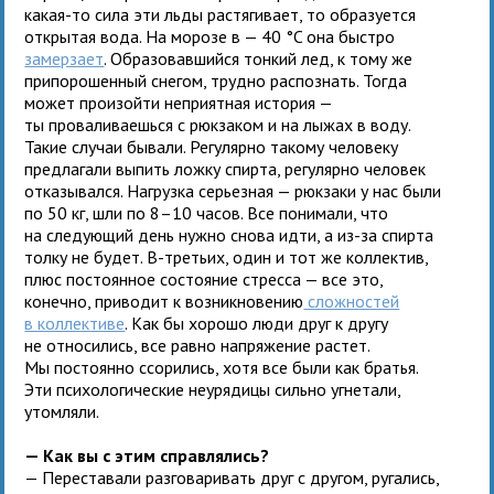
какая-то сила эти льды растягивает, то образуется
открытая вода. На морозе в — 40 °C она быстро
замерзает
. Образовавшийся тонкий лед, к тому же
припорошенный снегом, трудно распознать. Тогда
может произойти неприятная история —
ты проваливаешься с рюкзаком и на лыжах в воду.
Такие случаи бывали. Регулярно такому человеку
предлагали выпить ложку спирта, регулярно человек
отказывался. Нагрузка серьезная — рюкзаки у нас были
по 50 кг, шли по 8–10 часов. Все понимали, что
на следующий день нужно снова идти, а из-за спирта
толку не будет. В-третьих, один и тот же коллектив,
плюс постоянное состояние стресса — все это,
конечно, приводит к возникновению
сложностей
в коллективе
. Как бы хорошо люди друг к другу
не относились, все равно напряжение растет.
Мы постоянно ссорились, хотя все были как братья.
Эти психологические неурядицы сильно угнетали,
утомляли.
— Как вы с этим справлялись?
— Переставали разговаривать друг с другом, ругались,