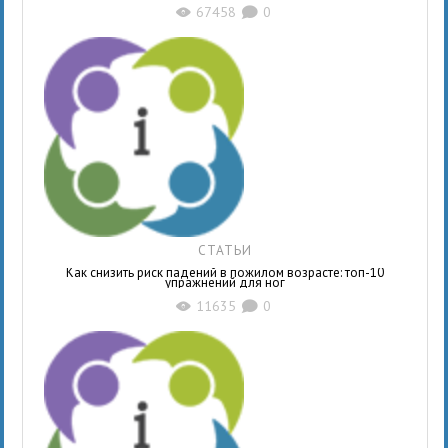
67458
0
X
K
СТАТЬИ
Как снизить риск падений в пожилом возрасте: топ-10
упражнений для ног
11635
0
X
K