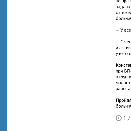
не пра
задача
от еже
больни
— У все
— С чег
и актив
у него 
Конста
при ВГ
в груп
малого 
работа
Пройдя
больни
1
/
Ò