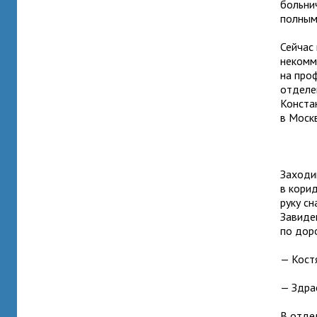
больни
полным
Сейчас
некомм
на про
отделе
Конста
в Москв
Заходи
в корид
руку сн
Завидев
по доро
— Костя
— Здрас
В отде