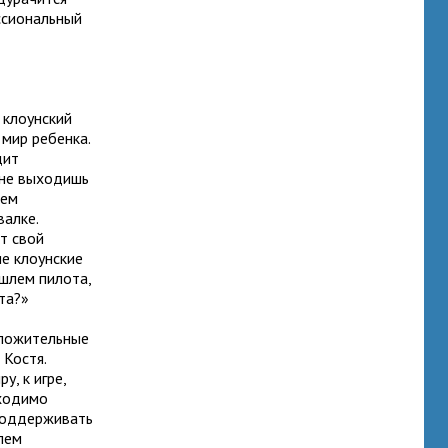
ессиональный
 клоунский
 мир ребенка.
дит
 не выходишь
сем
валке.
т свой
е клоунские
шлем пилота,
та?»
оложительные
 Костя.
, к игре,
бходимо
 поддерживать
лем