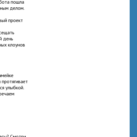
абота пошла
сным делом.
вый проект
осещать
й день
ных клоунов
амейке
н протягивает
ся улыбкой.
тречаем
асы? Смотри,