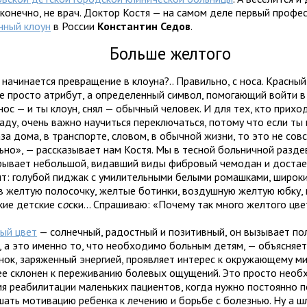
, конечно, не врач. Доктор Костя — на самом деле первый проф
чный клоун
в России
Константин Седов
.
Больше желтого
 начинается превращение в клоуна?.. Правильно, с носа. Красный
не просто атрибут, а определенный символ, помогающий войти в
ос — и ты клоун, снял — обычный человек. И для тех, кто прихо
наду, очень важно научиться переключаться, потому что если ты
за дома, в транспорте, словом, в обычной жизни, то это не сов
ьно», — рассказывает нам Костя. Мы в тесной больничной разде
рывает небольшой, видавший виды фибровый чемодан и достае
ит: голубой пиджак с умилительными белыми ромашками, широки
в желтую полосочку, желтые ботинки, воздушную желтую юбку, 
кие детские с
о
ски... Спрашиваю: «Почему так много желтого цве
ый цвет
— солнечный, радостный и позитивный, он вызывает п
, а это именно то, что необходимо больным детям, — объясняет
ок, заряженный энергией, проявляет интерес к окружающему миру
ее склонен к переживанию болевых ощущений. Это просто нео
мя реабилитации маленьких пациентов, когда нужно постоянно
шать мотивацию ребенка к лечению и борьбе с болезнью. Ну а ш