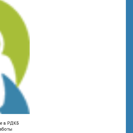
ие в РДКБ
работы