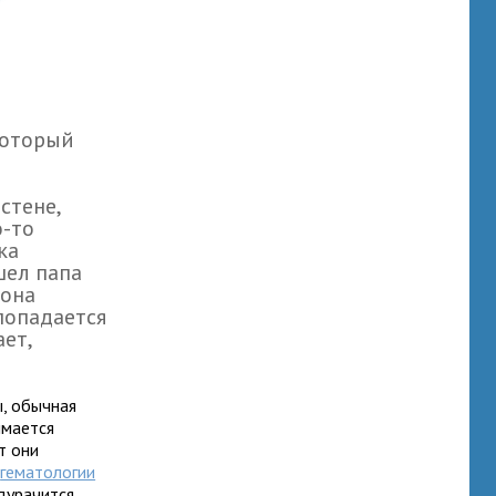
который
стене,
о-то
ка
шел папа
 она
 попадается
ает,
ы, обычная
имается
т они
и
гематологии
 дурачится