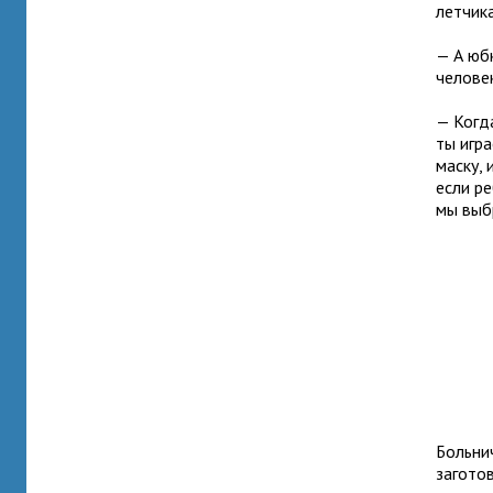
летчика
— А юб
челове
— Когд
ты игра
маску, 
если ре
мы выб
Больнич
загото