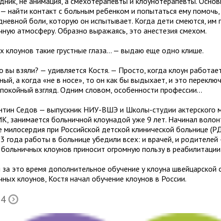
здник, не анимация, а смехотерапевты и клоунотерапевты. Осно
 — найти контакт с больным ребенком и попытаться ему помочь,
дневной боли, которую он испытывает. Когда дети смеются, им 
чную атмосферу. Образно выражаясь, это анестезия смехом.
х клоунов такие грустные глаза... — выдаю еще одно клише.
о вы взяли? — удивляется Костя. — Просто, когда клоун работае
ный, а когда «не в носе», то он как бы выдыхает, и это перекл
спокойный взгляд. Одним словом, особенности профессии...
нтин Седов — выпускник НИУ-ВШЭ и Школы-студии актерского 
ИК, занимается больничной клоунадой уже 9 лет. Начинал воло
пе милосердия при Российской детской клинической больнице (РД
3 года работы в больнице убедили всех: и врачей, и родителей 
 больничных клоунов приносит огромную пользу в реабилитации
 за это время дополнительное обучение у клоуна швейцарской 
чных клоунов, Костя начал обучение клоунов в России.
 4
Õ