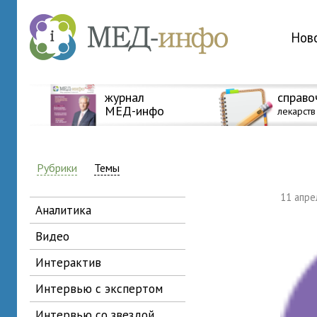
Нов
журнал
справо
МЕД-инфо
лекарств
Рубрики
Темы
11 апр
аналитика
видео
интерактив
интервью с экспертом
интервью со звездой