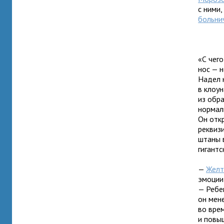
с ними
больни
«С чего
нос — 
Надел н
в клоу
из обра
нормал
Он отк
реквиз
штаны 
гигантс
—
Желт
эмоции
— Ребен
он мен
во вре
и повы