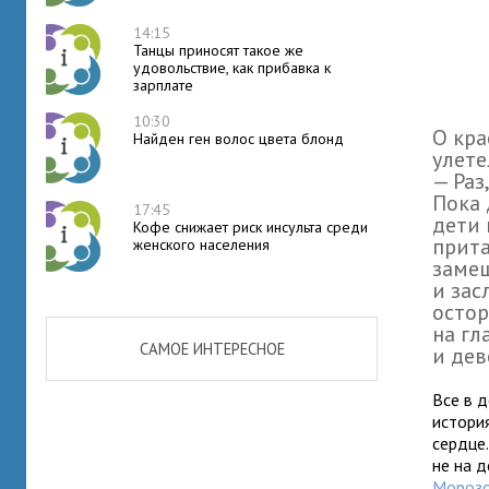
14:15
Танцы приносят такое же
удовольствие, как прибавка к
зарплате
10:30
О кра
Найден ген волос цвета блонд
улете
— Раз,
Пока 
17:45
дети 
Кофе снижает риск инсульта среди
прита
женского населения
замеш
и зас
остор
на гл
САМОЕ ИНТЕРЕСНОЕ
и дев
Все в д
истори
сердце
не на 
Морозо