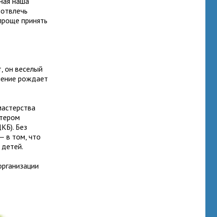
вная наша
 отвлечь
проще принять
т, он веселый
ючение рождает
мастерства
нтером
КБ). Без
— в том, что
 детей.
организации