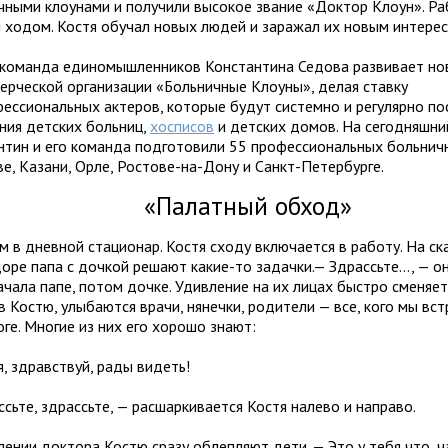
чными клоунами и получили высокое звание «Доктор Клоун». Р
 ходом. Костя обучал новых людей и заражал их новым интере
 команда единомышленников Константина Седова развивает но
ерческой организации «Больничные Клоуны», делая ставку
фессиональных актеров, которые будут системно и регулярно п
ния детских больниц,
хосписов
и детских домов. На сегодняшни
нтин и его команда подготовили 55 профессиональных больнич
е, Казани, Орле, Ростове-на-Дону и Санкт-Петербурге.
«Палатный обход»
м в дневной стационар. Костя сходу включается в работу. На ск
оре папа с дочкой решают какие-то задачки.— Здрассьте..., — о
ачала папе, потом дочке. Удивление на их лицах быстро сменяет
 Костю, улыбаются врачи, нянечки, родители — все, кого мы вс
ге. Многие из них его хорошо знают:
, здравствуй, рады видеть!
сьте, здрассьте, — расшаркивается Костя налево и направо.
лении доктора Костю сразу облепляют дети. — Это у тебя что, ч