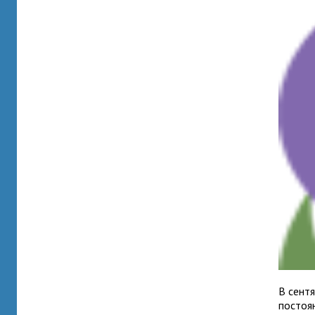
В сент
постоя