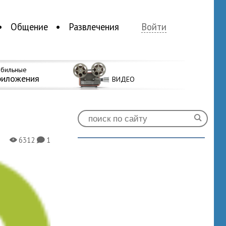
Общение
Развлечения
Войти
бильные
риложения
ВИДЕО
6312
1
X
K