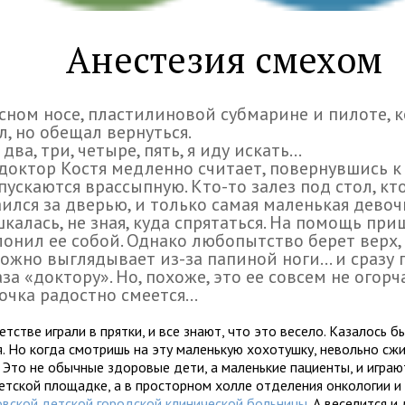
Анестезия смехом
сном носе, пластилиновой субмарине и пилоте, 
л, но обещал вернуться.
 два, три, четыре, пять, я иду искать...
доктор Костя медленно считает, повернувшись к 
пускаются врассыпную. Кто-то залез под стол, кт
ился за дверью, и только самая маленькая девоч
калась, не зная, куда спрятаться. На помощь при
лонил ее собой. Однако любопытство берет верх,
ожно выглядывает из-за папиной ноги... и сразу
аза «доктору». Но, похоже, это ее совсем не огорч
очка радостно смеется...
етстве играли в прятки, и все знают, что это весело. Казалось б
я. Но когда смотришь на эту маленькую хохотушку, невольно сж
. Это не обычные здоровые дети, а маленькие пациенты, и играю
детской площадке, а в просторном холле отделения онкологии 
вской детской городской клинической больницы
. А веселится и