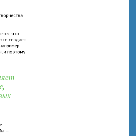
творчества
ется, что
 это создает
 например,
н, и поэтому
ляет
е,
вых
е
Мы —