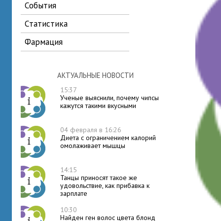
события
статистика
фармация
АКТУАЛЬНЫЕ НОВОСТИ
15:37
Ученые выяснили, почему чипсы
кажутся такими вкусными
04 февраля в 16:26
Диета с ограничением калорий
омолаживает мышцы
14:15
Танцы приносят такое же
удовольствие, как прибавка к
зарплате
10:30
Найден ген волос цвета блонд