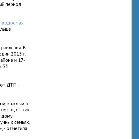
ный период
 в водоемах
.
ольше
травления. В
одии 2013 г.
айоне и 17-
и 53
 от ДТП -
ой, каждый 5-
ности, от так
а дому
учных семьях.
, - отметила