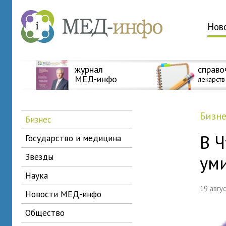
Нов
журнал
справо
МЕД-инфо
лекарств
бизн
бизнес
В 
государство и медицина
звезды
ум
наука
19 авг
новости МЕД-инфо
общество