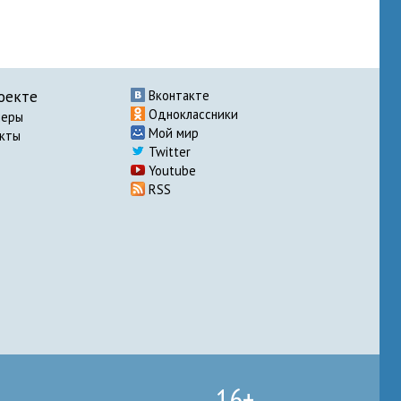
оекте
Вконтакте
Одноклассники
неры
Мой мир
акты
Twitter
Youtube
RSS
16+