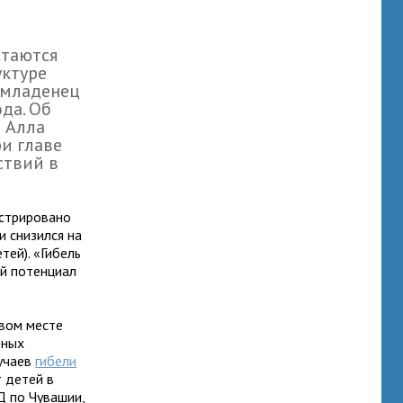
таются
уктуре
 младенец
да. Об
 Алла
и главе
ствий в
истрировано
 снизился на
етей).
«
Гибель
ой потенциал
рвом месте
тных
учаев
гибели
т детей в
Д по Чувашии,