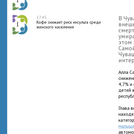
В Чу
17:45
Кофе снижает риск инсульта среди
внешн
женского населения
смерт
умира
этом 
Самой
Чуваш
интер
Алла С
снижен
4,7% и 
детей 
респуб
Глава 
находя
категор
малыше
автомо