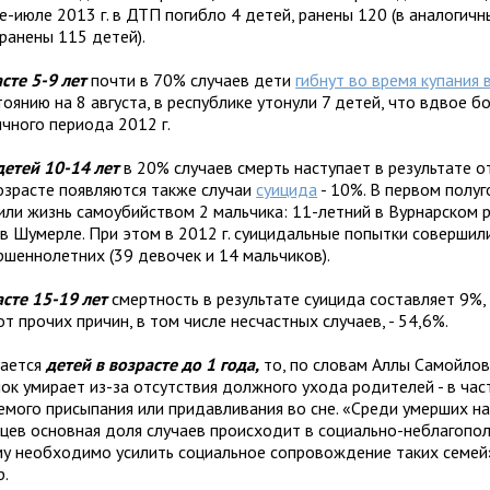
е-июле 2013 г. в ДТП погибло 4 детей, ранены 120 (в аналогич
 ранены 115 детей).
сте 5-9 лет
почти в 70% случаев дети
гибнут во время купания
оянию на 8 августа, в республике утонули 7 детей, что вдвое б
ичного периода 2012 г.
детей 10-14 лет
в 20% случаев смерть наступает в результате о
озрасте появляются также случаи
суицида
- 10%. В первом полуг
или жизнь самоубийством 2 мальчика: 11-летний в Вурнарском р
 в Шумерле. При этом в 2012 г. суицидальные попытки совершил
ршеннолетних (39 девочек и 14 мальчиков).
сте 15-19 лет
смертность в результате суицида составляет 9%,
от прочих причин, в том числе несчастных случаев, - 54,6%.
сается
детей в возрасте до 1 года,
то, по словам Аллы Самойлов
ок умирает из-за отсутствия должного ухода родителей - в част
емого присыпания или придавливания во сне. «Среди умерших н
цев основная доля случаев происходит в социально-неблагопол
у необходимо усилить социальное сопровождение таких семей»
р.