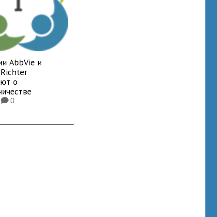
ии AbbVie и
Richter
яют о
ничестве
9
0
K