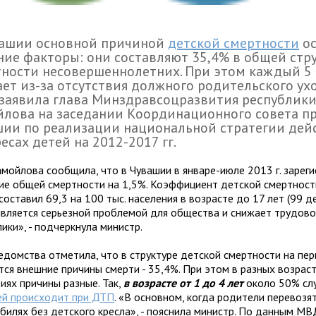
вашии основной причиной
детской смертности
ос
ие факторы: они составляют 35,4% в общей стр
ности несовершеннолетних. При этом каждый 5
ет из-за отсутствия должного родительского ухо
заявила глава Минздравсоцразвития республики
лова на заседании Координационного совета пр
ии по реализации национальной стратегии дей
есах детей на 2012-2017 гг.
амойлова сообщила, что в Чувашии в январе-июле 2013 г. зарег
ие общей смертности на 1,5%. Коэффициент детской смертности
составил 69,3 на 100 тыс. населения в возрасте до 17 лет (99 д
является серьезной проблемой для общества и снижает трудов
лики
»
, - подчеркнула министр.
ведомства отметила, что в структуре детской смертности на пе
тся внешние причины смерти - 35,4%. При этом в разных возрас
иях причины разные. Так,
в возрасте от 1 до 4 лет
около 50% сл
й происходит при ДТП
. «В основном, когда родители перевозя
билях без детского кресла», - пояснила министр. По данным МВ