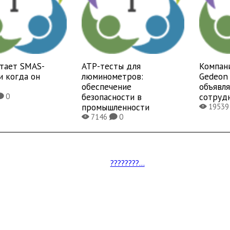
отает SMAS-
ATP-тесты для
Компан
и когда он
люминометров:
Gedeon 
обеспечение
объявл
безопасности в
сотруд
0
K
промышленности
1953
X
7146
0
X
K
????????...