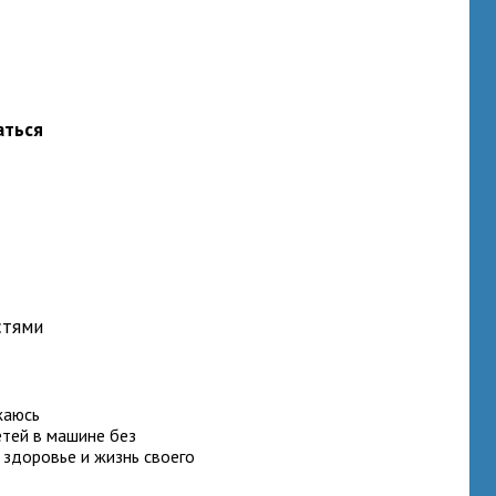
аться
стями
жаюсь
етей в машине без
 здоровье и жизнь своего