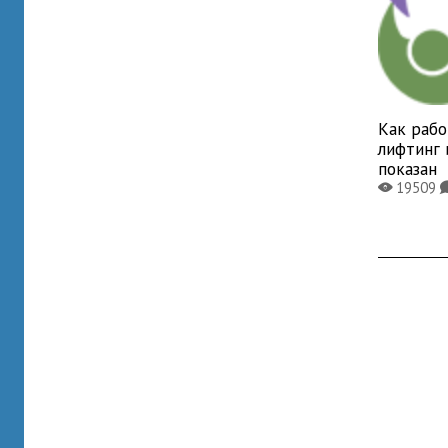
Как раб
лифтинг 
показан
19509
X