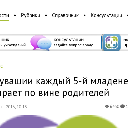
ости
Рубрики
Справочник
Консультации
чник
консультации
мо
п
 и учреждений
задайте вопрос врачу
ес
Чувашии каждый 5-й младен
ирает по вине родителей
6450
уста 2013, 10:15
X
K