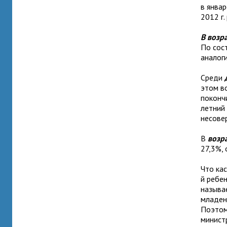
в январ
2012 г.
В возра
По сост
аналог
Среди
этом в
поконч
летний
несове
В
возра
27,3%, 
Что ка
й ребен
называ
младен
Поэтом
минист