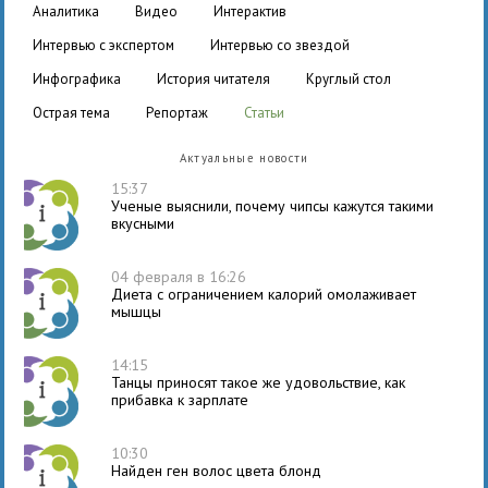
аналитика
видео
интерактив
интервью с экспертом
интервью со звездой
инфографика
история читателя
круглый стол
острая тема
репортаж
статьи
Актуальные новости
15:37
Ученые выяснили, почему чипсы кажутся такими
вкусными
04 февраля в 16:26
Диета с ограничением калорий омолаживает
мышцы
14:15
Танцы приносят такое же удовольствие, как
прибавка к зарплате
10:30
Найден ген волос цвета блонд