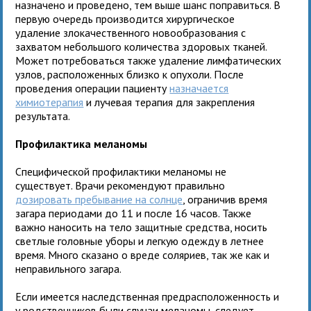
назначено и проведено, тем выше шанс поправиться. В
первую очередь производится хирургическое
удаление злокачественного новообразования с
захватом небольшого количества здоровых тканей.
Может потребоваться также удаление лимфатических
узлов, расположенных близко к опухоли. После
проведения операции пациенту
назначается
химиотерапия
и
лучевая терапия для закрепления
результата.
Профилактика меланомы
Специфической профилактики меланомы не
существует. Врачи рекомендуют правильно
дозировать пребывание на солнце
, ограничив время
загара периодами до 11 и после 16 часов. Также
важно наносить на тело защитные средства, носить
светлые головные уборы и легкую одежду в летнее
время. Много сказано о вреде соляриев, так же как и
неправильного загара.
Если имеется наследственная предрасположенность и
у родственников были случаи меланомы, следует