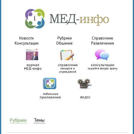
Новости
Рубрики
Справочник
Консультации
Общение
Развлечения
журнал
справочник
консультации
МЕД-инфо
лекарств и
задайте вопрос врачу
учреждений
мобильные
приложения
ВИДЕО
Рубрики
Темы