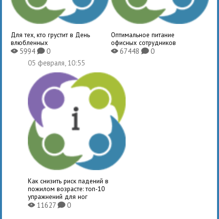
Для тех, кто грустит в День
Оптимальное питание
влюбленных
офисных сотрудников
5994
0
67448
0
X
K
X
K
05 февраля, 10:55
Как снизить риск падений в
пожилом возрасте: топ-10
упражнений для ног
11627
0
X
K